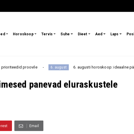
sed
Horoskoop
Tervis
Suhe
Dieet
Aed
Laps
Pos
roovile
6. augusti horoskoop: ideaalne päev armastusek
6. august
nimesed panevad eluraskustele
erest
Email