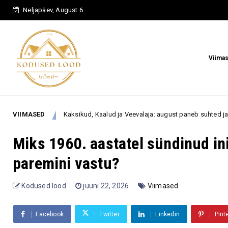
Neljapäev, August 6
Viima
VIIMASED
Kaksikud, Kaalud ja Veevalaja: august paneb suhted ja prioriteedid p
tus
Miks 1960. aastatel sündinud i
paremini vastu?
Kodused lood
juuni 22, 2026
Viimased
Facebook
Twitter
Linkedin
Pint