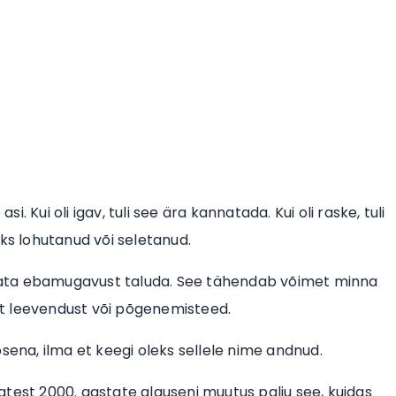
 Kui oli igav, tuli see ära kannatada. Kui oli raske, tuli
leks lohutanud või seletanud.
 osata ebamugavust taluda. See tähendab võimet minna
ret leevendust või põgenemisteed.
sena, ilma et keegi oleks sellele nime andnud.
test 2000. aastate alguseni muutus palju see, kuidas