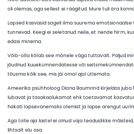
oli olemas, aga sellest ei räägitud. Mure tuli ära kanna
Lapsed kasvasid sageli ilma suurema emotsionaalse t
tunnevad. Keegi ei seletanud neile, et nende hirm, ku
edasi minema.
Võib-olla kõlab see mõnele väga tuttavalt. Paljud inim
jõudnud kuuekümnendatesse või seitsmekümnendates
tõusma kõik see, mis jäi omal ajal ütlemata.
Ameerika psühholoog Diana Baumrind kirjeldas juba 196
lubavat ja tasakaalukamat ehk toetavamat kasvatusvii
hakati lapsevanemaks olemist ja lapse arengut uuri
Aga tolle aja lastel ei olnud vaja teaduslikke mõisteid
lihtsalt elu osa.