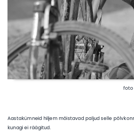
foto
Aastakümneid hiljem mõistavad paljud selle põlvkonna
kunagi ei räägitud.