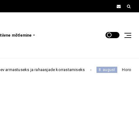
itiivne mõtlemine
s ja rahaasjade korrastamiseks
Horoskoop: neid kahte 
8. august