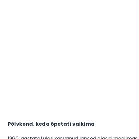
Põlvkond, keda õpetati vaikima
1960. aastatel üles kasvanud lapsed elasid maailmas,