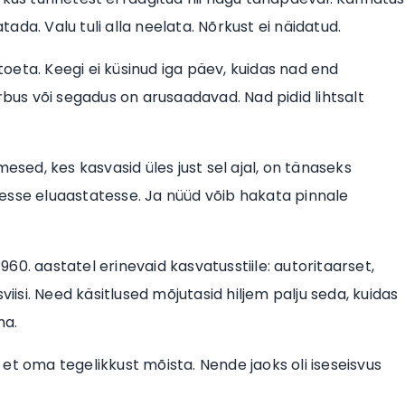
tada. Valu tuli alla neelata. Nõrkust ei näidatud.
oeta. Keegi ei küsinud iga päev, kuidas nad end
rbus või segadus on arusaadavad. Nad pidid lihtsalt
esed, kes kasvasid üles just sel ajal, on tänaseks
se eluaastatesse. Ja nüüd võib hakata pinnale
0. aastatel erinevaid kasvatusstiile: autoritaarset,
si. Need käsitlused mõjutasid hiljem palju seda, kuidas
ma.
, et oma tegelikkust mõista. Nende jaoks oli iseseisvus