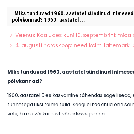
Miks tunduvad 1960. aastatel sündinud inimesed
põlvkonnad? 1960. aastatel ...
Veenus Kaaludes kuni 10. septembrini: mid
4. augusti horoskoop: need kolm tähemärki
Miks tunduvad 1960. aastatel sündinud inimese
põlvkonnad?
1960. aastatel üles kasvamine tähendas sageli seda, e
tunnetega üksi toime tulla. Keegi ei rääkinud eriti se
valu, hirmu või kurbust sõnadesse panna.