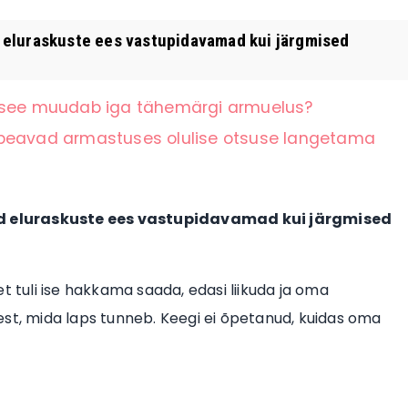
 eluraskuste ees vastupidavamad kui järgmised
a see muudab iga tähemärgi armuelus?
 peavad armastuses olulise otsuse langetama
d eluraskuste ees vastupidavamad kui järgmised
t tuli ise hakkama saada, edasi liikuda ja oma
llest, mida laps tunneb. Keegi ei õpetanud, kuidas oma