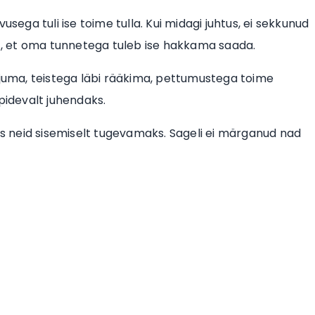
avusega tuli ise toime tulla. Kui midagi juhtus, ei sekkunud
lt, et oma tunnetega tuleb ise hakkama saada.
ajuma, teistega läbi rääkima, pettumustega toime
pidevalt juhendaks.
tis neid sisemiselt tugevamaks. Sageli ei märganud nad