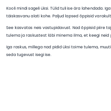
Kooli mindi sageli üksi. Tülid tuli ise ära lahendada. Ig
täiskasvanu alati kohe. Paljud lapsed õppisid varaku
See kasvatas neis vastupidavust. Nad õppisid piire t
tulema ja raskustest läbi minema ilma, et keegi neid 
Iga raskus, millega nad pidid üksi toime tulema, muu
seda tugevust isegi ise.