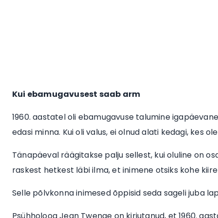
Kui ebamugavusest saab arm
1960. aastatel oli ebamugavuse talumine igapäevane asi.
edasi minna. Kui oli valus, ei olnud alati kedagi, kes o
Tänapäeval räägitakse palju sellest, kui oluline on
raskest hetkest läbi ilma, et inimene otsiks kohe kii
Selle põlvkonna inimesed õppisid seda sageli juba lap
Psühholoog Jean Twenge on kirjutanud, et 1960. aasta