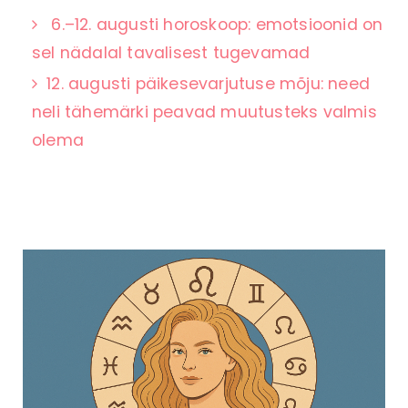
6.–12. augusti horoskoop: emotsioonid on
sel nädalal tavalisest tugevamad
12. augusti päikesevarjutuse mõju: need
neli tähemärki peavad muutusteks valmis
olema