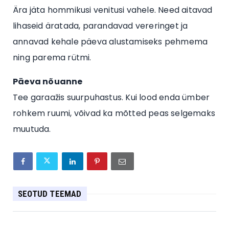
Ära jäta hommikusi venitusi vahele. Need aitavad
lihaseid äratada, parandavad vereringet ja
annavad kehale päeva alustamiseks pehmema
ning parema rütmi.
Päeva nõuanne
Tee garaažis suurpuhastus. Kui lood enda ümber
rohkem ruumi, võivad ka mõtted peas selgemaks
muutuda.
SEOTUD TEEMAD