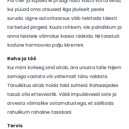
Partner ja lapsed ei pruugi hästi vastu võtta seda,
kui püüad oma otsuseid liiga jõuliselt peale
suruda. Liigne autoritaarsus võib tekitada täiesti
tarbetuid pingeid. Kuula rohkem, ole paindlikum ja
anna teistele võimalus kaasa rääkida. Nii taastub
kodune harmoonia palju kiiremini.
Raha ja töö
Kui mõni kolleeg sind aitab, ära unusta talle hiljem
samaga vastata või vähemalt tänu näidata.
Tänulikkus aitab hoida häid suhteid. Rahaasjades
tasub olla ettevaatlik. Väldi impulsiivseid oste ja
arvesta võimalike ootamatustega, et säilitada
rahulikum rahaline tasakaal.
Tervis