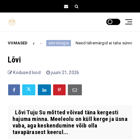
uta kogu päeva
VIIMASED
Need tähemärgid ei taha sünnipäevast
astroloogia
Lõvi
Kodused lood
juuni 21, 2026
Lõvi Tuju Su mõtted võivad täna kergesti
hajuma minna. Meeleolu on küll kerge ja üsna
vaba, aga keskendumine võib olla
tavapärasest keerul...