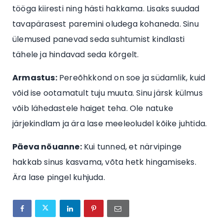
tööga kiiresti ning hästi hakkama. Lisaks suudad
tavapärasest paremini oludega kohaneda. Sinu
ülemused panevad seda suhtumist kindlasti
tähele ja hindavad seda kõrgelt.
Armastus:
Pereõhkkond on soe ja südamlik, kuid
võid ise ootamatult tuju muuta. Sinu järsk külmus
võib lähedastele haiget teha. Ole natuke
järjekindlam ja ära lase meeleoludel kõike juhtida.
Päeva nõuanne:
Kui tunned, et närvipinge
hakkab sinus kasvama, võta hetk hingamiseks.
Ära lase pingel kuhjuda.