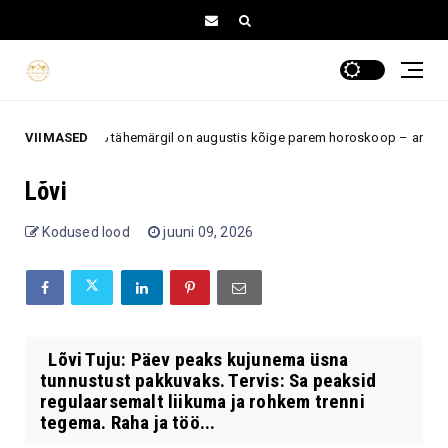
VIIMASED
Neil 5 tähemärgil on augustis kõige parem horoskoop – armastus, 
tus
Lõvi
Kodused lood
juuni 09, 2026
Lõvi Tuju: Päev peaks kujunema üsna
tunnustust pakkuvaks. Tervis: Sa peaksid
regulaarsemalt liikuma ja rohkem trenni
tegema. Raha ja töö...