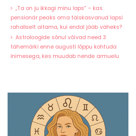
„Ta on ju ikkagi minu laps” – kas
pensionär peaks oma täiskasvanud lapsi
rahaliselt aitama, kui endal jääb väheks?
Astroloogide sõnul võivad need 3
tähemärki enne augusti lõppu kohtuda
inimesega, kes muudab nende armuelu