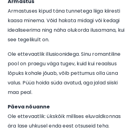
Armastus
Armastuses kipud täna tunnetega liiga kiiresti
kaasa minema. Võid hakata midagi või kedagi
idealiseerima ning näha olukorda ilusamana, kui
see tegelikult on.
Ole ettevaatlik illusioonidega. Sinu romantiline
pool on praegu väga tugev, kuid kui reaalsus
lõpuks kohale jõuab, võib pettumus olla üsna
valus. Püüa hoida süda avatud, aga jalad siiski
maa peal.
Päeva nõuanne
Ole ettevaatlik: ükskõik millises eluvaldkonnas
ära lase uhkusel enda eest otsuseid teha.