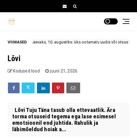
oskoop esmaspäevaks, 10. augustiks: üks ootamatu uudis või otsus võib 
VIIMASED
Lõvi
Kodused lood
juuni 21, 2026
Lõvi Tuju Täna tasub olla ettevaatlik. Ära
torma otsuseid tegema ega lase esimesel
emotsioonil end juhtida. Rahulik ja
läbimõeldud hoiak a...