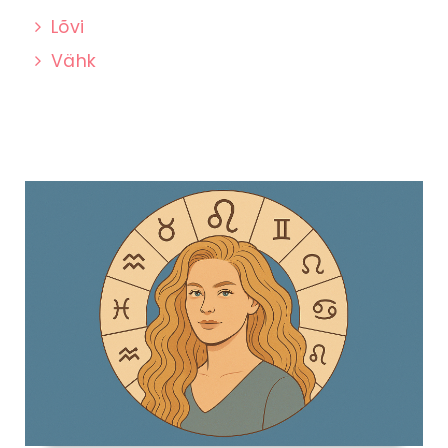
Lõvi
Vähk