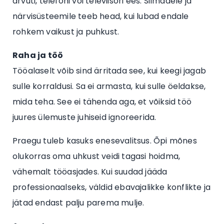
arvuti, telefoni või televiisori ees. Silmadele ja
närvisüsteemile teeb head, kui lubad endale
rohkem vaikust ja puhkust.
Raha ja töö
Tööalaselt võib sind ärritada see, kui keegi jagab
sulle korraldusi. Sa ei armasta, kui sulle öeldakse,
mida teha. See ei tähenda aga, et võiksid töö
juures ülemuste juhiseid ignoreerida.
Praegu tuleb kasuks enesevalitsus. Õpi mõnes
olukorras oma uhkust veidi tagasi hoidma,
vähemalt tööasjades. Kui suudad jääda
professionaalseks, väldid ebavajalikke konflikte ja
jätad endast palju parema mulje.