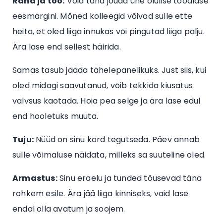
Raha ja töö:
Võid täna jõuda ühe olulise tööalase
eesmärgini. Mõned kolleegid võivad sulle ette
heita, et oled liiga innukas või pingutad liiga palju.
Ära lase end sellest häirida.
Samas tasub jääda tähelepanelikuks. Just siis, kui
oled midagi saavutanud, võib tekkida kiusatus
valvsus kaotada. Hoia pea selge ja ära lase edul
end hooletuks muuta.
Tuju:
Nüüd on sinu kord tegutseda. Päev annab
sulle võimaluse näidata, milleks sa suuteline oled.
Armastus:
Sinu eraelu ja tunded tõusevad täna
rohkem esile. Ära jää liiga kinniseks, vaid lase
endal olla avatum ja soojem.