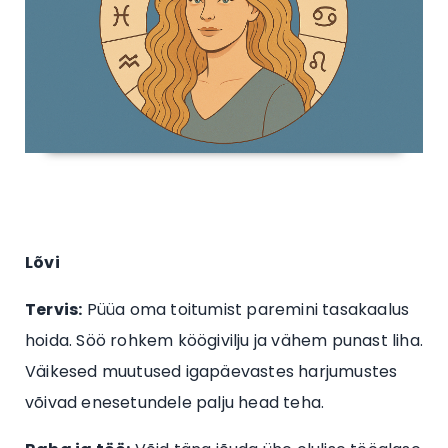
Lõvi
Tervis:
Püüa oma toitumist paremini tasakaalus
hoida. Söö rohkem köögivilju ja vähem punast liha.
Väikesed muutused igapäevastes harjumustes
võivad enesetundele palju head teha.