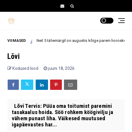
VIIMASED
Neil 5 tähemärgil on augustis kõige parem horoskoop – arm
Armastus
Lõvi
Kodused lood
juuni 18, 2026
Lõvi Tervis: Püüa oma toitumist paremini
tasakaalus hoida. Söö rohkem köögivilju ja
vähem punast liha. Väikesed muutused
igapäevastes har...