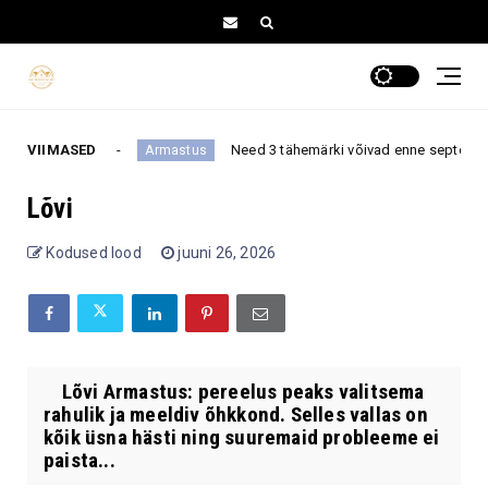
uutustega
VIIMASED
Need 3 tähemärki võivad enne septembri algus
Armastus
Lõvi
Kodused lood
juuni 26, 2026
Lõvi Armastus: pereelus peaks valitsema
rahulik ja meeldiv õhkkond. Selles vallas on
kõik üsna hästi ning suuremaid probleeme ei
paista...