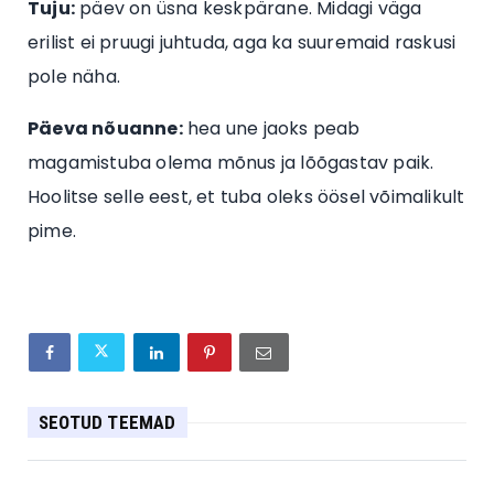
Tuju:
päev on üsna keskpärane. Midagi väga
erilist ei pruugi juhtuda, aga ka suuremaid raskusi
pole näha.
Päeva nõuanne:
hea une jaoks peab
magamistuba olema mõnus ja lõõgastav paik.
Hoolitse selle eest, et tuba oleks öösel võimalikult
pime.
SEOTUD TEEMAD