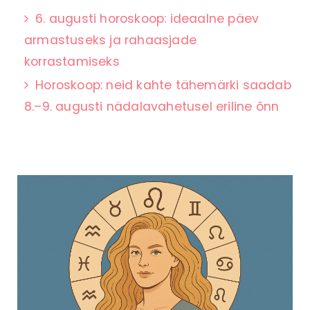
6. augusti horoskoop: ideaalne päev
armastuseks ja rahaasjade
korrastamiseks
Horoskoop: neid kahte tähemärki saadab
8.–9. augusti nädalavahetusel eriline õnn