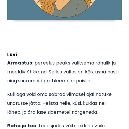
Lõvi
Armastus:
pereelus peaks valitsema rahulik ja
meeldiv õhkkond. Selles vallas on kõik üsna hästi
ning suuremaid probleeme ei paista.
Küll aga võid oma sõbrad viimasel ajal natuke
unarusse jätta. Helista neile, küsi, kuidas neil
läheb, ja ära lase sidemetel nõrgeneda.
Raha ja töö:
tööasjades võib tekkida väike