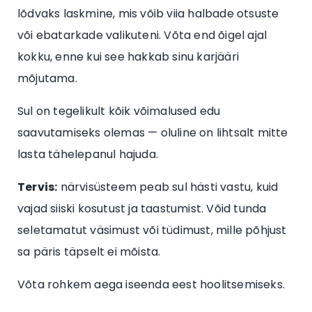
lõdvaks laskmine, mis võib viia halbade otsuste
või ebatarkade valikuteni. Võta end õigel ajal
kokku, enne kui see hakkab sinu karjääri
mõjutama.
Sul on tegelikult kõik võimalused edu
saavutamiseks olemas — oluline on lihtsalt mitte
lasta tähelepanul hajuda.
Tervis:
närvisüsteem peab sul hästi vastu, kuid
vajad siiski kosutust ja taastumist. Võid tunda
seletamatut väsimust või tüdimust, mille põhjust
sa päris täpselt ei mõista.
Võta rohkem aega iseenda eest hoolitsemiseks.