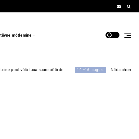
itiivne mõtlemine
tuua suure pöörde
Nädalahoroskoop 10.–16. augusti
10.–16. august