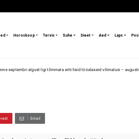
sed
Horoskoop
Tervis
Suhe
Dieet
Aed
Laps
Pos
st ligi tõmmata eriti häid tööalaseid võimalusi – augusti teine pool võib 
erest
Email