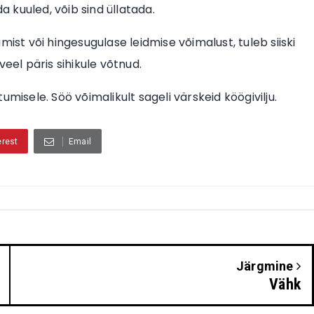
a kuuled, võib sind üllatada.
tumist või hingesugulase leidmise võimalust, tuleb siiski
eel päris sihikule võtnud.
isele. Söö võimalikult sageli värskeid köögivilju.
erest
Email
Järgmine
Vähk