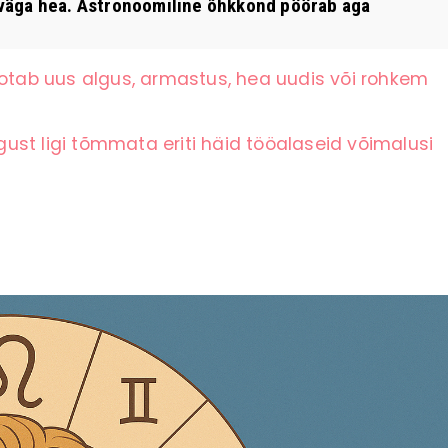
väga hea. Astronoomiline õhkkond pöörab aga
ootab uus algus, armastus, hea uudis või rohkem
st ligi tõmmata eriti häid tööalaseid võimalusi