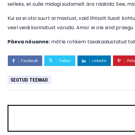
selleks, et sulle midagi südamelt ära rääkida. See, mid
Kui sa ei otsi suurt armastust, vaid lihtsalt ilusat koh
veel veidi kannatust varuda. Amor ei ole sind praegu v
Päeva nõuanne:
mõtle rohkem tasakaalustatud toitum
Facebook
Twitter
Linkedin
Pint
SEOTUD TEEMAD