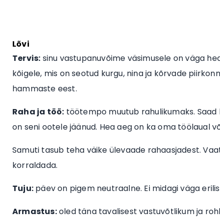
Lõvi
Tervis:
sinu vastupanuvõime väsimusele on väga he
kõigele, mis on seotud kurgu, nina ja kõrvade piirkon
hammaste eest.
Raha ja töö:
töötempo muutub rahulikumaks. Saad lõ
on seni ootele jäänud. Hea aeg on ka oma töölaual 
Samuti tasub teha väike ülevaade rahaasjadest. Vaat
korraldada.
Tuju:
päev on pigem neutraalne. Ei midagi väga erilist
Armastus:
oled täna tavalisest vastuvõtlikum ja ro