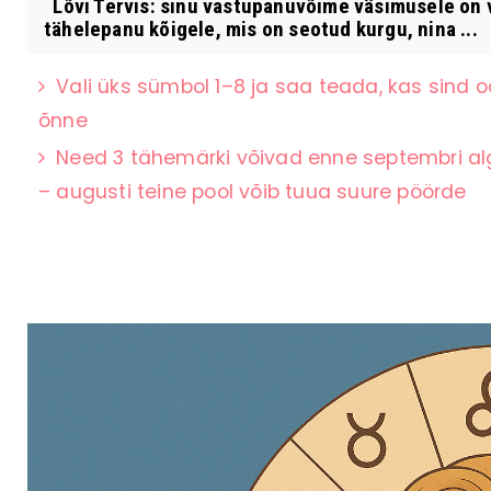
Lõvi Tervis: sinu vastupanuvõime väsimusele on 
tähelepanu kõigele, mis on seotud kurgu, nina ...
Vali üks sümbol 1–8 ja saa teada, kas sind 
õnne
Need 3 tähemärki võivad enne septembri algu
– augusti teine pool võib tuua suure pöörde