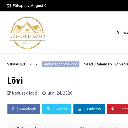
Pühapäev, August 9
Viima
e
VIIMASED
Need 3 tähemärki võivad enne septembri algu
Ambur tööhoroskoop
Lõvi
Kodused lood
juuni 24, 2026
Facebook
Twitter
Linkedin
Pint