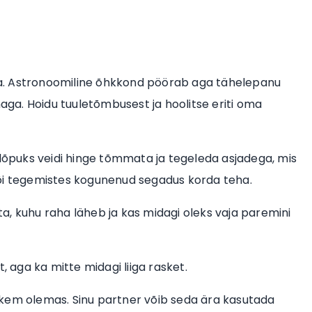
a. Astronoomiline õhkkond pöörab aga tähelepanu
naga. Hoidu tuuletõmbusest ja hoolitse eriti oma
puks veidi hinge tõmmata ja tegeleda asjadega, mis
või tegemistes kogunenud segadus korda teha.
a, kuhu raha läheb ja kas midagi oleks vaja paremini
, aga ka mitte midagi liiga rasket.
hkem olemas. Sinu partner võib seda ära kasutada