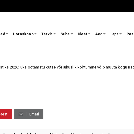
sed
Horoskoop
Tervis
Suhe
Dieet
Aed
Laps
Pos
amatu kutse või juhuslik kohtumine võib muuta kogu nädalavahetuse suund
erest
Email