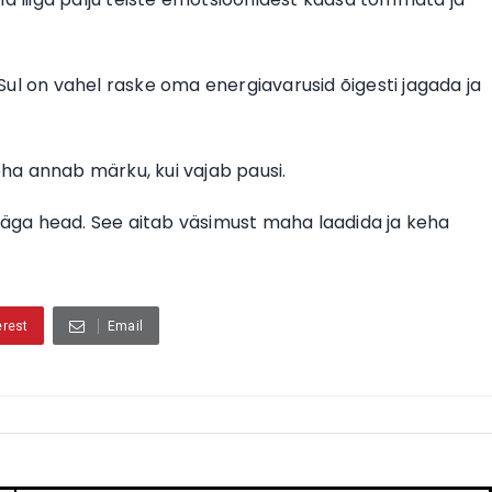
ul on vahel raske oma energiavarusid õigesti jagada ja
ha annab märku, kui vajab pausi.
väga head. See aitab väsimust maha laadida ja keha
erest
Email