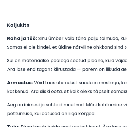
Kaljukits
Raha ja töö:
Sinu ümber võib täna palju toimuda, kuid
Samas ei ole kindel, et üldine närviline õhkkond sind 
Sul on materiaalse poolega seotud plaane, kuid vajad
Ära lase end tagant kiirustada — parem on liikuda ae
Armastus:
Võid taas ühendust saada inimestega, ke
katkenud. Ära siiski oota, et kõik oleks täpselt sam
Aeg on inimesi ja suhteid muutnud. Mõni kohtumine võ
pettumuse, kui ootused on liiga kõrged.
Tuju:
Täna tasub hoida neutraalset joont. Ära lase e