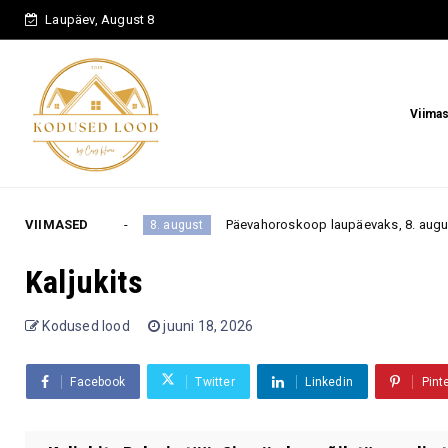
Laupäev, August 8
Viima
VIIMASED
Päevahoroskoop laupäevaks, 8. augustiks 2026: üks oot
8. august
Kaljukits
Kodused lood
juuni 18, 2026
Facebook
Twitter
Linkedin
Pint