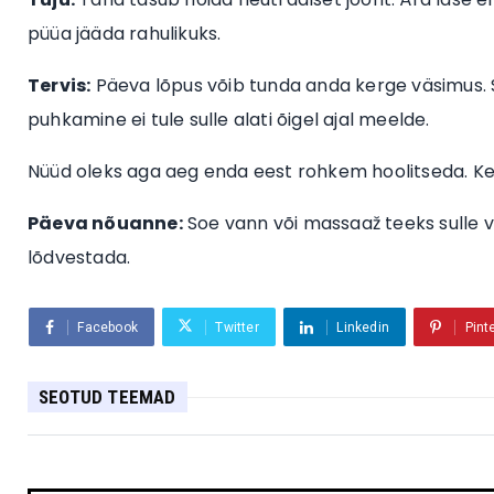
püüa jääda rahulikuks.
Tervis:
Päeva lõpus võib tunda anda kerge väsimus. S
puhkamine ei tule sulle alati õigel ajal meelde.
Nüüd oleks aga aeg enda eest rohkem hoolitseda. Ke
Päeva nõuanne:
Soe vann või massaaž teeks sulle 
lõdvestada.
Facebook
Twitter
Linkedin
Pint
SEOTUD TEEMAD