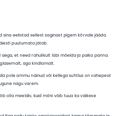
 sina eelistad sellest saginast pigem kõrvale jääda.
täiesti puutumata jätab.
 aega, et need rahulikult läbi mõelda ja paika panna.
glasemalt, aga kindlamalt.
da pole ammu näinud või kellega suhtlus on vahepeal
asugune nagu varem.
ib olla meeldiv, kuid mõni võib tuua ka väikese
nd liiga palju teiste emotsioonidest kaasa tõmmata ja