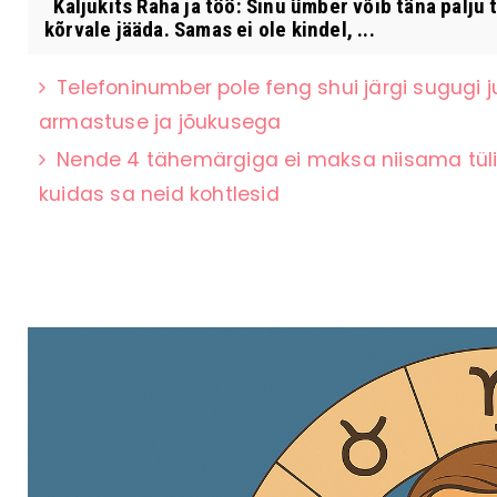
Kaljukits Raha ja töö: Sinu ümber võib täna palju 
kõrvale jääda. Samas ei ole kindel, ...
Telefoninumber pole feng shui järgi sugugi 
armastuse ja jõukusega
Nende 4 tähemärgiga ei maksa niisama tüli 
kuidas sa neid kohtlesid