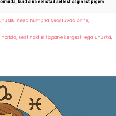
toimuda, kuid sina eelistad sellest saginast pigem
juhuslik: need numbrid seostuvad õnne,
norida, sest nad ei tagane kergesti ega unusta,