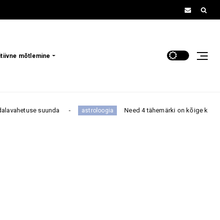
itiivne mõtlemine
a
Need 4 tähemärki on kõige kangema iseloomuga – ne
astroloogia