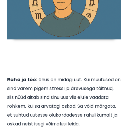
Raha ja töö:
õhus on midagi uut. Kui muutused on
sind varem pigem stressi ja ärevusega täitnud,
siis nüüd aitab sind sinu uus viis elule vaadata
rohkem, kui sa arvatagi oskad. Sa võid märgata,
et suhtud uutesse olukordadesse rahulikumalt ja
oskad neist isegi võimalusi leida.