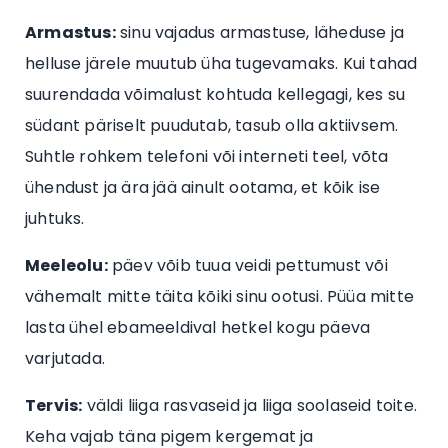
Armastus:
sinu vajadus armastuse, läheduse ja
helluse järele muutub üha tugevamaks. Kui tahad
suurendada võimalust kohtuda kellegagi, kes su
südant päriselt puudutab, tasub olla aktiivsem.
Suhtle rohkem telefoni või interneti teel, võta
ühendust ja ära jää ainult ootama, et kõik ise
juhtuks.
Meeleolu:
päev võib tuua veidi pettumust või
vähemalt mitte täita kõiki sinu ootusi. Püüa mitte
lasta ühel ebameeldival hetkel kogu päeva
varjutada.
Tervis:
väldi liiga rasvaseid ja liiga soolaseid toite.
Keha vajab täna pigem kergemat ja