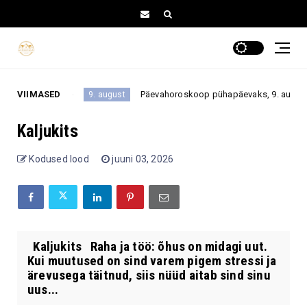
ei tehta?
VIIMASED
Päevahoroskoop pühapäevaks, 9. augustiks 202
9. august
Kaljukits
Kodused lood
juuni 03, 2026
Kaljukits Raha ja töö: õhus on midagi uut.
Kui muutused on sind varem pigem stressi ja
ärevusega täitnud, siis nüüd aitab sind sinu
uus...