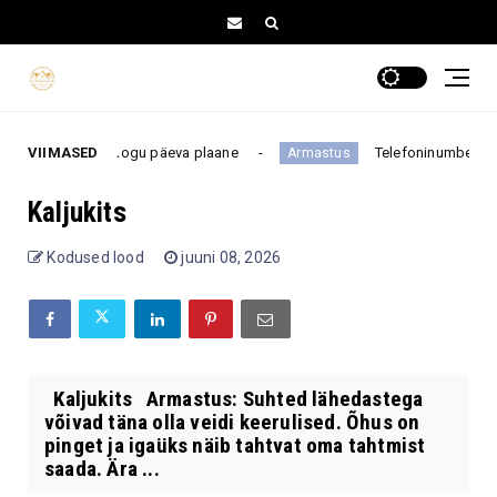
 võib muuta kogu päeva plaane
VIIMASED
Telefoninumber pole fen
Armastus
Kaljukits
Kodused lood
juuni 08, 2026
Kaljukits Armastus: Suhted lähedastega
võivad täna olla veidi keerulised. Õhus on
pinget ja igaüks näib tahtvat oma tahtmist
saada. Ära ...