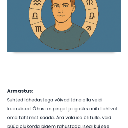
Armastus:
Suhted lähedastega võivad täna olla veidi
keerulised. Õhus on pinget ja igaüks näib tahtvat
oma tahtmist saada. Ära vala ise õli tulle, vaid
püüa olukorda pigem rahustada, isegi kui see