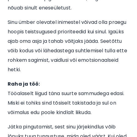
nõuab sinult eneseületust.
Sinu ümber olevatel inimestel võivad olla praegu
hoopis teistsugused prioriteedid kui sinul. Igaüks
ajab oma asja ja tahab võitjaks jääda. Seetõttu
võib kodus või lähedastega suhtlemisel tulla ette
rohkem sagimist, vaidlusi või emotsionaalseid
hetki.
Raha ja töö:
Tööalaselt liigud täna suurte sammudega edasi.
Miski ei tohiks sind tõsiselt takistada ja sul on
võimalus edu poole kindlalt liikuda.
Jätka pingutamist, sest sinu järjekindlus võib
lõpuks tuua tunnustuse, mida oled väärt. Kui oled