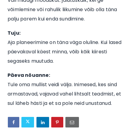
Vali midagi mõõdukat: jalutuskäik, kerge
võimlemine või rahulik liikumine võib olla täna
palju parem kui enda sundimine.
Tuju:
Aja planeerimine on täna väga oluline. Kui lased
päevakaval käest minna, võib kõik kiiresti
segaseks muutuda.
Päeva nõuanne:
Tule oma mullist veidi välja. Inimesed, kes sind
armastavad, vajavad vahel lihtsalt teadmist, et
sul läheb hästi ja et sa pole neid unustanud.