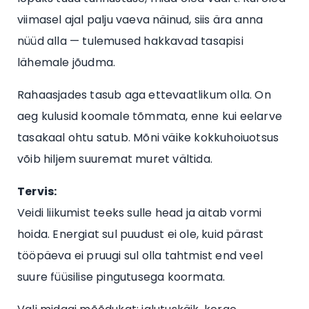
viimasel ajal palju vaeva näinud, siis ära anna
nüüd alla — tulemused hakkavad tasapisi
lähemale jõudma.
Rahaasjades tasub aga ettevaatlikum olla. On
aeg kulusid koomale tõmmata, enne kui eelarve
tasakaal ohtu satub. Mõni väike kokkuhoiuotsus
võib hiljem suuremat muret vältida.
Tervis:
Veidi liikumist teeks sulle head ja aitab vormi
hoida. Energiat sul puudust ei ole, kuid pärast
tööpäeva ei pruugi sul olla tahtmist end veel
suure füüsilise pingutusega koormata.