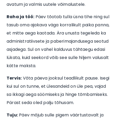
avatum ja valmis uutele võimalustele.
Raha ja töö:
Päev tõotab tulla üsna tihe ning sul
tasub oma ajakava väga korralikult paika panna,
et mitte aega kaotada. Ära unusta tegeleda ka
administratiivsete ja paberimajandusega seotud
asjadega. Sul on vahel kalduvus tähtaegu edasi
lükata, kuid seekord võib see sulle hiljem valusalt
kätte maksta.
Tervis:
Võta päeva jooksul teadlikult pause. Isegi
kui sul on tunne, et ülesandeid on üle pea, vajad
sa ikkagi aega söömiseks ja hinge tõmbamiseks.
Pärast seda oled palju tõhusam.
Tuju:
Päev mõjub sulle pigem väärtustavalt ja