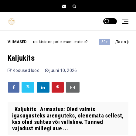
ot juhtima, kui reaktsioon pole enam endine?
VIIMASED
„Ta on ju ikkagi
50+
Kaljukits
Kodused lood
juuni 10, 2026
Kaljukits Armastus: Oled valmis
igasugusteks arenguteks, olenemata sellest,
kas oled suhtes või vallaline. Tunned
vajadust millegi uue ...