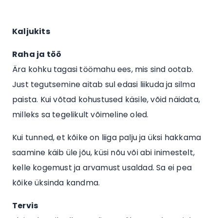
Kaljukits
Raha ja töö
Ära kohku tagasi töömahu ees, mis sind ootab.
Just tegutsemine aitab sul edasi liikuda ja silma
paista. Kui võtad kohustused käsile, võid näidata,
milleks sa tegelikult võimeline oled.
Kui tunned, et kõike on liiga palju ja üksi hakkama
saamine käib üle jõu, küsi nõu või abi inimestelt,
kelle kogemust ja arvamust usaldad. Sa ei pea
kõike üksinda kandma.
Tervis