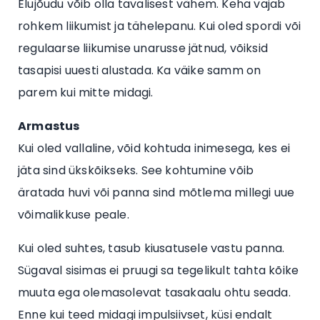
Elujõudu võib olla tavalisest vähem. Keha vajab
rohkem liikumist ja tähelepanu. Kui oled spordi või
regulaarse liikumise unarusse jätnud, võiksid
tasapisi uuesti alustada. Ka väike samm on
parem kui mitte midagi.
Armastus
Kui oled vallaline, võid kohtuda inimesega, kes ei
jäta sind ükskõikseks. See kohtumine võib
äratada huvi või panna sind mõtlema millegi uue
võimalikkuse peale.
Kui oled suhtes, tasub kiusatusele vastu panna.
Sügaval sisimas ei pruugi sa tegelikult tahta kõike
muuta ega olemasolevat tasakaalu ohtu seada.
Enne kui teed midagi impulsiivset, küsi endalt