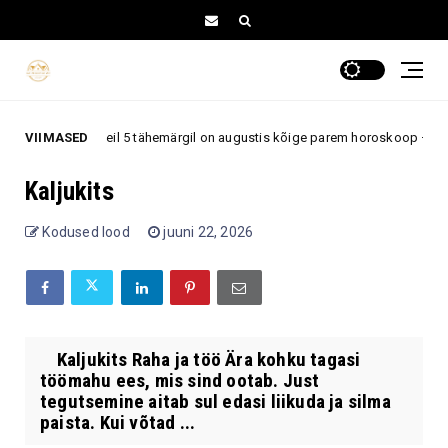
VIIMASED
Neil 5 tähemärgil on augustis kõige parem horoskoop – armastu
mastus
Kaljukits
Kodused lood
juuni 22, 2026
Kaljukits Raha ja töö Ära kohku tagasi
töömahu ees, mis sind ootab. Just
tegutsemine aitab sul edasi liikuda ja silma
paista. Kui võtad ...