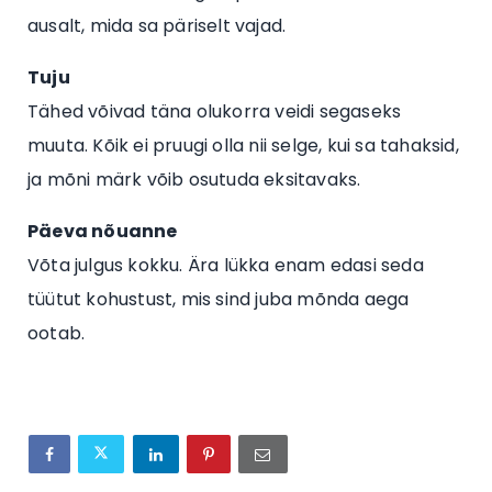
ausalt, mida sa päriselt vajad.
Tuju
Tähed võivad täna olukorra veidi segaseks
muuta. Kõik ei pruugi olla nii selge, kui sa tahaksid,
ja mõni märk võib osutuda eksitavaks.
Päeva nõuanne
Võta julgus kokku. Ära lükka enam edasi seda
tüütut kohustust, mis sind juba mõnda aega
ootab.