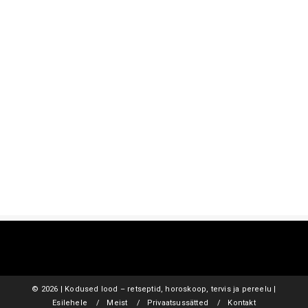
©
2026 | Kodused lood – retseptid, horoskoop, tervis ja pereelu |
Esilehele
Meist
Privaatsussätted
Kontakt