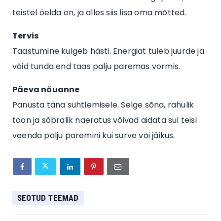
teistel öelda on, ja alles siis lisa oma mõtted.
Tervis
Taastumine kulgeb hästi. Energiat tuleb juurde ja
võid tunda end taas palju paremas vormis.
Päeva nõuanne
Panusta täna suhtlemisele. Selge sõna, rahulik
toon ja sõbralik naeratus võivad aidata sul teisi
veenda palju paremini kui surve või jäikus.
SEOTUD TEEMAD