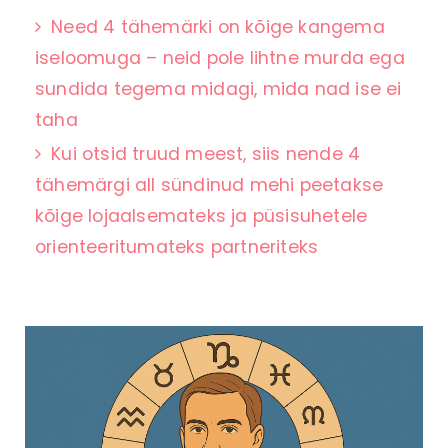
Need 4 tähemärki on kõige kangema
iseloomuga – neid pole lihtne murda ega
sundida tegema midagi, mida nad ise ei
taha
Kui otsid truud meest, siis nende 4
tähemärgi all sündinud mehi peetakse
kõige lojaalsemateks ja püsisuhetele
orienteeritumateks partneriteks