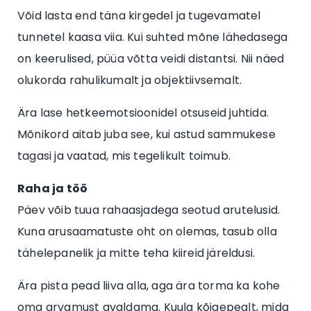
Võid lasta end täna kirgedel ja tugevamatel
tunnetel kaasa viia. Kui suhted mõne lähedasega
on keerulised, püüa võtta veidi distantsi. Nii näed
olukorda rahulikumalt ja objektiivsemalt.
Ära lase hetkeemotsioonidel otsuseid juhtida.
Mõnikord aitab juba see, kui astud sammukese
tagasi ja vaatad, mis tegelikult toimub.
Raha ja töö
Päev võib tuua rahaasjadega seotud arutelusid.
Kuna arusaamatuste oht on olemas, tasub olla
tähelepanelik ja mitte teha kiireid järeldusi.
Ära pista pead liiva alla, aga ära torma ka kohe
oma arvamust avaldama. Kuula kõigepealt, mida