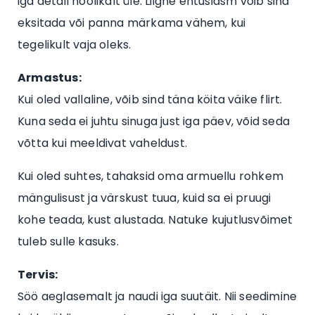
iga detail hoolikalt üle. Liigne entusiasm võib sind
eksitada või panna märkama vähem, kui
tegelikult vaja oleks.
Armastus:
Kui oled vallaline, võib sind täna köita väike flirt.
Kuna seda ei juhtu sinuga just iga päev, võid seda
võtta kui meeldivat vaheldust.
Kui oled suhtes, tahaksid oma armuellu rohkem
mängulisust ja värskust tuua, kuid sa ei pruugi
kohe teada, kust alustada. Natuke kujutlusvõimet
tuleb sulle kasuks.
Tervis:
Söö aeglasemalt ja naudi iga suutäit. Nii seedimine