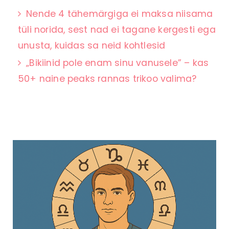
Nende 4 tähemärgiga ei maksa niisama
tüli norida, sest nad ei tagane kergesti ega
unusta, kuidas sa neid kohtlesid
„Bikiinid pole enam sinu vanusele” – kas
50+ naine peaks rannas trikoo valima?