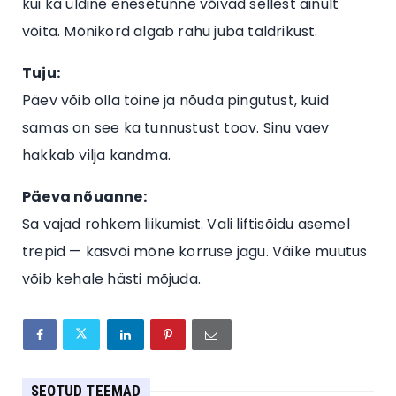
kui ka üldine enesetunne võivad sellest ainult
võita. Mõnikord algab rahu juba taldrikust.
Tuju:
Päev võib olla töine ja nõuda pingutust, kuid
samas on see ka tunnustust toov. Sinu vaev
hakkab vilja kandma.
Päeva nõuanne:
Sa vajad rohkem liikumist. Vali liftisõidu asemel
trepid — kasvõi mõne korruse jagu. Väike muutus
võib kehale hästi mõjuda.
SEOTUD TEEMAD