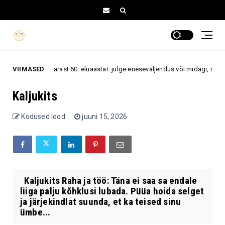
ätoveering pärast 60. eluaastat: julge eneseväljendus või midagi, mida sell
VIIMASED
Kaljukits
Kodused lood
juuni 15, 2026
Kaljukits Raha ja töö: Täna ei saa sa endale
liiga palju kõhklusi lubada. Püüa hoida selget
ja järjekindlat suunda, et ka teised sinu
ümbe...