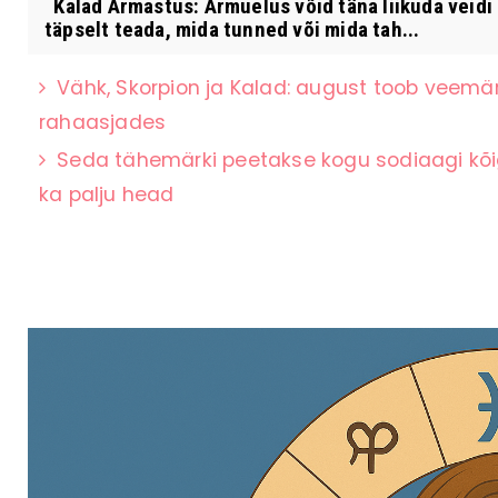
Kalad Armastus: Armuelus võid täna liikuda veidi 
täpselt teada, mida tunned või mida tah...
Vähk, Skorpion ja Kalad: august toob veemär
rahaasjades
Seda tähemärki peetakse kogu sodiaagi kõ
ka palju head