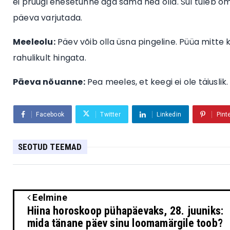
ei pruugi enesetunne aga sama hea olla. Sul tuleb om
päeva varjutada.
Meeleolu:
Päev võib olla üsna pingeline. Püüa mitte 
rahulikult hingata.
Päeva nõuanne:
Pea meeles, et keegi ei ole täiuslik.
Facebook
Twitter
Linkedin
Pint
SEOTUD TEEMAD
Eelmine
Hiina horoskoop pühapäevaks, 28. juuniks:
mida tänane päev sinu loomamärgile toob?