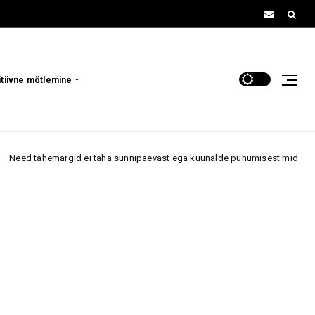
itiivne mõtlemine
rgid ei taha sünnipäevast ega küünalde puhumisest midagi kuulda