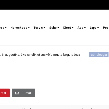
sed
Horoskoop
Tervis
Suhe
Dieet
Aed
Laps
Pos
 üks rahulik otsus võib muuta kogu päeva
Need tähemä
astroloogia
erest
Email