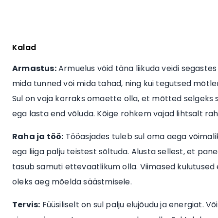
Kalad
Armastus:
Armuelus võid täna liikuda veidi segastes 
mida tunned või mida tahad, ning kui tegutsed mõtl
Sul on vaja korraks omaette olla, et mõtted selgeks sa
ega lasta end võluda. Kõige rohkem vajad lihtsalt rahu
Raha ja töö:
Tööasjades tuleb sul oma aega võimaliku
ega liiga palju teistest sõltuda. Alusta sellest, et p
tasub samuti ettevaatlikum olla. Viimased kulutused 
oleks aeg mõelda säästmisele.
Tervis:
Füüsiliselt on sul palju elujõudu ja energiat. 