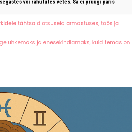
segastes või rahututes vetes. Sa ei pruugi päris
kidele tähtsaid otsuseid armastuses, töös ja
ige uhkemaks ja enesekindlamaks, kuid temas on