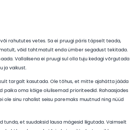
või rahututes vetes. Sa ei pruugi päris täpselt teada,
ematult, võid tahtmatult enda ümber segadust tekitada.
ada. Vallalisena ei pruugi sul olla tuju kedagi võrgutada
 ja vaikust.
lt targalt kasutada. Ole tõhus, et mitte ajahätta jääda
aned paika oma kõige olulisemad prioriteedid. Rahaasjades
ei ole sinu rahalist seisu paremaks muutnud ning nüüd
Võid tunda, et suudaksid lausa mägesid liigutada. Vaimselt