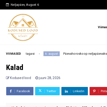
Neljapäev, August 6
Viima
llu tagasi
VIIMASED
Päevahoroskoop neljapäevaks, 6. augustiks:
6. august
Kalad
Kodused lood
juuni 28, 2026
Facebook
Twitter
Linkedin
Pint