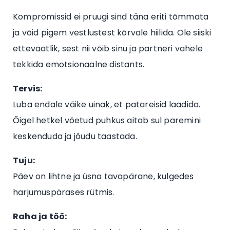
Kompromissid ei pruugi sind täna eriti tõmmata
ja võid pigem vestlustest kõrvale hiilida. Ole siiski
ettevaatlik, sest nii võib sinu ja partneri vahele
tekkida emotsionaalne distants.
Tervis:
Luba endale väike uinak, et patareisid laadida.
Õigel hetkel võetud puhkus aitab sul paremini
keskenduda ja jõudu taastada.
Tuju:
Päev on lihtne ja üsna tavapärane, kulgedes
harjumuspärases rütmis.
Raha ja töö: