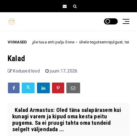
kahele tähemärgile tuua eriti palju õnne – ühele tegutsemisjulgust, teisele a
VIIMASED
Kalad
Kodused lood
juuni 17, 2026
Kalad Armastus: Oled täna salapärasem kui
kunagi varem ja kipud oma kesta peitu
pugema. Sa ei pruugi tahta oma tundeid
selgelt väljendada ...