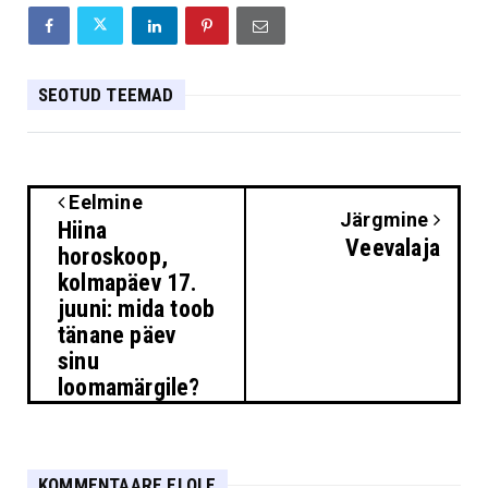
SEOTUD TEEMAD
Eelmine
Järgmine
Hiina
Veevalaja
horoskoop,
kolmapäev 17.
juuni: mida toob
tänane päev
sinu
loomamärgile?
KOMMENTAARE EI OLE