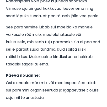
Rahaasjades võib päev kujuneda soodsaks.
Viimase aja pinged hakkavad leevenema ning
saad lõpuks tunda, et pea tõuseb jälle vee peale.
See paranemine lubab sul mõelda ka mõnele
väikesele rõõmule, meelelahutusele või
kulutusele, mis teeb tuju paremaks. Sa ei pea end
selle pärast süüdi tundma, kuid säilita siiski
mõistlikkus. Materiaalne kindlustunne hakkab
tasapisi tagasi tulema.
Päeva nõuanne:
Osta endale märkmik või meelespea. See aitab
sul paremini organiseeruda ja igapäevaselt olulisi
asju mitte unustada.