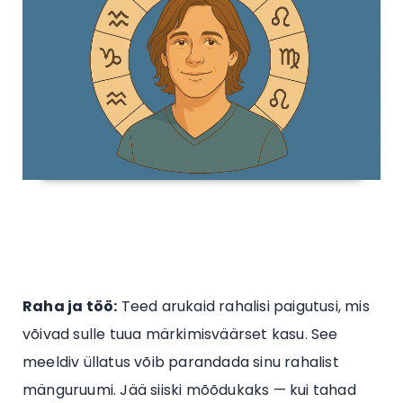
Raha ja töö:
Teed arukaid rahalisi paigutusi, mis
võivad sulle tuua märkimisväärset kasu. See
meeldiv üllatus võib parandada sinu rahalist
mänguruumi. Jää siiski mõõdukaks — kui tahad