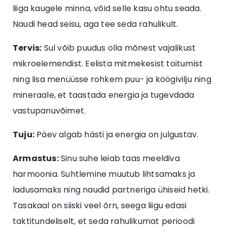
liiga kaugele minna, võid selle kasu ohtu seada.
Naudi head seisu, aga tee seda rahulikult.
Tervis:
Sul võib puudus olla mõnest vajalikust
mikroelemendist. Eelista mitmekesist toitumist
ning lisa menüüsse rohkem puu- ja köögivilju ning
mineraale, et taastada energia ja tugevdada
vastupanuvõimet.
Tuju:
Päev algab hästi ja energia on julgustav.
Armastus:
Sinu suhe leiab taas meeldiva
harmoonia. Suhtlemine muutub lihtsamaks ja
ladusamaks ning naudid partneriga ühiseid hetki.
Tasakaal on siiski veel õrn, seega liigu edasi
taktitundeliselt, et seda rahulikumat perioodi