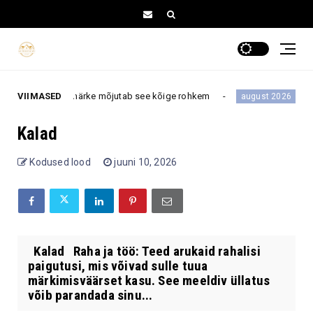
ti – neid tähemärke mõjutab see kõige rohkem
VIIMASED
10.–16
august 2026
Kalad
Kodused lood
juuni 10, 2026
Kalad Raha ja töö: Teed arukaid rahalisi
paigutusi, mis võivad sulle tuua
märkimisväärset kasu. See meeldiv üllatus
võib parandada sinu...