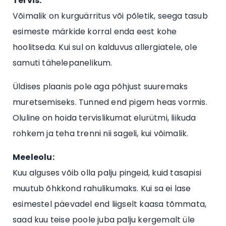
Tervis:
Võimalik on kurguärritus või põletik, seega tasub
esimeste märkide korral enda eest kohe
hoolitseda. Kui sul on kalduvus allergiatele, ole
samuti tähelepanelikum.
Üldises plaanis pole aga põhjust suuremaks
muretsemiseks. Tunned end pigem heas vormis.
Oluline on hoida tervislikumat elurütmi, liikuda
rohkem ja teha trenni nii sageli, kui võimalik.
Meeleolu:
Kuu alguses võib olla palju pingeid, kuid tasapisi
muutub õhkkond rahulikumaks. Kui sa ei lase
esimestel päevadel end liigselt kaasa tõmmata,
saad kuu teise poole juba palju kergemalt üle