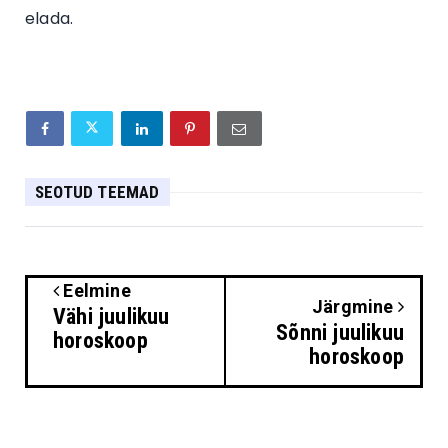
elada.
SEOTUD TEEMAD
Eelmine
Järgmine
Vähi juulikuu
Sõnni juulikuu
horoskoop
horoskoop