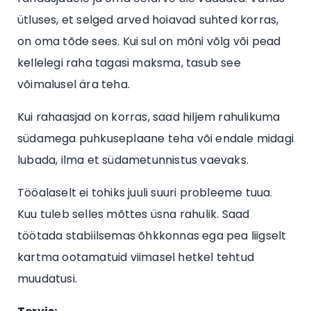
ütluses, et selged arved hoiavad suhted korras,
on oma tõde sees. Kui sul on mõni võlg või pead
kellelegi raha tagasi maksma, tasub see
võimalusel ära teha.
Kui rahaasjad on korras, saad hiljem rahulikuma
südamega puhkuseplaane teha või endale midagi
lubada, ilma et südametunnistus vaevaks.
Tööalaselt ei tohiks juuli suuri probleeme tuua.
Kuu tuleb selles mõttes üsna rahulik. Saad
töötada stabiilsemas õhkkonnas ega pea liigselt
kartma ootamatuid viimasel hetkel tehtud
muudatusi.