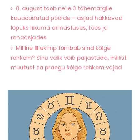
8. august toob neile 3 tähemärgile
kauaoodatud pöörde – asjad hakkavad
lõpuks liikuma armastuses, töös ja
rahaasjades
Milline lillekimp tõmbab sind kõige
rohkem? Sinu valik võib paljastada, millist
muutust sa praegu kõige rohkem vajad