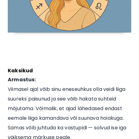
Kaksikud
Armastus:
Viimasel ajal võib sinu eneseuhkus olla veidi liiga
suureks paisunud ja see võib hakata suhteid
mõjutama. Võimalik, et ajad lähedased endast
eemale liiga kamandava või suunava hoiakuga.
Samas võib juhtuda ka vastupidi — solvud ise iga
väiksema märkuse peale.