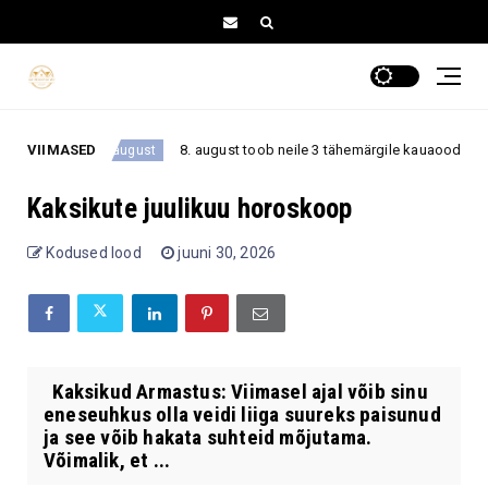
t
VIIMASED
8. august toob neile 3 tähemärgile kauaoodatud pöörd
8. august
Kaksikute juulikuu horoskoop
Kodused lood
juuni 30, 2026
Kaksikud Armastus: Viimasel ajal võib sinu
eneseuhkus olla veidi liiga suureks paisunud
ja see võib hakata suhteid mõjutama.
Võimalik, et ...