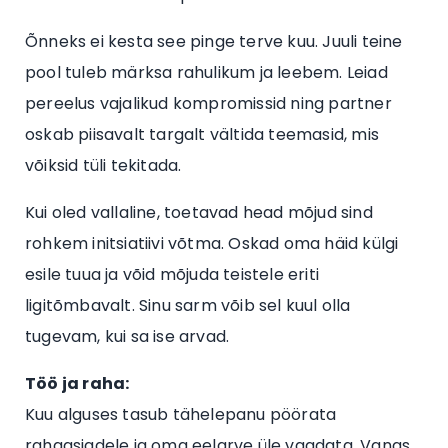
Õnneks ei kesta see pinge terve kuu. Juuli teine
pool tuleb märksa rahulikum ja leebem. Leiad
pereelus vajalikud kompromissid ning partner
oskab piisavalt targalt vältida teemasid, mis
võiksid tüli tekitada.
Kui oled vallaline, toetavad head mõjud sind
rohkem initsiatiivi võtma. Oskad oma häid külgi
esile tuua ja võid mõjuda teistele eriti
ligitõmbavalt. Sinu sarm võib sel kuul olla
tugevam, kui sa ise arvad.
Töö ja raha:
Kuu alguses tasub tähelepanu pöörata
rahaasjadele ja oma eelarve üle vaadata. Vanas