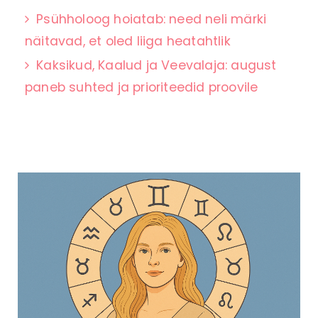
Psühholoog hoiatab: need neli märki
näitavad, et oled liiga heatahtlik
Kaksikud, Kaalud ja Veevalaja: august
paneb suhted ja prioriteedid proovile