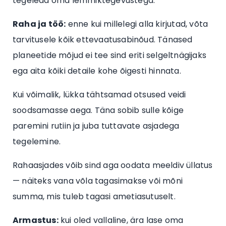
tegeleda oma lemmiktegevustega.
Raha ja töö:
enne kui millelegi alla kirjutad, võta
tarvitusele kõik ettevaatusabinõud. Tänased
planeetide mõjud ei tee sind eriti selgeltnägijaks
ega aita kõiki detaile kohe õigesti hinnata.
Kui võimalik, lükka tähtsamad otsused veidi
soodsamasse aega. Täna sobib sulle kõige
paremini rutiin ja juba tuttavate asjadega
tegelemine.
Rahaasjades võib sind aga oodata meeldiv üllatus
— näiteks vana võla tagasimakse või mõni
summa, mis tuleb tagasi ametiasutuselt.
Armastus:
kui oled vallaline, ära lase oma