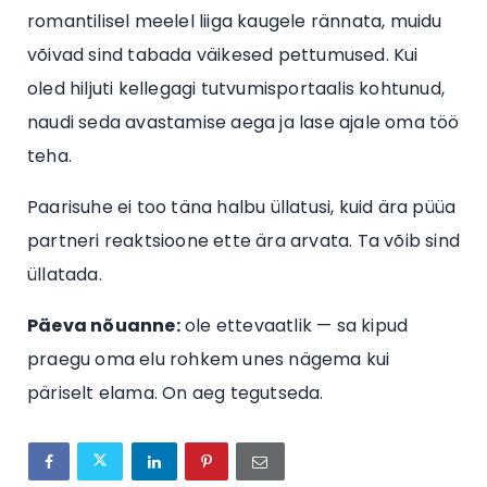
romantilisel meelel liiga kaugele rännata, muidu
võivad sind tabada väikesed pettumused. Kui
oled hiljuti kellegagi tutvumisportaalis kohtunud,
naudi seda avastamise aega ja lase ajale oma töö
teha.
Paarisuhe ei too täna halbu üllatusi, kuid ära püüa
partneri reaktsioone ette ära arvata. Ta võib sind
üllatada.
Päeva nõuanne:
ole ettevaatlik — sa kipud
praegu oma elu rohkem unes nägema kui
päriselt elama. On aeg tegutseda.