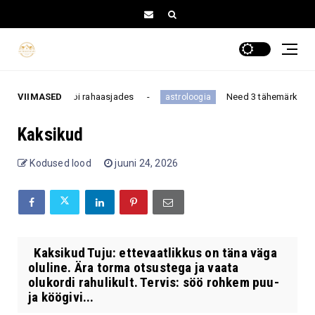
tuses, töös või rahaasjades
VIIMASED
Need 3 tähemärki näevad te
astroloogia
Kaksikud
Kodused lood
juuni 24, 2026
Kaksikud Tuju: ettevaatlikkus on täna väga
oluline. Ära torma otsustega ja vaata
olukordi rahulikult. Tervis: söö rohkem puu-
ja köögivi...