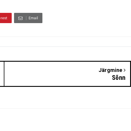
erest
Email
Järgmine
Sõnn