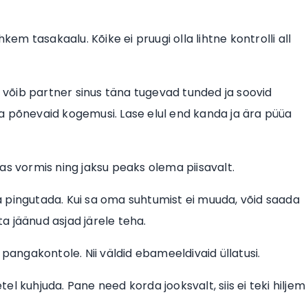
kem tasakaalu. Kõike ei pruugi olla lihtne kontrolli all
s, võib partner sinus täna tugevad tunded ja soovid
i ja põnevaid kogemusi. Lase elul end kanda ja ära püüa
s vormis ning jaksu peaks olema piisavalt.
iia pingutada. Kui sa oma suhtumist ei muuda, võid saada
a jäänud asjad järele teha.
 pangakontole. Nii väldid ebameeldivaid üllatusi.
tel kuhjuda. Pane need korda jooksvalt, siis ei teki hiljem