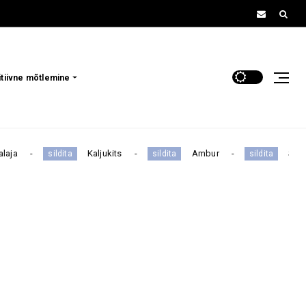
itiivne mõtlemine
Kaljukits
Ambur
Skorpio
sildita
sildita
sildita