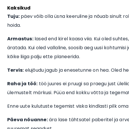
Kaksikud
Tuju:
päev võib olla üsna keeruline ja nõuab sinult roh
hoida.
Armastus:
lased end kirel kaasa viia. Kui oled suhte
äratada. Kui oled vallaline, soosib aeg uusi kohtumis
kõike liiga palju ette planeerida.
Tervis:
elujõudu jagub ja enesetunne on hea. Oled hea
Raha ja töö:
töö juures ei pruugi sa praegu just ülel
ülemustelt märkusi. Püüa end kokku võtta ja tegemat
Enne uute kulutuste tegemist viska kindlasti pilk oma
Päeva nõuanne:
ära lase tähtsatel paberitel ja arve
suuremat segadust.