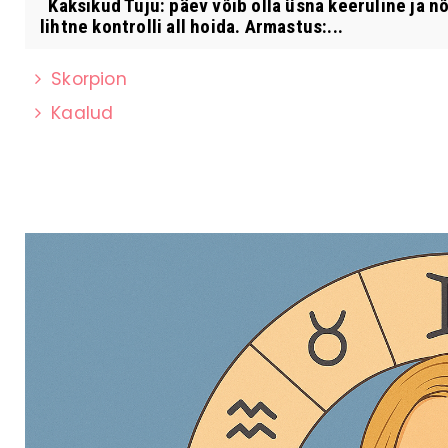
Kaksikud Tuju: päev võib olla üsna keeruline ja nõ
lihtne kontrolli all hoida. Armastus:...
Skorpion
Kaalud