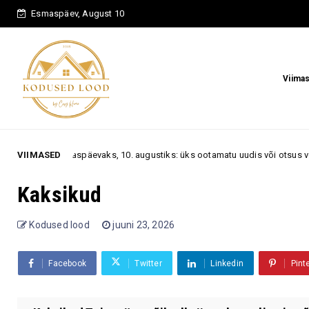
Esmaspäev, August 10
Viima
oskoop esmaspäevaks, 10. augustiks: üks ootamatu uudis või otsus võib 
VIIMASED
Kaksikud
Kodused lood
juuni 23, 2026
Facebook
Twitter
Linkedin
Pint