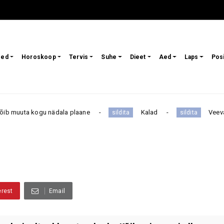
sed
Horoskoop
Tervis
Suhe
Dieet
Aed
Laps
Pos
muuta kogu nädala plaane
Kalad
Veevalaja
sildita
sildita
erest
Email