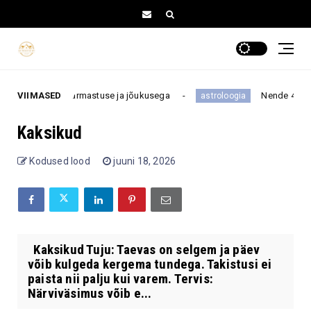
stuvad õnne, armastuse ja jõukusega
VIIMASED
Nende 4 tähemärg
astroloogia
Kaksikud
Kodused lood
juuni 18, 2026
Kaksikud Tuju: Taevas on selgem ja päev
võib kulgeda kergema tundega. Takistusi ei
paista nii palju kui varem. Tervis:
Närviväsimus võib e...