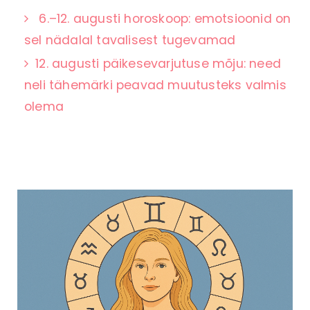
6.–12. augusti horoskoop: emotsioonid on
sel nädalal tavalisest tugevamad
12. augusti päikesevarjutuse mõju: need
neli tähemärki peavad muutusteks valmis
olema