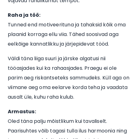
vajavad rahulikumat tempot.
Raha ja töö:
Tunned end motiveerituna ja tahaksid kõik oma
plaanid korraga ellu viia. Tähed soosivad aga
eelkõige kannatlikku ja järjepidevat tööd.
Väldi täna liiga suuri ja järske algatusi nii
tööasjades kui ka rahaasjades. Praegu ei ole
parim aeg riskantseteks sammudeks. Küll aga on
viimane aeg oma eelarve korda teha ja vaadata
ausalt üle, kuhu raha kulub.
Armastus:
Oled täna palju mõistlikum kui tavaliselt.
Paarisuhtes võib tagasi tulla ilus harmoonia ning