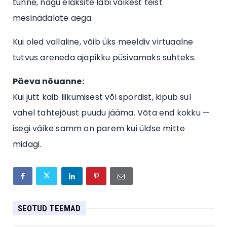
tunne, nagu elaksite läbi väikest teist
mesinädalate aega.
Kui oled vallaline, võib üks meeldiv virtuaalne
tutvus areneda ajapikku püsivamaks suhteks.
Päeva nõuanne:
Kui jutt käib liikumisest või spordist, kipub sul
vahel tahtejõust puudu jääma. Võta end kokku —
isegi väike samm on parem kui üldse mitte
midagi.
SEOTUD TEEMAD