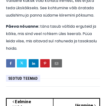
Vallaline Kaksik võib kohata inimest, kes ei jäta
teda ükskõikseks. See kohtumine võib äratada
uudishimu ja panna südame kiiremini põksuma.
Päeva nõuanne:
täna tasub vältida erguteid ja
kõike, mis sind veel rohkem üles keerab. Püüa
leida viise, mis aitavad sul rahuneda ja tasakaalu
hoida.
SEOTUD TEEMAD
Eelmine
Järgmine