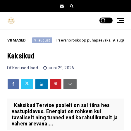
 tehta?
VIIMASED
Päevahoroskoop pühapäevaks, 9. augustiks 2026:
9. august
Kaksikud
Kodused lood
juuni 29, 2026
Kaksikud Tervise poolelt on sul täna hea
vastupidavus. Energiat on rohkem kui
tavaliselt ning tunned end ka rahulikumalt ja
vähem ärevana....