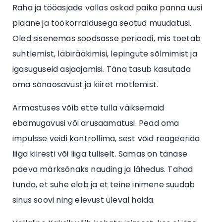
Raha ja tööasjade vallas oskad paika panna uusi
plaane ja töökorraldusega seotud muudatusi.
Oled sisenemas soodsasse perioodi, mis toetab
suhtlemist, läbirääkimisi, lepingute sõlmimist ja
igasuguseid asjaajamisi. Täna tasub kasutada
oma sõnaosavust ja kiiret mõtlemist.
Armastuses võib ette tulla väiksemaid
ebamugavusi või arusaamatusi. Pead oma
impulsse veidi kontrollima, sest võid reageerida
liiga kiiresti või liiga tuliselt. Samas on tänase
päeva märksõnaks nauding ja lähedus. Tahad
tunda, et suhe elab ja et teine inimene suudab
sinus soovi ning elevust üleval hoida.