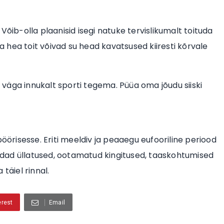
. Võib-olla plaanisid isegi natuke tervislikumalt toituda
ja hea toit võivad su head kavatsused kiiresti kõrvale
a väga innukalt sporti tegema. Püüa oma jõudu siiski
risesse. Eriti meeldiv ja peaaegu eufooriline periood
oredad üllatused, ootamatud kingitused, taaskohtumised
täiel rinnal.
erest
Email