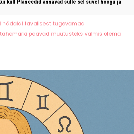
ui küll Planeedid annavad sulle sel suvel hoogu ja
el nädalal tavalisest tugevamad
li tähemärki peavad muutusteks valmis olema