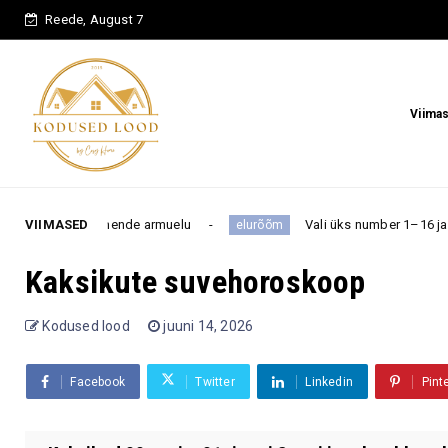
Reede, August 7
Viima
b nende armuelu
VIIMASED
Vali üks number 1–16 ja saa teada, millin
elurõõm
Kaksikute suvehoroskoop
Kodused lood
juuni 14, 2026
Facebook
Twitter
Linkedin
Pint