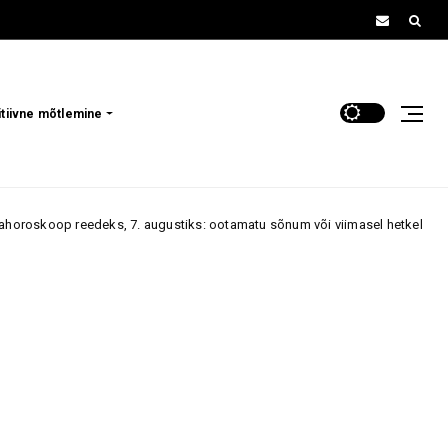
itiivne mõtlemine
ks, 7. augustiks: ootamatu sõnum või viimasel hetkel saabuv kutse võib