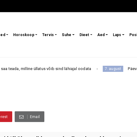
sed
Horoskoop
Tervis
Suhe
Dieet
Aed
Laps
Pos
e üllatus võib sind lähiajal oodata
Päevahoroskoop reede
7. august
erest
Email