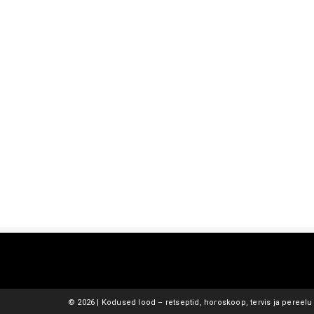
©
2026 | Kodused lood – retseptid, horoskoop, tervis ja pereelu 