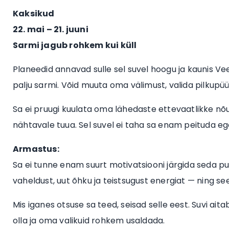
Kaksikud
22. mai – 21. juuni
Sarmi jagub rohkem kui küll
Planeedid annavad sulle sel suvel hoogu ja kaunis Veen
palju sarmi. Võid muuta oma välimust, valida pilkupüü
Sa ei pruugi kuulata oma lähedaste ettevaatlikke n
nähtavale tuua. Sel suvel ei taha sa enam peituda ega
Armastus:
Sa ei tunne enam suurt motivatsiooni järgida seda p
vaheldust, uut õhku ja teistsugust energiat — ning se
Mis iganes otsuse sa teed, seisad selle eest. Suvi a
olla ja oma valikuid rohkem usaldada.