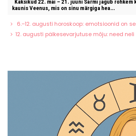
Kaksikud 22. mai – 21. juuni Sarmi jagub rohkem k
kaunis Veenus, mis on sinu märgiga hea...
6.–12. augusti horoskoop: emotsioonid on s
12. augusti päikesevarjutuse mõju: need ne