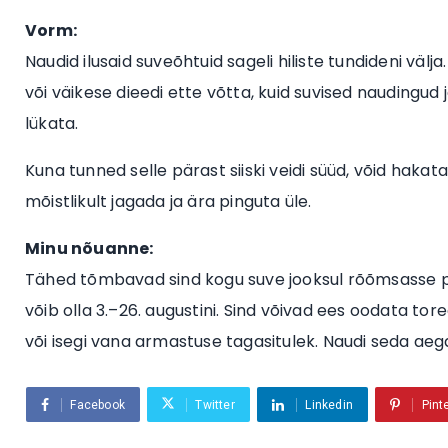
Vorm:
Naudid ilusaid suveõhtuid sageli hiliste tundideni välja
või väikese dieedi ette võtta, kuid suvised naudingud 
lükata.
Kuna tunned selle pärast siiski veidi süüd, võid hakat
mõistlikult jagada ja ära pinguta üle.
Minu nõuanne:
Tähed tõmbavad sind kogu suve jooksul rõõmsasse pöö
võib olla 3.–26. augustini. Sind võivad ees oodata t
või isegi vana armastuse tagasitulek. Naudi seda aega 
Facebook
Twitter
Linkedin
Pint