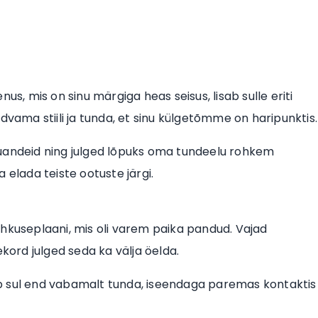
us, mis on sinu märgiga heas seisus, lisab sulle eriti
dvama stiili ja tunda, et sinu külgetõmme on haripunktis.
õuandeid ning julged lõpuks oma tundeelu rohkem
 elada teiste ootuste järgi.
uhkuseplaani, mis oli varem paika pandud. Vajad
ekord julged seda ka välja öelda.
itab sul end vabamalt tunda, iseendaga paremas kontaktis