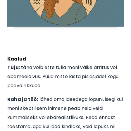
Kaalud
Tuju:
täna võib ette tulla mõni väike ärritus või
ebameeldivus. Püüa mitte lasta pisiasjadel kogu
päeva rikkuda.
Raha ja töö:
lähed oma ideedega lõpuni, isegi kui
mõni skeptilisem inimene peab neid veidi
kummaliseks või ebarealistlikuks. Pead ennast
tõestama, aga kui jääd kindlaks, võid lõpuks nii