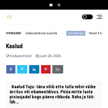
 muuta kogu nädalavahetuse suunda
VIIMASED
Need 4 tähemärki 
astroloogia
Kaalud
Kodused lood
juuni 24, 2026
Kaalud Tuju: täna võib ette tulla mõni väike
ärritus või ebameeldivus. Püüa mitte lasta
pisiasjadel kogu päeva rikkuda. Raha ja töö:
läh...