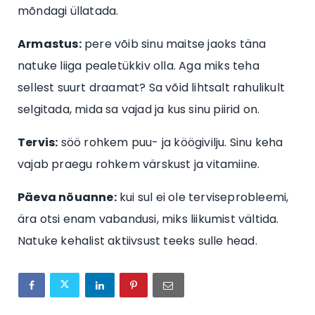
mõndagi üllatada.
Armastus:
pere võib sinu maitse jaoks täna
natuke liiga pealetükkiv olla. Aga miks teha
sellest suurt draamat? Sa võid lihtsalt rahulikult
selgitada, mida sa vajad ja kus sinu piirid on.
Tervis:
söö rohkem puu- ja köögivilju. Sinu keha
vajab praegu rohkem värskust ja vitamiine.
Päeva nõuanne:
kui sul ei ole terviseprobleemi,
ära otsi enam vabandusi, miks liikumist vältida.
Natuke kehalist aktiivsust teeks sulle head.