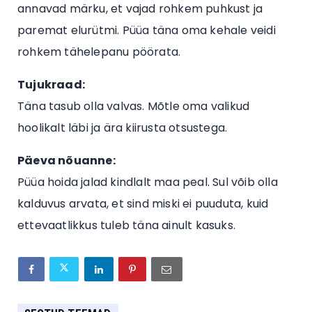
annavad märku, et vajad rohkem puhkust ja
paremat elurütmi. Püüa täna oma kehale veidi
rohkem tähelepanu pöörata.
Tujukraad:
Täna tasub olla valvas. Mõtle oma valikud
hoolikalt läbi ja ära kiirusta otsustega.
Päeva nõuanne:
Püüa hoida jalad kindlalt maa peal. Sul võib olla
kalduvus arvata, et sind miski ei puuduta, kuid
ettevaatlikkus tuleb täna ainult kasuks.