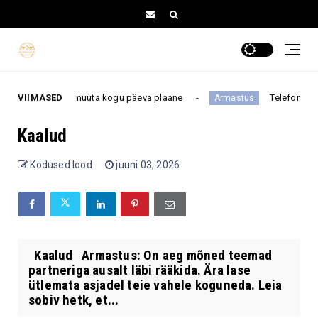
v kutse võib muuta kogu päeva plaane
VIIMASED
Telefoninumber p
Armastus
Kaalud
Kodused lood
juuni 03, 2026
Kaalud Armastus: On aeg mõned teemad
partneriga ausalt läbi rääkida. Ära lase
ütlemata asjadel teie vahele koguneda. Leia
sobiv hetk, et...