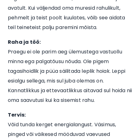
avatult. Kui väljendad oma muresid rahulikult,
pehmelt ja teist poolt kuulates, võib see aidata
teil teineteist palju paremini mõista.
Raha ja töö:
Praegu ei ole parim aeg ülemustega vastuollu
minna ega palgatõusu nõuda. Ole pigem
tagasihoidlik ja püüa säilitada leplik hoiak. Leppi
esialgu sellega, mis sul juba olemas on.
Kannatlikkus ja ettevaatlikkus aitavad sul hoida nii
oma saavutusi kui ka sisemist rahu.
Tervis:
Võid tunda kerget energialangust. Väsimus,
pinged või väikesed mööduvad vaevused