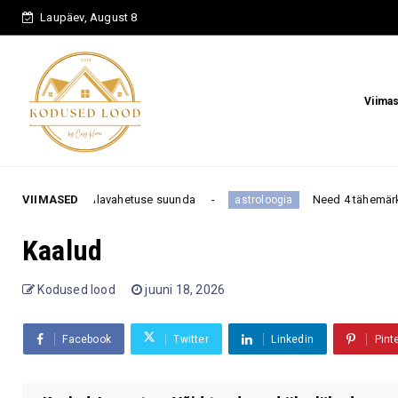
Laupäev, August 8
Viima
ädalavahetuse suunda
VIIMASED
Need 4 tähemärki on kõige kang
astroloogia
Kaalud
Kodused lood
juuni 18, 2026
Facebook
Twitter
Linkedin
Pint