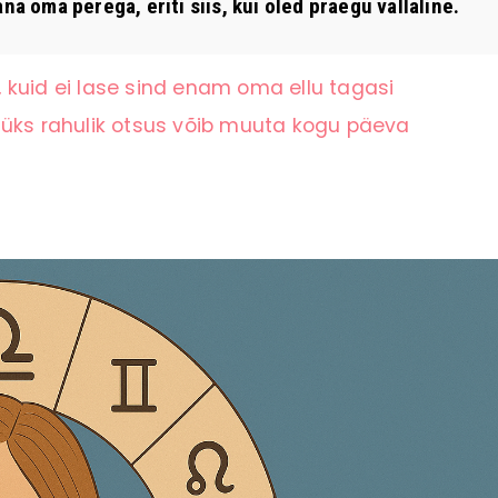
oma perega, eriti siis, kui oled praegu vallaline.
 kuid ei lase sind enam oma ellu tagasi
 üks rahulik otsus võib muuta kogu päeva