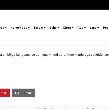
sed
Horoskoop
Tervis
Suhe
Dieet
Aed
Laps
Pos
ema iseloomuga – neid pole lihtne murda ega sundida tegema midagi, mida
erest
Email