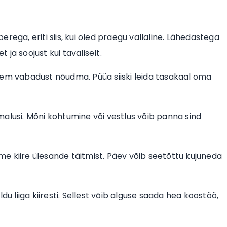
ga, eriti siis, kui oled praegu vallaline. Lähedastega
ja soojust kui tavaliselt.
kem vabadust nõudma. Püüa siiski leida tasakaal oma
alusi. Mõni kohtumine või vestlus võib panna sind
e kiire ülesande täitmist. Päev võib seetõttu kujuneda
du liiga kiiresti. Sellest võib alguse saada hea koostöö,