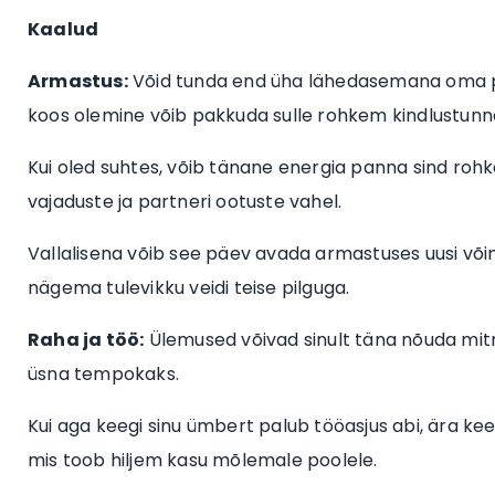
Kaalud
Armastus:
Võid tunda end üha lähedasemana oma pere
koos olemine võib pakkuda sulle rohkem kindlustunnet 
Kui oled suhtes, võib tänane energia panna sind roh
vajaduste ja partneri ootuste vahel.
Vallalisena võib see päev avada armastuses uusi võim
nägema tulevikku veidi teise pilguga.
Raha ja töö:
Ülemused võivad sinult täna nõuda mitm
üsna tempokaks.
Kui aga keegi sinu ümbert palub tööasjus abi, ära keel
mis toob hiljem kasu mõlemale poolele.