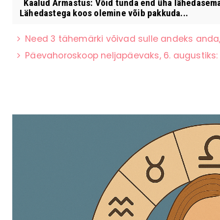
Kaalud Armastus: Võid tunda end üha lähedasemana 
Lähedastega koos olemine võib pakkuda...
Need 3 tähemärki võivad sulle andeks anda,
Päevahoroskoop neljapäevaks, 6. augustiks: