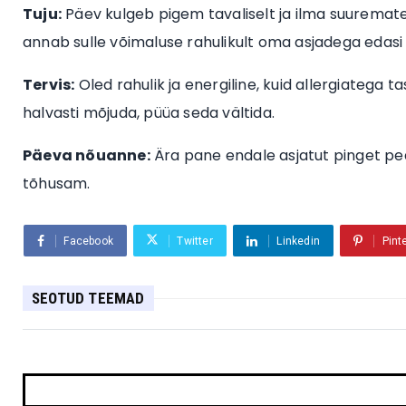
Tuju:
Päev kulgeb pigem tavaliselt ja ilma suuremate 
annab sulle võimaluse rahulikult oma asjadega edasi
Tervis:
Oled rahulik ja energiline, kuid allergiatega ta
halvasti mõjuda, püüa seda vältida.
Päeva nõuanne:
Ära pane endale asjatut pinget peal
tõhusam.
Facebook
Twitter
Linkedin
Pint
SEOTUD TEEMAD