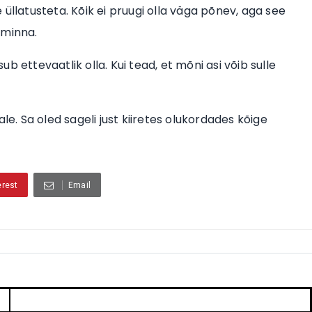
üllatusteta. Kõik ei pruugi olla väga põnev, aga see
 minna.
sub ettevaatlik olla. Kui tead, et mõni asi võib sulle
e. Sa oled sageli just kiiretes olukordades kõige
erest
Email