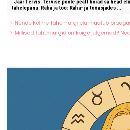
Jäär Tervis: Tervise poole pealt hoiad sa head el
tähelepanu. Raha ja töö: Raha- ja tööasjades ...
Nende kolme tähemärgi elu muutub praeguse
Millised tähemärgid on kõige julgemad? Nee