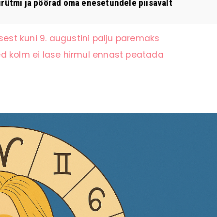
urütmi ja pöörad oma enesetundele piisavalt
st kuni 9. augustini palju paremaks
d kolm ei lase hirmul ennast peatada