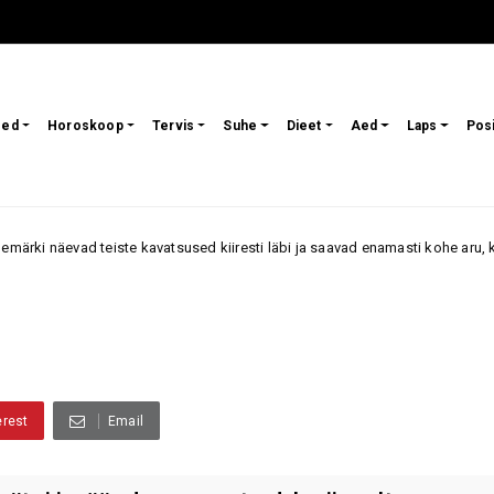
sed
Horoskoop
Tervis
Suhe
Dieet
Aed
Laps
Pos
eiste kavatsused kiiresti läbi ja saavad enamasti kohe aru, kui keegi ei ole 
erest
Email