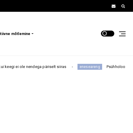
itiivne mõtlemine
nendega päriselt siiras
Psühholoog hoiatab: need neli 
eneseareng