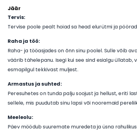
Jäär
Tervis:
Tervise poole pealt hoiad sa head elurütmi ja pööra
Raha ja töö:
Raha- ja tööasjades on õnn sinu poolel. Sulle võib av
väärib tähelepanu. Isegi kui see sind esialgu üllatab, v
esmapilgul tekkivast muljest.
Armastus ja suhted:
Peresuhetes on tunda palju soojust ja hellust, eriti l
sellele, mis puudutab sinu lapsi või nooremaid perelii
Meeleolu:
Päev möödub suuremate muredeta ja üsna rahulikus 