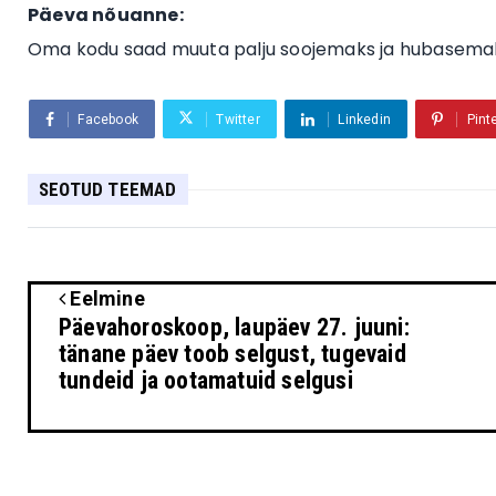
Päeva nõuanne:
Oma kodu saad muuta palju soojemaks ja hubasemaks k
Facebook
Twitter
Linkedin
Pint
SEOTUD TEEMAD
Eelmine
Päevahoroskoop, laupäev 27. juuni:
tänane päev toob selgust, tugevaid
tundeid ja ootamatuid selgusi