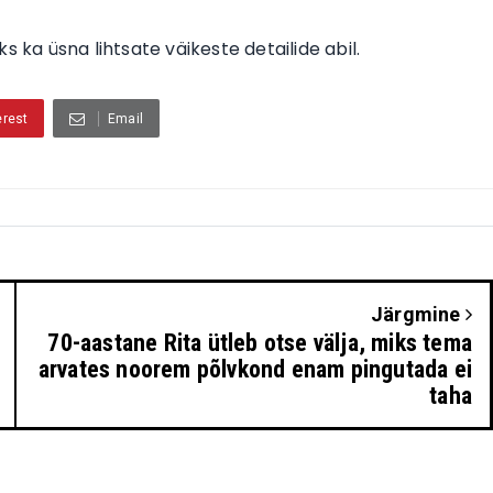
a üsna lihtsate väikeste detailide abil.
erest
Email
Järgmine
70-aastane Rita ütleb otse välja, miks tema
arvates noorem põlvkond enam pingutada ei
taha