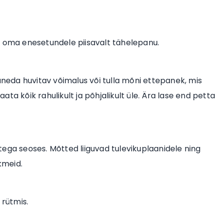
d oma enesetundele piisavalt tähelepanu.
aneda huvitav võimalus või tulla mõni ettepanek, mis
aata kõik rahulikult ja põhjalikult üle. Ära lase end petta
astega seoses. Mõtted liiguvad tulevikuplaanidele ning
kmeid.
rütmis.