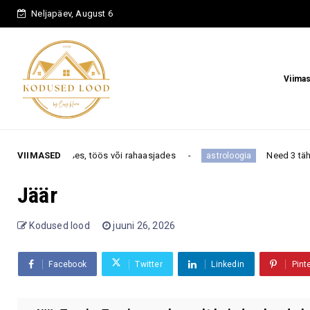
Neljapäev, August 6
Viima
stuses, töös või rahaasjades
VIIMASED
Need 3 tähemärki näevad t
astroloogia
Jäär
Kodused lood
juuni 26, 2026
Facebook
Twitter
Linkedin
Pint