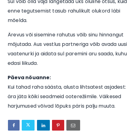
Sul võib olla vaja langetada üks oluline otsus, kuid
enne tegutsemist tasub rahulikult olukord läbi
mõelda.
Ärevus või sisemine rahutus võib sinu hinnangut
mõjutada. Aus vestlus partneriga võib avada uusi
vaatenurki ja aidata sul paremini aru saada, kuhu
edasi liikuda.
Päeva nõuanne:
Kui tahad raha säästa, alusta lihtsatest asjadest:
ära jäta kõiki seadmeid ooterežiimile. Väikesed
harjumused võivad lõpuks päris palju muuta.