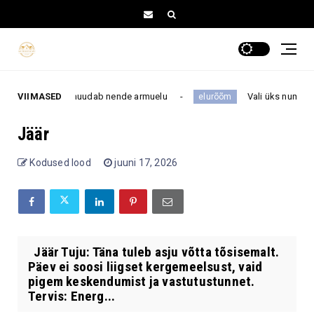
imesega, kes muudab nende armuelu
VIIMASED
Vali üks number 1–16 
elurõõm
Jäär
Kodused lood
juuni 17, 2026
Jäär Tuju: Täna tuleb asju võtta tõsisemalt.
Päev ei soosi liigset kergemeelsust, vaid
pigem keskendumist ja vastutustunnet.
Tervis: Energ...