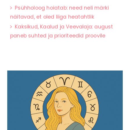
Psühholoog hoiatab: need neli märki
näitavad, et oled liiga heatahtlik
Kaksikud, Kaalud ja Veevalaja: august
paneb suhted ja prioriteedid proovile