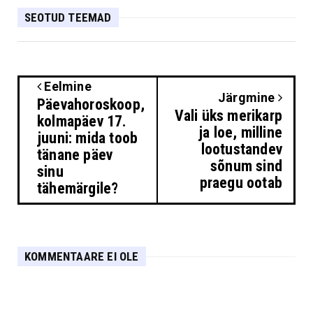
SEOTUD TEEMAD
Eelmine
Järgmine
Päevahoroskoop,
Vali üks merikarp
kolmapäev 17.
ja loe, milline
juuni: mida toob
lootustandev
tänane päev
sõnum sind
sinu
praegu ootab
tähemärgile?
KOMMENTAARE EI OLE