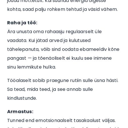
jõudu mõttetult. Kui suunad energia õigesse
kohta, saad palju rohkem tehtud ja väsid vähem.
Raha ja töö:
Ära unusta oma rahaasju regulaarselt üle
vaadata. Kui jätad arved ja kulutused
tähelepanuta, võib sind oodata ebameeldiv kõne
pangast — ja tõenäoliselt ei kuulu see inimene
sinu lemmikute hulka.
Tööalaselt sobib praegune rutiin sulle üsna hästi.
Sa tead, mida teed, ja see annab sulle
kindlustunde.
Armastus:
Tunned end emotsionaalselt tasakaalust väljas.