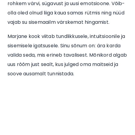
rohkem värvi, sügavust ja uusi emotsioone. Võib-
olla oled olnud liiga kaua samas rütmis ning nüüd
vajab su sisemaailm värskemat hingamist.
Marjane kook viitab tundlikkusele, intuitsioonile ja
sisemisele igatsusele. Sinu sõnum on: ära karda
valida seda, mis erineb tavalisest. Mõnikord algab
uus rõõm just sealt, kus julged oma maitseid ja
soove ausamalt tunnistada.