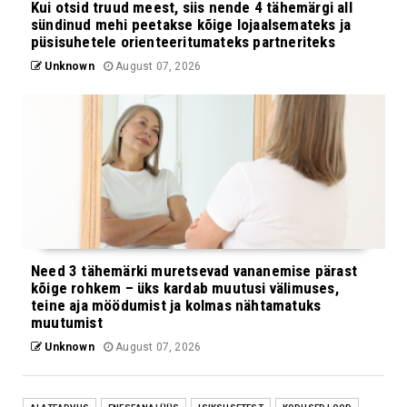
Kui otsid truud meest, siis nende 4 tähemärgi all
sündinud mehi peetakse kõige lojaalsemateks ja
püsisuhetele orienteeritumateks partneriteks
Unknown
August 07, 2026
Need 3 tähemärki muretsevad vananemise pärast
kõige rohkem – üks kardab muutusi välimuses,
teine aja möödumist ja kolmas nähtamatuks
muutumist
Unknown
August 07, 2026