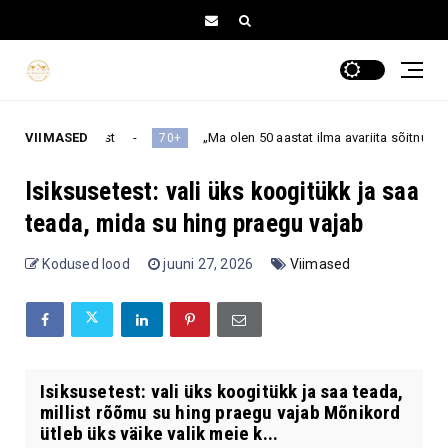
ist
VIIMASED
„Ma olen 50 aastat ilma avariita sõitnud” – kas 70+ inime
70+
Isiksusetest: vali üks koogitükk ja saa
teada, mida su hing praegu vajab
Kodused lood
juuni 27, 2026
Viimased
Isiksusetest: vali üks koogitükk ja saa teada,
millist rõõmu su hing praegu vajab Mõnikord
ütleb üks väike valik meie k...