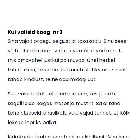
Kui valisid koogi nr 2
Sina vajad praegu selgust ja tasakaalu. Sinu sees
võib olla mitu erinevat soovi, mõtet või tunnet,
mis omavahel justkui põimuvad. Ühel hetkel
tahad rahu, teisel hetkel muutust. Üks osa sinust
tahab kindlust, teine aga midagi uut.
See valik näitab, et oled inimene, kes püüab
sageli leida kõiges mõtet ja mustrit. Sa ei taha
teha otsuseid juhuslikult, vaid vajad tunnet, et kõik
loksub lõpuks paika.
Kirju kook sümboliseerib mitmekihilisust. Sinu hing