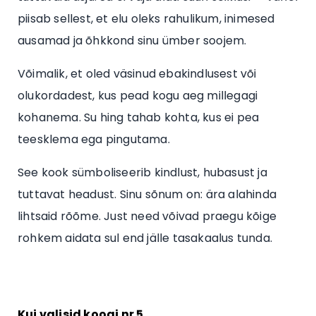
piisab sellest, et elu oleks rahulikum, inimesed
ausamad ja õhkkond sinu ümber soojem.
Võimalik, et oled väsinud ebakindlusest või
olukordadest, kus pead kogu aeg millegagi
kohanema. Su hing tahab kohta, kus ei pea
teesklema ega pingutama.
See kook sümboliseerib kindlust, hubasust ja
tuttavat headust. Sinu sõnum on: ära alahinda
lihtsaid rõõme. Just need võivad praegu kõige
rohkem aidata sul end jälle tasakaalus tunda.
Kui valisid koogi nr 5