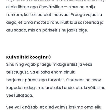
ei ole lihtne ega ühevärviline — sinus on palju
rohkem, kui teised alati näevad. Praegu vajad sa
aega, et oma mõtted rahulikult läbi sorteerida ja
aru saada, mis on päriselt sinu jaoks õige.
Kui valisid koogi nr 3
Sinu hing vajab praegu midagi erilist ja veidi
teistsugust. Sa ei taha enam ainult
harjumuspärast ega turvalist. Sinu sees on soov
kogeda midagi, mis ärataks tunde, et elu võib sind
veel üllatada.
See valik näitab, et oled valmis laskma oma ellu