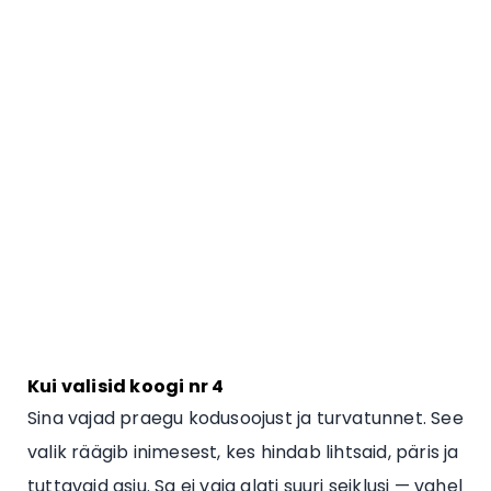
Kui valisid koogi nr 4
Sina vajad praegu kodusoojust ja turvatunnet. See
valik räägib inimesest, kes hindab lihtsaid, päris ja
tuttavaid asju. Sa ei vaja alati suuri seiklusi — vahel