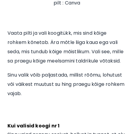
pilt : Canva
Vaata pilti ja vali koogitükk, mis sind kõige
rohkem kõnetab. Ära mõtle liiga kaua ega vali
seda, mis tundub kõige mõistlikum. Vali see, mille
sa praegu kõige meelsamini taldrikule võtaksid.
Sinu valik võib paljastada, millist rõõmu, lohutust
või väikest muutust su hing praegu kõige rohkem
vajab.
Kui valisid koogi nr 1