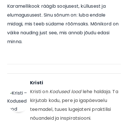
Karamellikook räägib soojusest, küllusest ja
elumagususest. Sinu sõnum on: luba endale
midagi, mis teeb südame rõõmsaks. Mõnikord on
väike nauding just see, mis annab jõudu edasi
minna.
Kristi
Kristi on
Kodused lood
lehe haldaja. Ta
kirjutab kodu, pere ja igapäevaelu
teemadel, tuues lugejateni praktilisi
nõuandeid ja inspiratsiooni.