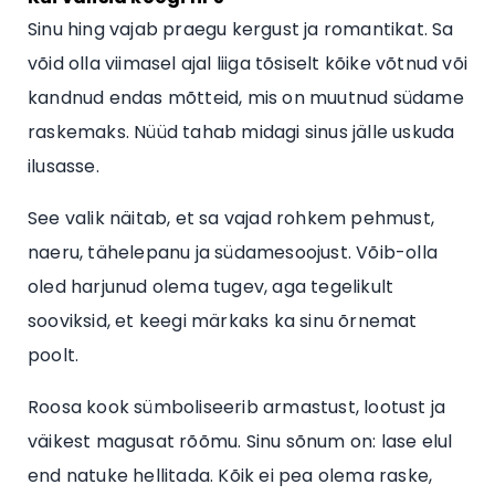
Sinu hing vajab praegu kergust ja romantikat. Sa
võid olla viimasel ajal liiga tõsiselt kõike võtnud või
kandnud endas mõtteid, mis on muutnud südame
raskemaks. Nüüd tahab midagi sinus jälle uskuda
ilusasse.
See valik näitab, et sa vajad rohkem pehmust,
naeru, tähelepanu ja südamesoojust. Võib-olla
oled harjunud olema tugev, aga tegelikult
sooviksid, et keegi märkaks ka sinu õrnemat
poolt.
Roosa kook sümboliseerib armastust, lootust ja
väikest magusat rõõmu. Sinu sõnum on: lase elul
end natuke hellitada. Kõik ei pea olema raske,