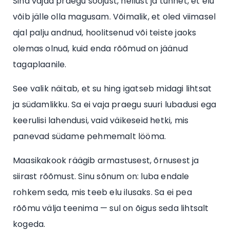
Sina vajad praegu soojust, hellust ja tunnet, et elu
võib jälle olla magusam. Võimalik, et oled viimasel
ajal palju andnud, hoolitsenud või teiste jaoks
olemas olnud, kuid enda rõõmud on jäänud
tagaplaanile.
See valik näitab, et su hing igatseb midagi lihtsat
ja südamlikku. Sa ei vaja praegu suuri lubadusi ega
keerulisi lahendusi, vaid väikeseid hetki, mis
panevad südame pehmemalt lööma.
Maasikakook räägib armastusest, õrnusest ja
siirast rõõmust. Sinu sõnum on: luba endale
rohkem seda, mis teeb elu ilusaks. Sa ei pea
rõõmu välja teenima — sul on õigus seda lihtsalt
kogeda.