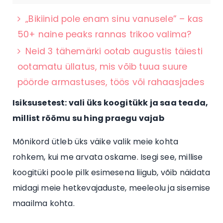
„Bikiinid pole enam sinu vanusele” – kas
50+ naine peaks rannas trikoo valima?
Neid 3 tähemärki ootab augustis täiesti
ootamatu üllatus, mis võib tuua suure
pöörde armastuses, töös või rahaasjades
Isiksusetest: vali üks koogitükk ja saa teada,
millist rõõmu su hing praegu vajab
Mõnikord ütleb üks väike valik meie kohta
rohkem, kui me arvata oskame. Isegi see, millise
koogitüki poole pilk esimesena liigub, võib näidata
midagi meie hetkevajaduste, meeleolu ja sisemise
maailma kohta.