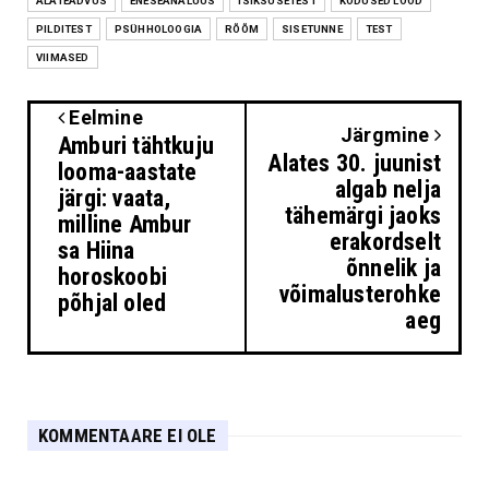
ALATEADVUS
ENESEANALÜÜS
ISIKSUSETEST
KODUSED LOOD
PILDITEST
PSÜHHOLOOGIA
RÕÕM
SISETUNNE
TEST
VIIMASED
Eelmine
Järgmine
Amburi tähtkuju
Alates 30. juunist
looma-aastate
algab nelja
järgi: vaata,
tähemärgi jaoks
milline Ambur
erakordselt
sa Hiina
õnnelik ja
horoskoobi
võimalusterohke
põhjal oled
aeg
KOMMENTAARE EI OLE