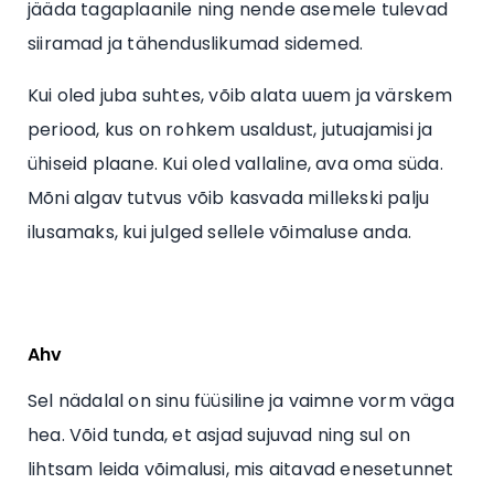
jääda tagaplaanile ning nende asemele tulevad
siiramad ja tähenduslikumad sidemed.
Kui oled juba suhtes, võib alata uuem ja värskem
periood, kus on rohkem usaldust, jutuajamisi ja
ühiseid plaane. Kui oled vallaline, ava oma süda.
Mõni algav tutvus võib kasvada millekski palju
ilusamaks, kui julged sellele võimaluse anda.
Ahv
Sel nädalal on sinu füüsiline ja vaimne vorm väga
hea. Võid tunda, et asjad sujuvad ning sul on
lihtsam leida võimalusi, mis aitavad enesetunnet