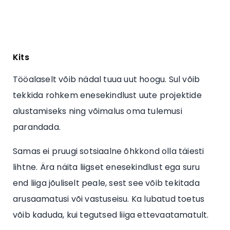
Kits
Tööalaselt võib nädal tuua uut hoogu. Sul võib
tekkida rohkem enesekindlust uute projektide
alustamiseks ning võimalus oma tulemusi
parandada.
Samas ei pruugi sotsiaalne õhkkond olla täiesti
lihtne. Ära näita liigset enesekindlust ega suru
end liiga jõuliselt peale, sest see võib tekitada
arusaamatusi või vastuseisu. Ka lubatud toetus
võib kaduda, kui tegutsed liiga ettevaatamatult.