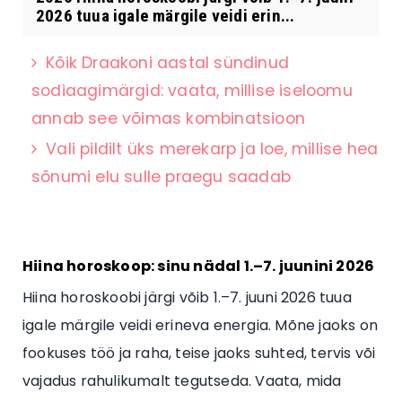
2026 tuua igale märgile veidi erin...
Kõik Draakoni aastal sündinud
sodiaagimärgid: vaata, millise iseloomu
annab see võimas kombinatsioon
Vali pildilt üks merekarp ja loe, millise hea
sõnumi elu sulle praegu saadab
Hiina horoskoop: sinu nädal 1.–7. juunini 2026
Hiina horoskoobi järgi võib 1.–7. juuni 2026 tuua
igale märgile veidi erineva energia. Mõne jaoks on
fookuses töö ja raha, teise jaoks suhted, tervis või
vajadus rahulikumalt tegutseda. Vaata, mida