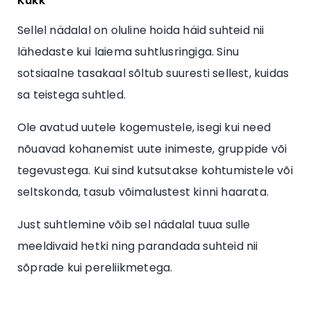
Kukk
Sellel nädalal on oluline hoida häid suhteid nii
lähedaste kui laiema suhtlusringiga. Sinu
sotsiaalne tasakaal sõltub suuresti sellest, kuidas
sa teistega suhtled.
Ole avatud uutele kogemustele, isegi kui need
nõuavad kohanemist uute inimeste, gruppide või
tegevustega. Kui sind kutsutakse kohtumistele või
seltskonda, tasub võimalustest kinni haarata.
Just suhtlemine võib sel nädalal tuua sulle
meeldivaid hetki ning parandada suhteid nii
sõprade kui pereliikmetega.