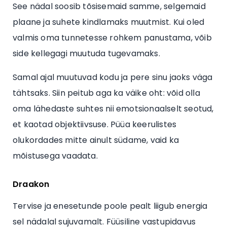
See nädal soosib tõsisemaid samme, selgemaid
plaane ja suhete kindlamaks muutmist. Kui oled
valmis oma tunnetesse rohkem panustama, võib
side kellegagi muutuda tugevamaks.
Samal ajal muutuvad kodu ja pere sinu jaoks väga
tähtsaks. Siin peitub aga ka väike oht: võid olla
oma lähedaste suhtes nii emotsionaalselt seotud,
et kaotad objektiivsuse. Püüa keerulistes
olukordades mitte ainult südame, vaid ka
mõistusega vaadata.
Draakon
Tervise ja enesetunde poole pealt liigub energia
sel nädalal sujuvamalt. Füüsiline vastupidavus