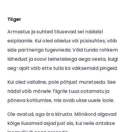
Tiiger
Armastus ja suhted tõusevad sel nädalal
esiplaanile. Kui oled abielus või püsisuhtes, võib
side partneriga tugevneda. Võid tunda rohkem
lähedust ja soovi teineteisega aega veeta, kuigi
aeg-ajalt võib ette tulla ka väiksemaid pingeid.
Kui oled vallaline, pole põhjust muretseda. See
nädal võib mõnele Tiigrile tuua ootamatu ja
põneva kohtumise, mis avab ukse uuele loole.
Ole avatud, aga ära kiirusta. Mõnikord algavad
kõige ilusamad asjad just siis, kui neile antakse