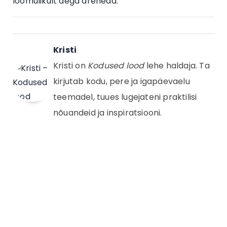
loomulikult aega areneda.
Kristi
Kristi on
Kodused lood
lehe haldaja. Ta
kirjutab kodu, pere ja igapäevaelu
teemadel, tuues lugejateni praktilisi
nõuandeid ja inspiratsiooni.