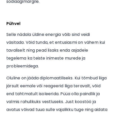
sodiaagimärgile.
Pühvel
Selle nädala üldine energia võib sind veidi
väsitada. Võid tunda, et entusiasmi on vähem kui
tavaliselt ning pead lisaks enda asjadele
tegelema ka teiste inimeste murede ja
probleemidega.
Oluline on jääda diplomaatiliseks. Kui tõmbud liiga
järsult eemale või reageerid liiga teravalt, võid
end tahtmatult isoleerida. Püüa olla paindlik ja
valmis rahulikuks vestluseks. Just koostöö ja
avatus võivad tuua sulle vajalikku tuge ning aidata