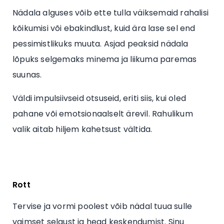
Nädala alguses võib ette tulla väiksemaid rahalisi
kõikumisi või ebakindlust, kuid ära lase sel end
pessimistlikuks muuta. Asjad peaksid nädala
lõpuks selgemaks minema ja liikuma paremas
suunas.
Väldi impulsiivseid otsuseid, eriti siis, kui oled
pahane või emotsionaalselt ärevil. Rahulikum
valik aitab hiljem kahetsust vältida.
Rott
Tervise ja vormi poolest võib nädal tuua sulle
vaimset selgust ja head keskendumist. Sinu