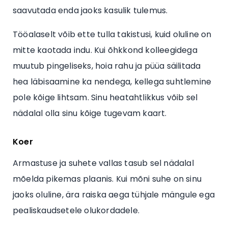
saavutada enda jaoks kasulik tulemus.
Tööalaselt võib ette tulla takistusi, kuid oluline on
mitte kaotada indu. Kui õhkkond kolleegidega
muutub pingeliseks, hoia rahu ja püüa säilitada
hea läbisaamine ka nendega, kellega suhtlemine
pole kõige lihtsam. Sinu heatahtlikkus võib sel
nädalal olla sinu kõige tugevam kaart.
Koer
Armastuse ja suhete vallas tasub sel nädalal
mõelda pikemas plaanis. Kui mõni suhe on sinu
jaoks oluline, ära raiska aega tühjale mängule ega
pealiskaudsetele olukordadele.