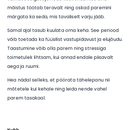
mõistus töötab teravalt ning oskad paremini
märgata ka seda, mis tavaliselt varju jääb.
Samal ajal tasub kuulata oma keha. See periood
võib toetada ka füüsilist vastupidavust ja elujõudu.
Taastumine võib olla parem ning stressiga
toimetulek lihtsam, kui annad endale piisavalt
aega ja ruumi.
Hea nädal selleks, et pöörata tähelepanu nii
mõtetele kui kehale ning leida nende vahel
parem tasakaal.