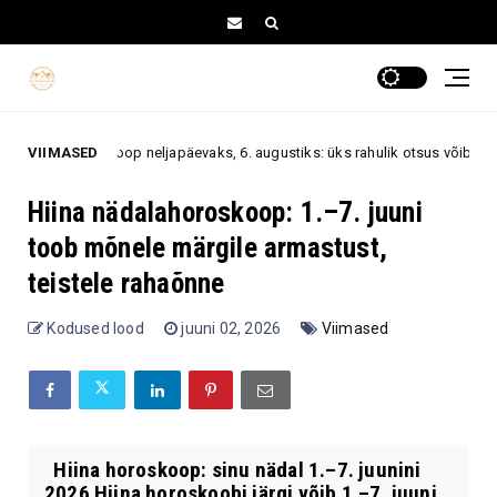
skoop neljapäevaks, 6. augustiks: üks rahulik otsus võib muuta kogu päev
VIIMASED
Hiina nädalahoroskoop: 1.–7. juuni
toob mõnele märgile armastust,
teistele rahaõnne
Kodused lood
juuni 02, 2026
Viimased
Hiina horoskoop: sinu nädal 1.–7. juunini
2026 Hiina horoskoobi järgi võib 1.–7. juuni