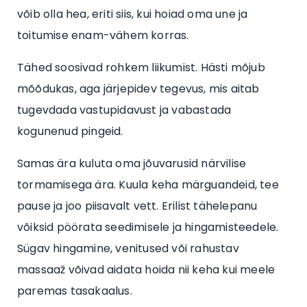
võib olla hea, eriti siis, kui hoiad oma une ja
toitumise enam-vähem korras.
Tähed soosivad rohkem liikumist. Hästi mõjub
mõõdukas, aga järjepidev tegevus, mis aitab
tugevdada vastupidavust ja vabastada
kogunenud pingeid.
Samas ära kuluta oma jõuvarusid närvilise
tormamisega ära. Kuula keha märguandeid, tee
pause ja joo piisavalt vett. Erilist tähelepanu
võiksid pöörata seedimisele ja hingamisteedele.
Sügav hingamine, venitused või rahustav
massaaž võivad aidata hoida nii keha kui meele
paremas tasakaalus.