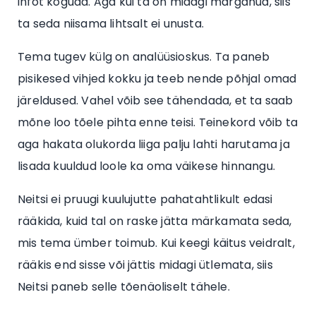
infot koguda. Aga kui ta on midagi märganud, siis
ta seda niisama lihtsalt ei unusta.
Tema tugev külg on analüüsioskus. Ta paneb
pisikesed vihjed kokku ja teeb nende põhjal omad
järeldused. Vahel võib see tähendada, et ta saab
mõne loo tõele pihta enne teisi. Teinekord võib ta
aga hakata olukorda liiga palju lahti harutama ja
lisada kuuldud loole ka oma väikese hinnangu.
Neitsi ei pruugi kuulujutte pahatahtlikult edasi
rääkida, kuid tal on raske jätta märkamata seda,
mis tema ümber toimub. Kui keegi käitus veidralt,
rääkis end sisse või jättis midagi ütlemata, siis
Neitsi paneb selle tõenäoliselt tähele.