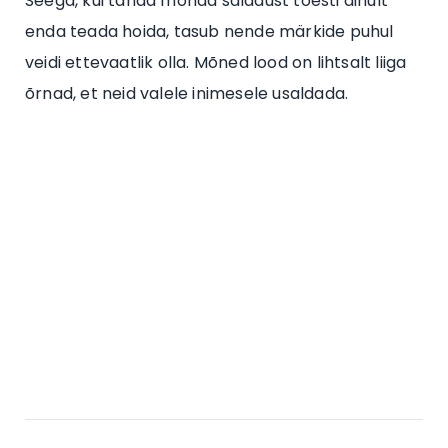
Seega, kui tahad mõnda saladust tõesti ainult
enda teada hoida, tasub nende märkide puhul
veidi ettevaatlik olla. Mõned lood on lihtsalt liiga
õrnad, et neid valele inimesele usaldada.