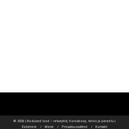
©
2026 | Kodused lood – retseptid, horoskoop, tervis ja pereelu |
Esilehele
Meist
Privaatsussätted
Kontakt