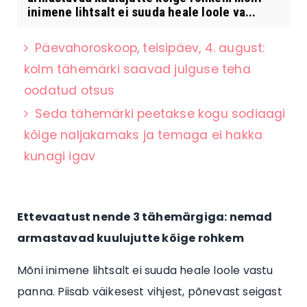
inimene lihtsalt ei suuda heale loole va...
Päevahoroskoop, teisipäev, 4. august:
kolm tähemärki saavad julguse teha
oodatud otsus
Seda tähemärki peetakse kogu sodiaagi
kõige naljakamaks ja temaga ei hakka
kunagi igav
Ettevaatust nende 3 tähemärgiga: nemad
armastavad kuulujutte kõige rohkem
Mõni inimene lihtsalt ei suuda heale loole vastu
panna. Piisab väikesest vihjest, põnevast seigast