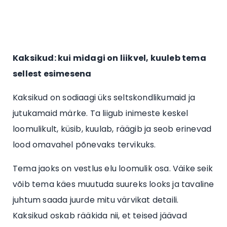
Kaksikud: kui midagi on liikvel, kuuleb tema
sellest esimesena
Kaksikud on sodiaagi üks seltskondlikumaid ja
jutukamaid märke. Ta liigub inimeste keskel
loomulikult, küsib, kuulab, räägib ja seob erinevad
lood omavahel põnevaks tervikuks.
Tema jaoks on vestlus elu loomulik osa. Väike seik
võib tema käes muutuda suureks looks ja tavaline
juhtum saada juurde mitu värvikat detaili.
Kaksikud oskab rääkida nii, et teised jäävad