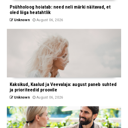
Psühholoog hoiatab: need neli märki näitavad, et
oled liiga heatahtlik
Unknown
August 06, 2026
Kaksikud, Kaalud ja Veevalaja: august paneb suhted
ja prioriteedid proovile
Unknown
August 06, 2026