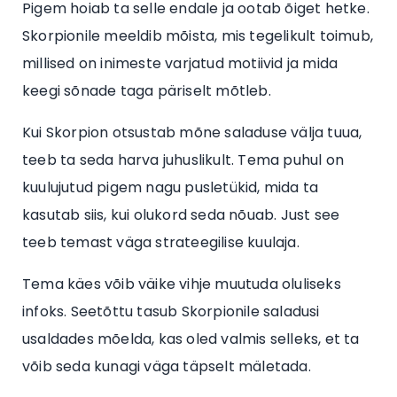
Pigem hoiab ta selle endale ja ootab õiget hetke.
Skorpionile meeldib mõista, mis tegelikult toimub,
millised on inimeste varjatud motiivid ja mida
keegi sõnade taga päriselt mõtleb.
Kui Skorpion otsustab mõne saladuse välja tuua,
teeb ta seda harva juhuslikult. Tema puhul on
kuulujutud pigem nagu pusletükid, mida ta
kasutab siis, kui olukord seda nõuab. Just see
teeb temast väga strateegilise kuulaja.
Tema käes võib väike vihje muutuda oluliseks
infoks. Seetõttu tasub Skorpionile saladusi
usaldades mõelda, kas oled valmis selleks, et ta
võib seda kunagi väga täpselt mäletada.