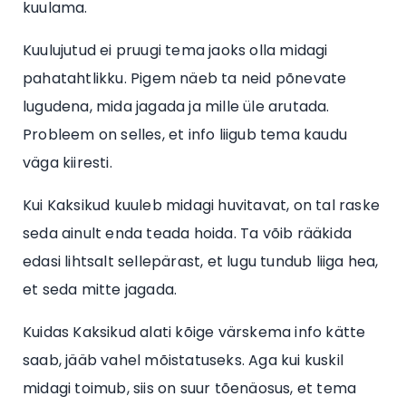
kuulama.
Kuulujutud ei pruugi tema jaoks olla midagi
pahatahtlikku. Pigem näeb ta neid põnevate
lugudena, mida jagada ja mille üle arutada.
Probleem on selles, et info liigub tema kaudu
väga kiiresti.
Kui Kaksikud kuuleb midagi huvitavat, on tal raske
seda ainult enda teada hoida. Ta võib rääkida
edasi lihtsalt sellepärast, et lugu tundub liiga hea,
et seda mitte jagada.
Kuidas Kaksikud alati kõige värskema info kätte
saab, jääb vahel mõistatuseks. Aga kui kuskil
midagi toimub, siis on suur tõenäosus, et tema