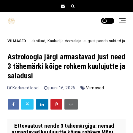
VIIMASED
Kaksikud, Kaalud ja Veevalaja: august paneb suhted ja prioriteedid pro
s
Astroloogia järgi armastavad just need
3 tähemärki kõige rohkem kuulujutte ja
saladusi
Kodused lood
juuni 16, 2026
Viimased
Ettevaatust nende 3 tähemärgiga: nemad
armastavad kuulujutte kõige rohkem Mõni