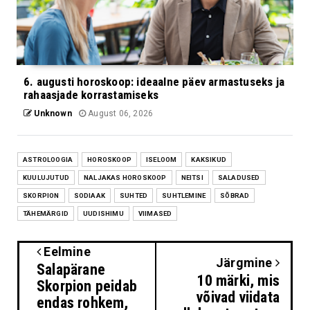
6. augusti horoskoop: ideaalne päev armastuseks ja
rahaasjade korrastamiseks
Unknown
August 06, 2026
ASTROLOOGIA
HOROSKOOP
ISELOOM
KAKSIKUD
KUULUJUTUD
NALJAKAS HOROSKOOP
NEITSI
SALADUSED
SKORPION
SODIAAK
SUHTED
SUHTLEMINE
SÕBRAD
TÄHEMÄRGID
UUDISHIMU
VIIMASED
Eelmine
Järgmine
Salapärane
10 märki, mis
Skorpion peidab
võivad viidata
endas rohkem,