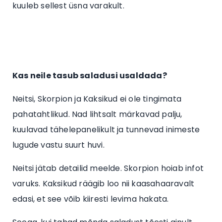
kuuleb sellest üsna varakult.
Kas neile tasub saladusi usaldada?
Neitsi, Skorpion ja Kaksikud ei ole tingimata
pahatahtlikud. Nad lihtsalt märkavad palju,
kuulavad tähelepanelikult ja tunnevad inimeste
lugude vastu suurt huvi.
Neitsi jätab detailid meelde. Skorpion hoiab infot
varuks. Kaksikud räägib loo nii kaasahaaravalt
edasi, et see võib kiiresti levima hakata.