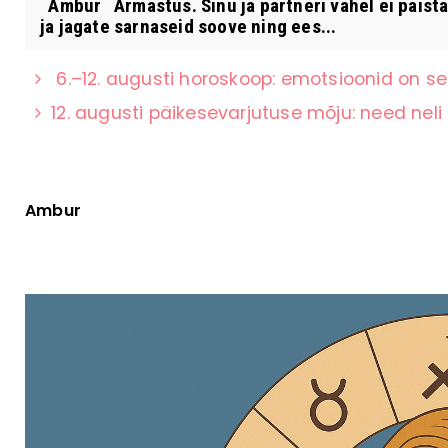
Ambur Armastus. Sinu ja partneri vahel ei paista
ja jagate sarnaseid soove ning ees...
6.–12. augusti horoskoop: emotsioonid on s
12. augusti päikesevarjutuse mõju: need ne
Ambur