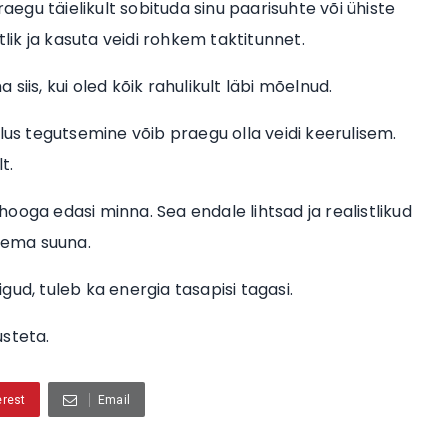
raegu täielikult sobituda sinu paarisuhte või ühiste
tlik ja kasuta veidi rohkem taktitunnet.
 siis, kui oled kõik rahulikult läbi mõelnud.
lus tegutsemine võib praegu olla veidi keerulisem.
t.
ooga edasi minna. Sea endale lihtsad ja realistlikud
gema suuna.
igud, tuleb ka energia tasapisi tagasi.
usteta.
erest
Email