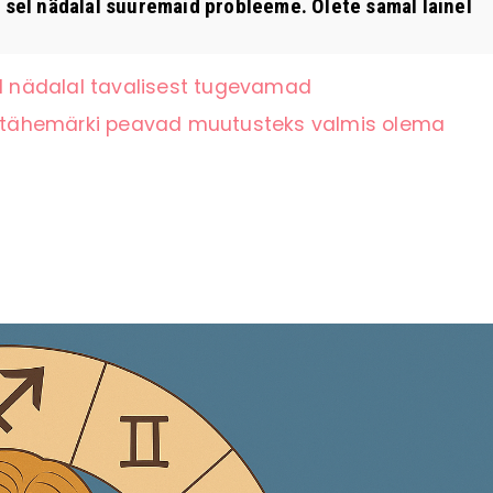
 sel nädalal suuremaid probleeme. Olete samal lainel
el nädalal tavalisest tugevamad
li tähemärki peavad muutusteks valmis olema