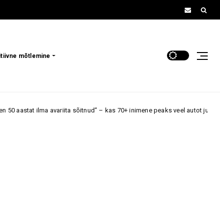
itiivne mõtlemine
ariita sõitnud” – kas 70+ inimene peaks veel autot juhtima, kui reaktsioon 