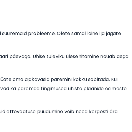
al suuremaid probleeme. Olete samal lainel ja jagate
 paari päevaga. Ühise tuleviku ülesehitamine nõuab aega
 püüate oma ajakavasid paremini kokku sobitada. Kui
kivad ka paremad tingimused ühiste plaanide esimeste
kuid ettevaatuse puudumine võib need kergesti ära