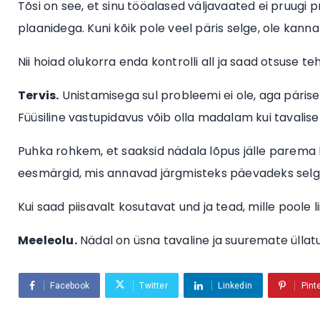
Tõsi on see, et sinu tööalased väljavaated ei pruugi p
plaanidega. Kuni kõik pole veel päris selge, ole kanna
Nii hoiad olukorra enda kontrolli all ja saad otsuse teha
Tervis.
Unistamisega sul probleemi ei ole, aga pärise
Füüsiline vastupidavus võib olla madalam kui tavalisel
Puhka rohkem, et saaksid nädala lõpus jälle parema h
eesmärgid, mis annavad järgmisteks päevadeks sel
Kui saad piisavalt kosutavat und ja tead, mille poole li
Meeleolu.
Nädal on üsna tavaline ja suuremate üllat
Facebook
Twitter
Linkedin
Pint