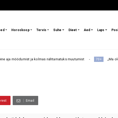
sed
Horoskoop
Tervis
Suhe
Dieet
Aed
Laps
Pos
 ja kolmas nähtamatuks muutumist
„Ma olen 50 aastat ilma av
70+
erest
Email