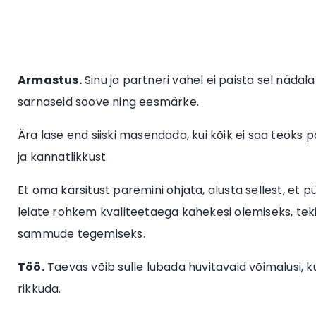
Armastus.
Sinu ja partneri vahel ei paista sel nädal
sarnaseid soove ning eesmärke.
Ära lase end siiski masendada, kui kõik ei saa teoks
ja kannatlikkust.
Et oma kärsitust paremini ohjata, alusta sellest, et
leiate rohkem kvaliteetaega kahekesi olemiseks, te
sammude tegemiseks.
Töö.
Taevas võib sulle lubada huvitavaid võimalusi, 
rikkuda.