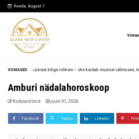
Reede, August 7
Viima
ärast kõige rohkem – üks kardab muutusi välimuses, teine aja möödumist
VIIMASED
Amburi nädalahoroskoop
Kodused lood
juuni 01, 2026
Facebook
Twitter
Linkedin
Pint