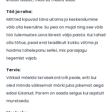
Töö ja raha:
Mõtted kipuvad täna uitama ja keskendumine
võib olla keeruline. Su pea on mujal ning see võib
töö tulemustes üsna kiiresti välja paista. Kui tahad
olla tõhus, pead end teadlikult kokku võtma ja
hoidma tähelepanu sellel, mis parasjagu
tegemist vajab.
Tervis:
Võiksid mõelda tervisekontrolli peale, eriti kui
oled mõnda väiksemat märki juba pikemat aega
edasi lükanud. Parem on saada selgus kui asjatult
muretseda.