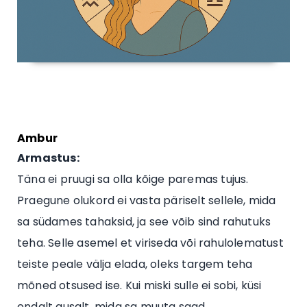
Ambur
Armastus:
Täna ei pruugi sa olla kõige paremas tujus.
Praegune olukord ei vasta päriselt sellele, mida
sa südames tahaksid, ja see võib sind rahutuks
teha. Selle asemel et viriseda või rahulolematust
teiste peale välja elada, oleks targem teha
mõned otsused ise. Kui miski sulle ei sobi, küsi
endalt ausalt, mida sa muuta saad.