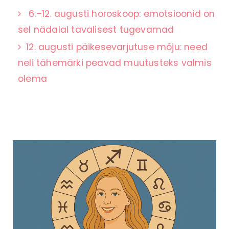
6.–12. augusti horoskoop: emotsioonid on
sel nädalal tavalisest tugevamad
12. augusti päikesevarjutuse mõju: need
neli tähemärki peavad muutusteks valmis
olema