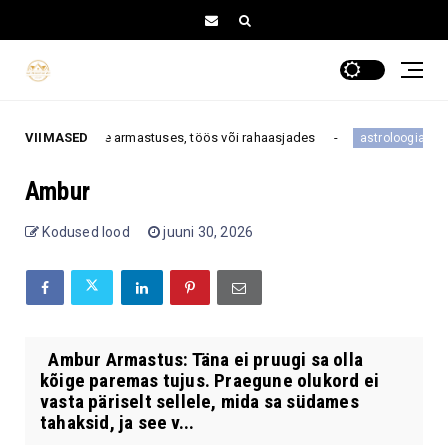
ua suure pöörde armastuses, töös või rahaasjades
VIIMASED
Need
astroloogia
Ambur
Kodused lood
juuni 30, 2026
Ambur Armastus: Täna ei pruugi sa olla
kõige paremas tujus. Praegune olukord ei
vasta päriselt sellele, mida sa südames
tahaksid, ja see v...