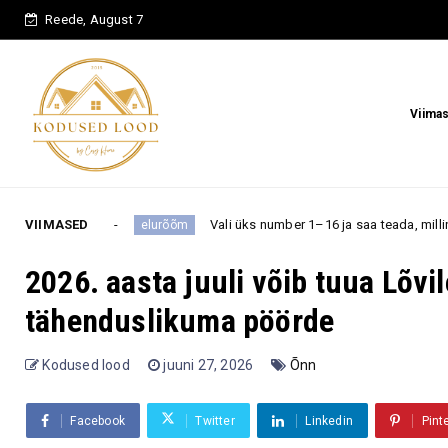
Reede, August 7
Viima
VIIMASED
Vali üks number 1–16 ja saa teada, milline üllatus võib sind l
elurõõm
2026. aasta juuli võib tuua Lõvi
tähenduslikuma pöörde
Kodused lood
juuni 27, 2026
Õnn
Facebook
Twitter
Linkedin
Pint