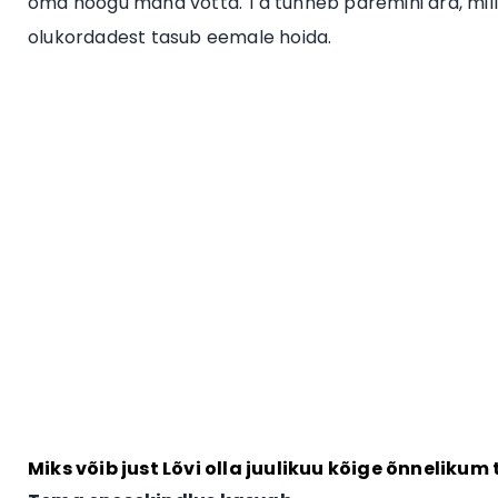
oma hoogu maha võtta. Ta tunneb paremini ära, milli
olukordadest tasub eemale hoida.
Miks võib just Lõvi olla juulikuu kõige õnneliku