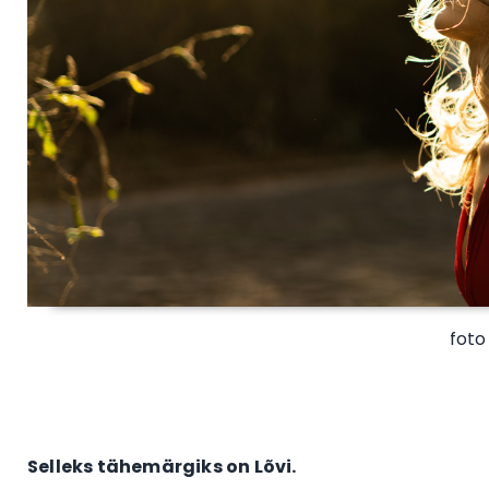
foto
Selleks tähemärgiks on Lõvi.