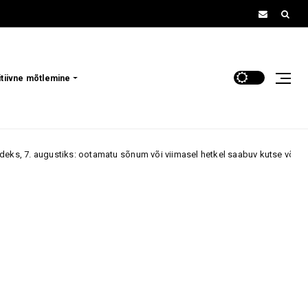
itiivne mõtlemine
otamatu sõnum või viimasel hetkel saabuv kutse võib muuta kogu päeva p