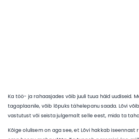
Ka töö- ja rahaasjades võib juuli tuua häid uudiseid. M
tagaplaanile, võib lõpuks tähelepanu saada. Lõvi võ
vastutust või seista julgemalt selle eest, mida ta tah
Kõige olulisem on aga see, et Lõvi hakkab iseennast 