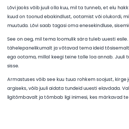
Lõvi jaoks võib juuli olla kuu, mil ta tunneb, et elu 
kuud on toonud ebakindlust, ootamist või olukordi, mis
muutuda. Lõvi saab tagasi oma enesekindluse, sisemise
See on aeg, mil tema loomulik sära tuleb uuesti esi
tähelepanelikumalt ja võtavad tema ideid tõsisemalt.
ega ootama, millal keegi teine talle loa annab. Juuli 
sisse.
Armastuses võib see kuu tuua rohkem soojust, kirge ja
argiseks, võib juuli aidata tundeid uuesti elavdada. Val
ligitõmbavalt ja tõmbab ligi inimesi, kes märkavad t