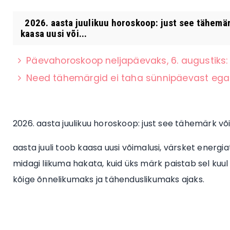
2026. aasta juulikuu horoskoop: just see tähemär
kaasa uusi või...
Päevahoroskoop neljapäevaks, 6. augustiks:
Need tähemärgid ei taha sünnipäevast ega
2026. aasta juulikuu horoskoop: just see tähemärk võ
aasta juuli toob kaasa uusi võimalusi, värsket energi
midagi liikuma hakata, kuid üks märk paistab sel kuul 
kõige õnnelikumaks ja tähenduslikumaks ajaks.