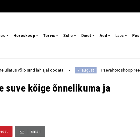
sed
Horoskoop
Tervis
Suhe
Dieet
Aed
Laps
Pos
ähiajal oodata
Päevahoroskoop reedeks, 7. augustiks: o
7. august
le suve kõige õnnelikuma ja
erest
Email