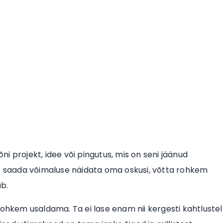
õni projekt, idee või pingutus, mis on seni jäänud
ib saada võimaluse näidata oma oskusi, võtta rohkem
ab.
rohkem usaldama. Ta ei lase enam nii kergesti kahtlustel