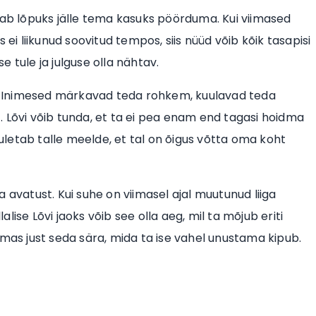
hakkab lõpuks jälle tema kasuks pöörduma. Kui viimased
 ei liikunud soovitud tempos, siis nüüd võib kõik tasapisi
 tule ja julguse olla nähtav.
le. Inimesed märkavad teda rohkem, kuulavad teda
 Lõvi võib tunda, et ta ei pea enam end tagasi hoidma
tuletab talle meelde, et tal on õigus võtta oma koht
 avatust. Kui suhe on viimasel ajal muutunud liiga
lalise Lõvi jaoks võib see olla aeg, mil ta mõjub eriti
emas just seda sära, mida ta ise vahel unustama kipub.