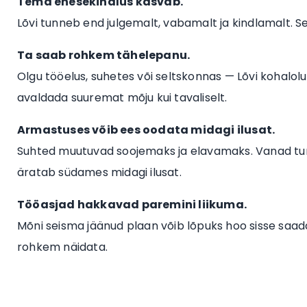
Tema enesekindlus kasvab.
Lõvi tunneb end julgemalt, vabamalt ja kindlamalt. 
Ta saab rohkem tähelepanu.
Olgu tööelus, suhetes või seltskonnas — Lõvi kohalo
avaldada suuremat mõju kui tavaliselt.
Armastuses võib ees oodata midagi ilusat.
Suhted muutuvad soojemaks ja elavamaks. Vanad tunded
äratab südames midagi ilusat.
Tööasjad hakkavad paremini liikuma.
Mõni seisma jäänud plaan võib lõpuks hoo sisse saada
rohkem näidata.