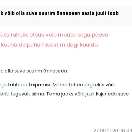
k võib olla suve suurim õnneseen aasta juuli toob
 üks rahulik otsus võib muuta kogu päeva
 küünalde puhumisest midagi kuulda
ib olla suve suurim õnneseen
at ja tähtsaid taipamisi. Mitme tähemärgi elus võib
eriti tugevalt silma. Tema jaoks võib juuli kujuneda suve
27.06.2026, 16:49