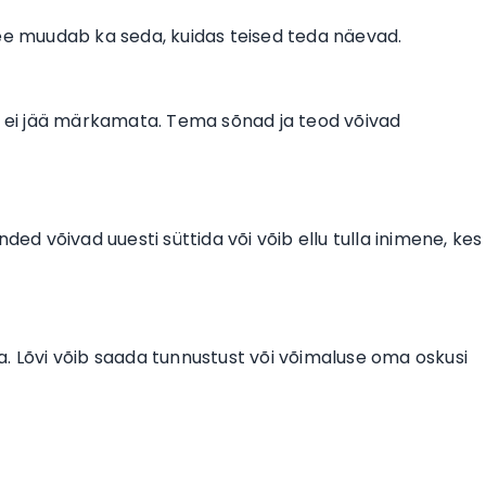
See muudab ka seda, kuidas teised teda näevad.
lu ei jää märkamata. Tema sõnad ja teod võivad
 võivad uuesti süttida või võib ellu tulla inimene, kes
. Lõvi võib saada tunnustust või võimaluse oma oskusi