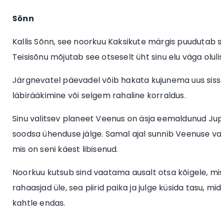
Sõnn
Kallis Sõnn, see noorkuu Kaksikute märgis puudutab si
Teisisõnu mõjutab see otseselt üht sinu elu väga olul
Järgnevatel päevadel võib hakata kujunema uus siss
läbirääkimine või selgem rahaline korraldus.
Sinu valitsev planeet Veenus on äsja eemaldunud Jupi
soodsa ühenduse jälge. Samal ajal sunnib Veenuse vast
mis on seni käest libisenud.
Noorkuu kutsub sind vaatama ausalt otsa kõigele, mis
rahaasjad üle, sea piirid paika ja julge küsida tasu, m
kahtle endas.