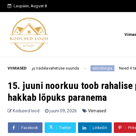
Laupäev, August 8
Viima
ädalavahetuse suunda
VIIMASED
Need 4 tähemärki on kõige kang
astroloogia
15. juuni noorkuu toob rahalise
hakkab lõpuks paranema
Kodused lood
juuni 09, 2026
Viimased
Facebook
Twitter
Linkedin
Pint