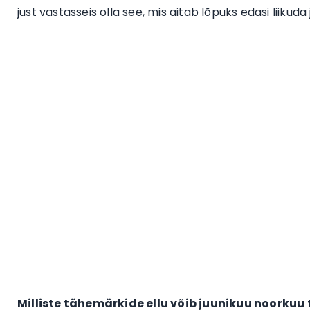
just vastasseis olla see, mis aitab lõpuks edasi liikuda 
Milliste tähemärkide ellu võib juunikuu noorkuu