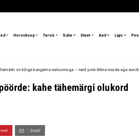
sed
Horoskoop
Tervis
Suhe
Dieet
Aed
Laps
Pos
ema iseloomuga – neid pole lihtne murda ega sundida tegema midagi, mida
 pöörde: kahe tähemärgi olukord
erest
Email