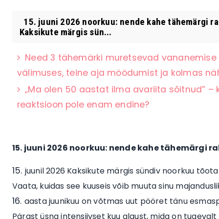
15. juuni 2026 noorkuu: nende kahe tähemärgi ra
Kaksikute märgis sün...
Need 3 tähemärki muretsevad vananemise p
välimuses, teine aja möödumist ja kolmas 
„Ma olen 50 aastat ilma avariita sõitnud” – 
reaktsioon pole enam endine?
15. juuni 2026 noorkuu: nende kahe tähemärgi
juunil 2026 Kaksikute märgis sündiv noorkuu tõot
Vaata, kuidas see kuuseis võib muuta sinu majandusli
aasta juunikuu on võtmas uut pööret tänu esmaspäe
Pärast üsna intensiivset kuu algust, mida on tugeva