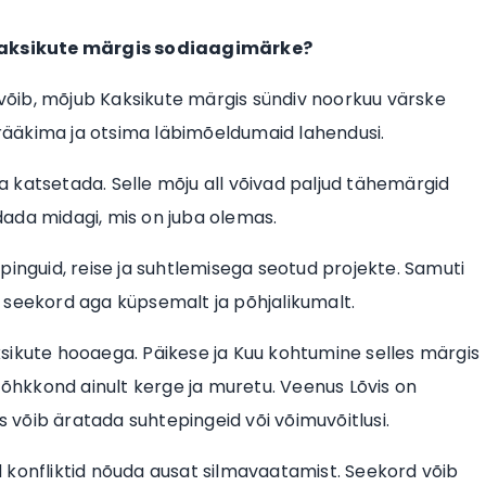
Kaksikute märgis sodiaagimärke?
a võib, mõjub Kaksikute märgis sündiv noorkuu värske
ääkima ja otsima läbimõeldumaid lahendusi.
 katsetada. Selle mõju all võivad paljud tähemärgid
ada midagi, mis on juba olemas.
 õpinguid, reise ja suhtlemisega seotud projekte. Samuti
 seekord aga küpsemalt ja põhjalikumalt.
sikute hooaega. Päikese ja Kuu kohtumine selles märgis
e õhkkond ainult kerge ja muretu. Veenus Lõvis on
s võib äratada suhtepingeid või võimuvõitlusi.
 konfliktid nõuda ausat silmavaatamist. Seekord võib