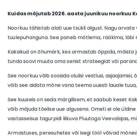
Kuidas mõjutab 2026. aasta juunikuu noorkuu 
Noorkuu tähistab alati uue tsükli algust. Nagu arvat
tuulepuhanguna. See paneb mõtlema, rääkima, läbi r
Kaksikud on õhumärk, kes armastab õppida, mõista ja
tunda soovi muuta oma senist strateegiat või parand
See noorkuu võib soosida olulisi vestlusi, asjaajamisi,
võib see aidata mõne vana teema uuesti lauale tuua,
See kuuseis on seda märgilisem, et saabub keset Kak
võib mõjuda tõelise uue algusena. Ometi ei ole üldin
vastasseisus tagurpidi liikuva Pluutoga Veevalajas, mi
Armastuses, peresuhetes või isegi tööl võivad mõned