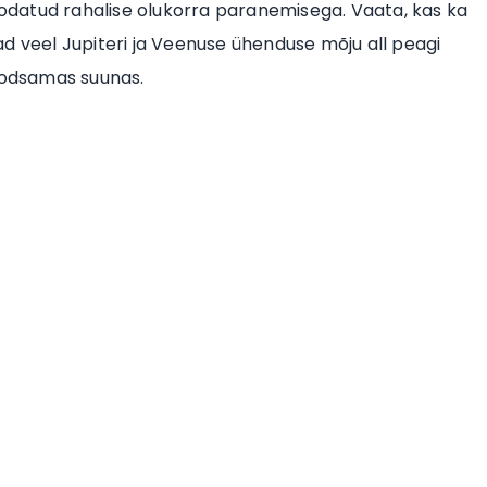
datud rahalise olukorra paranemisega. Vaata, kas ka
d veel Jupiteri ja Veenuse ühenduse mõju all peagi
soodsamas suunas.