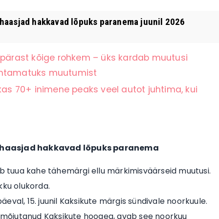
haasjad hakkavad lõpuks paranema juunil 2026
ärast kõige rohkem – üks kardab muutusi
nähtamatuks muutumist
kas 70+ inimene peaks veel autot juhtima, kui
 rahaasjad hakkavad lõpuks paranema
ab tuua kahe tähemärgi ellu märkimisväärseid muutusi.
kku olukorda.
val, 15. juunil Kaksikute märgis sündivale noorkuule.
lt mõjutanud Kaksikute hooaeg, avab see noorkuu