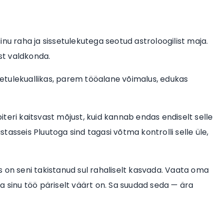
nu raha ja sissetulekutega seotud astroloogilist maja.
ist valdkonda.
etulekuallikas, parem tööalane võimalus, edukas
teri kaitsvast mõjust, kuid kannab endas endiselt selle
asseis Pluutoga sind tagasi võtma kontrolli selle üle,
 on seni takistanud sul rahaliselt kasvada. Vaata oma
ida sinu töö päriselt väärt on. Sa suudad seda — ära