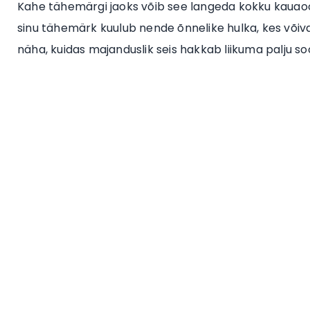
Kahe tähemärgi jaoks võib see langeda kokku kauaoo
sinu tähemärk kuulub nende õnnelike hulka, kes võiva
näha, kuidas majanduslik seis hakkab liikuma palju 