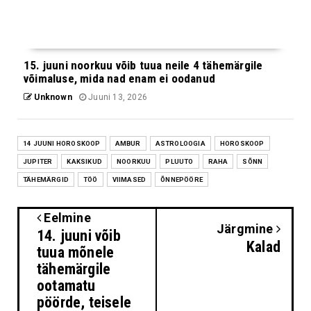
15. juuni noorkuu võib tuua neile 4 tähemärgile
võimaluse, mida nad enam ei oodanud
Unknown
Juuni 13, 2026
14 JUUNI HOROSKOOP
AMBUR
ASTROLOOGIA
HOROSKOOP
JUPITER
KAKSIKUD
NOORKUU
PLUUTO
RAHA
SÕNN
TÄHEMÄRGID
TÖÖ
VIIMASED
ÕNNEPÖÖRE
Eelmine
Järgmine
14. juuni võib
Kalad
tuua mõnele
tähemärgile
ootamatu
pöörde, teisele