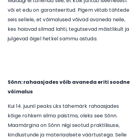
Muidugi ei tähenda see, et kõik juhtub iseenesest
või et edu on garanteeritud. Pigem viitab tähtede
seis sellele, et võimalused võivad avaneda neile,
kes hoiavad silmad lahti, tegutsevad mõistlikult ja
julgevad õigel hetkel sammu astuda.
Sõnn: rahaasjades võib avaneda eriti soodne
võimalus
Kui 14. juunil peaks üks tähemärk rahaasjades
kõige rohkem silma paistma, oleks see Sõnn.
Maamärgina on Sõnn niigi seotud praktilisuse,
kindlustunde ja materiaalsete väärtustega. Selle