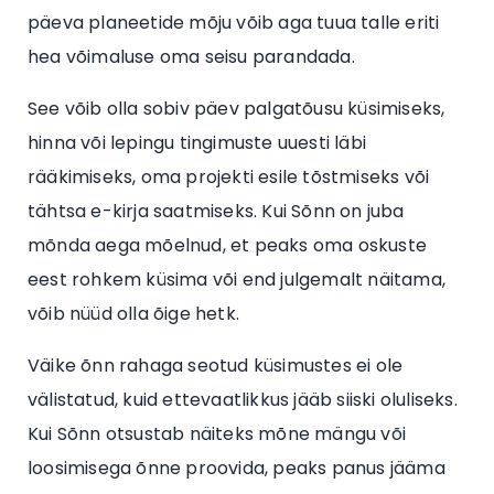
päeva planeetide mõju võib aga tuua talle eriti
hea võimaluse oma seisu parandada.
See võib olla sobiv päev palgatõusu küsimiseks,
hinna või lepingu tingimuste uuesti läbi
rääkimiseks, oma projekti esile tõstmiseks või
tähtsa e-kirja saatmiseks. Kui Sõnn on juba
mõnda aega mõelnud, et peaks oma oskuste
eest rohkem küsima või end julgemalt näitama,
võib nüüd olla õige hetk.
Väike õnn rahaga seotud küsimustes ei ole
välistatud, kuid ettevaatlikkus jääb siiski oluliseks.
Kui Sõnn otsustab näiteks mõne mängu või
loosimisega õnne proovida, peaks panus jääma