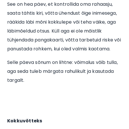
See on hea päev, et kontrollida oma rahaasju,
saata tähtis kiri, võtta ühendust õige inimesega,
rääkida läbi mõni kokkulepe või teha väike, aga
läbimõeldud otsus. Küll aga ei ole mõistlik
tühjendada pangakaarti, võtta tarbetuid riske või
panustada rohkem, kui oled valmis kaotama.
Selle päeva sõnum on lihtne: võimalus võib tulla,
aga seda tuleb märgata rahulikult ja kasutada
targalt.
Kokkuvõtteks