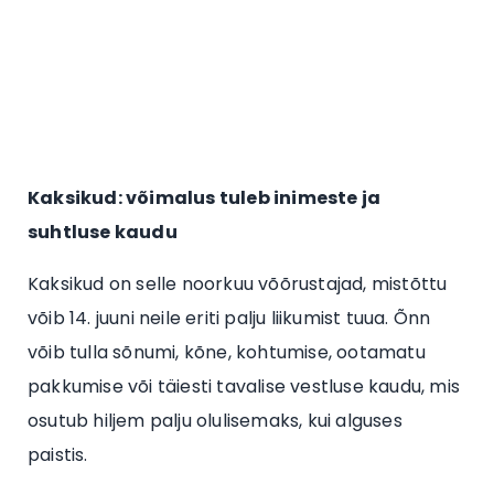
Kaksikud: võimalus tuleb inimeste ja
suhtluse kaudu
Kaksikud on selle noorkuu võõrustajad, mistõttu
võib 14. juuni neile eriti palju liikumist tuua. Õnn
võib tulla sõnumi, kõne, kohtumise, ootamatu
pakkumise või täiesti tavalise vestluse kaudu, mis
osutub hiljem palju olulisemaks, kui alguses
paistis.