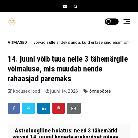
emärki võivad sulle andeks anda, kuid ei lase sind enam oma ellu tagasi
VIIMASED
14. juuni võib tuua neile 3 tähemärgile
võimaluse, mis muudab nende
rahaasjad paremaks
Kodused lood
juuni 14, 2026
õnnepööre
Astroloogiline hoiatus: need 3 tähemärki
võivad 14. juunil kogeda erakordset päeva