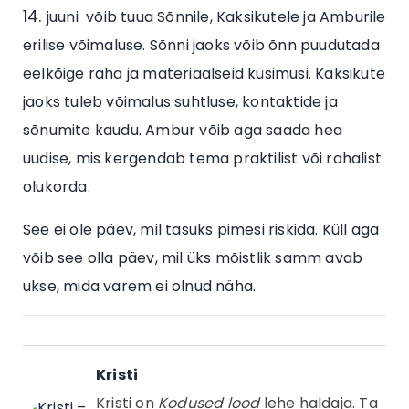
juuni võib tuua Sõnnile, Kaksikutele ja Amburile
erilise võimaluse. Sõnni jaoks võib õnn puudutada
eelkõige raha ja materiaalseid küsimusi. Kaksikute
jaoks tuleb võimalus suhtluse, kontaktide ja
sõnumite kaudu. Ambur võib aga saada hea
uudise, mis kergendab tema praktilist või rahalist
olukorda.
See ei ole päev, mil tasuks pimesi riskida. Küll aga
võib see olla päev, mil üks mõistlik samm avab
ukse, mida varem ei olnud näha.
Kristi
Kristi on
Kodused lood
lehe haldaja. Ta