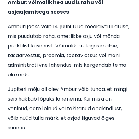
Ambur: võimalik hea uudis raha või
asjaajamisega seoses
Amburi jaoks võib 14. juuni tuua meeldiva üllatuse,
mis puudutab raha, ametlikke asju või mõnda
praktilist küsimust. Võimalik on tagasimakse,
tasaarvestus, preemia, toetav otsus või mõni
administratiivne lahendus, mis kergendab tema
olukorda.
Jupiteri mõju all olev Ambur võib tunda, et mingi
seis hakkab lõpuks lahenema. Kui miski on
veninud, ootel olnud või tekitanud ebakindlust,
võib nüüd tulla märk, et asjad liiguvad õiges
suunas.