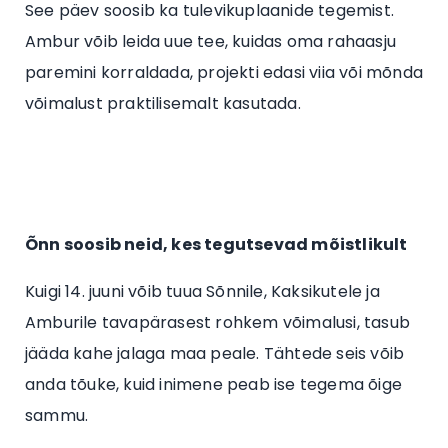
See päev soosib ka tulevikuplaanide tegemist.
Ambur võib leida uue tee, kuidas oma rahaasju
paremini korraldada, projekti edasi viia või mõnda
võimalust praktilisemalt kasutada.
Õnn soosib neid, kes tegutsevad mõistlikult
Kuigi 14. juuni võib tuua Sõnnile, Kaksikutele ja
Amburile tavapärasest rohkem võimalusi, tasub
jääda kahe jalaga maa peale. Tähtede seis võib
anda tõuke, kuid inimene peab ise tegema õige
sammu.