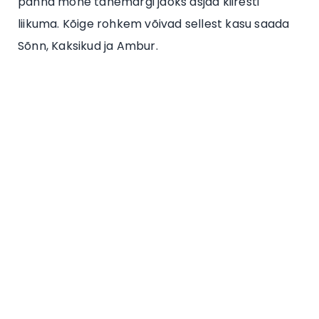
panna mõne tähemärgi jaoks asjad kiiresti
liikuma. Kõige rohkem võivad sellest kasu saada
Sõnn, Kaksikud ja Ambur.