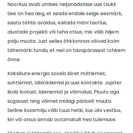
Noorkuu avab umbes neljanädalase uue tsükli.
See on hea aeg, et seada endale selge eesmärk,
saata tähtis avaldus, esitada mõni taotlus,
alustada projekti või teha otsus, mis võib hiljem
palju muuta. Just selles õhkkonnas võivad kolm
tähemärki tunda, et neil on tavapärasest rohkem
õnne.
Kaksikute energia soosib kiiret mõtlemist,
suhtlemist, läbirääkimisi ja uusi kontakte. Jupiter
lisab lootust, laienemist ja võimalusi, Pluuto aga
sügavust ning võimet midagi päriselt muuta.
Selline koosmõju võib tuua hetki, kus üks vestlus,
kiri või otsus annab ootamatult hea tulemuse.