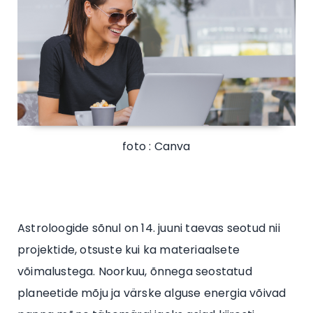
foto : Canva
Astroloogide sõnul on 14. juuni taevas seotud nii
projektide, otsuste kui ka materiaalsete
võimalustega. Noorkuu, õnnega seostatud
planeetide mõju ja värske alguse energia võivad