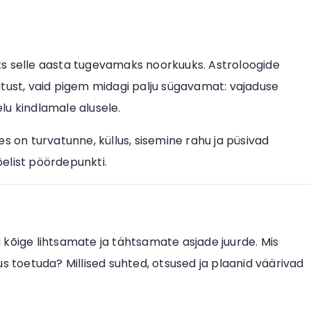
s selle aasta tugevamaks noorkuuks. Astroloogide
utust, vaid pigem midagi palju sügavamat: vajaduse
lu kindlamale alusele.
s on turvatunne, küllus, sisemine rahu ja püsivad
elist pöördepunkti.
kõige lihtsamate ja tähtsamate asjade juurde. Mis
s toetuda? Millised suhted, otsused ja plaanid väärivad