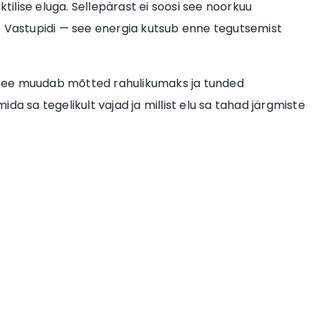
ktilise eluga. Sellepärast ei soosi see noorkuu
. Vastupidi — see energia kutsub enne tegutsemist
ng see muudab mõtted rahulikumaks ja tunded
da sa tegelikult vajad ja millist elu sa tahad järgmiste