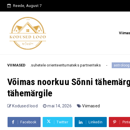
Reede, August 7
Viima
etele orienteeritumateks partneriteks
VIIMASED
Need 3 tähemärk
astroloogia
Võimas noorkuu Sõnni tähemärgis
tähemärgile
Kodused lood
mai 14, 2026
Viimased
Facebook
Twitter
Linkedin
Pint