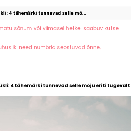
li: 4 tähemärki tunnevad selle mõ...
matu sõnum või viimasel hetkel saabuv kutse
juhuslik: need numbrid seostuvad õnne,
kli: 4 tähemärki tunnevad selle mõju eriti tugevalt