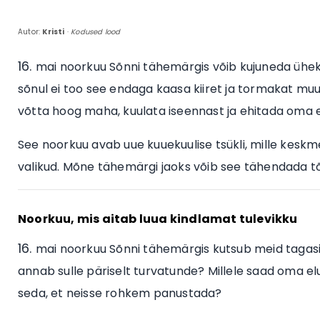
Autor:
Kristi
·
Kodused lood
mai noorkuu Sõnni tähemärgis võib kujuneda ühek
sõnul ei too see endaga kaasa kiiret ja tormakat mu
võtta hoog maha, kuulata iseennast ja ehitada oma e
See noorkuu avab uue kuuekuulise tsükli, mille keskme
valikud. Mõne tähemärgi jaoks võib see tähendada tõ
Noorkuu, mis aitab luua kindlamat tulevikku
mai noorkuu Sõnni tähemärgis kutsub meid tagasi 
annab sulle päriselt turvatunde? Millele saad oma elu
seda, et neisse rohkem panustada?