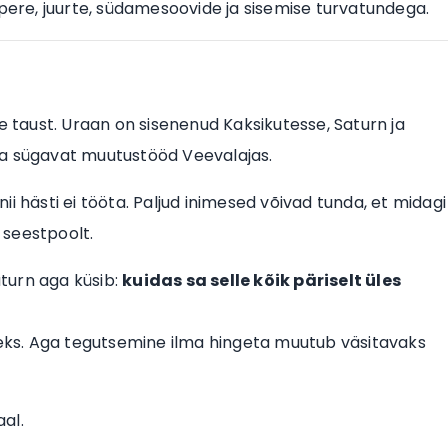
 pere, juurte, südamesoovide ja sisemise turvatundega.
e taust. Uraan on sisenenud Kaksikutesse, Saturn ja
ma sügavat muutustööd Veevalajas.
i hästi ei tööta. Paljud inimesed võivad tunda, et midagi
 seestpoolt.
aturn aga küsib:
kuidas sa selle kõik päriselt üles
tteks. Aga tegutsemine ilma hingeta muutub väsitavaks
al.