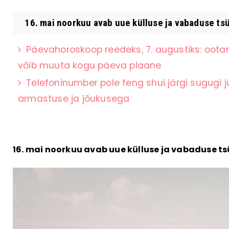
16. mai noorkuu avab uue külluse ja vabaduse tsük
Päevahoroskoop reedeks, 7. augustiks: oota
võib muuta kogu päeva plaane
Telefoninumber pole feng shui järgi sugugi 
armastuse ja jõukusega
16. mai noorkuu avab uue külluse ja vabaduse tsü