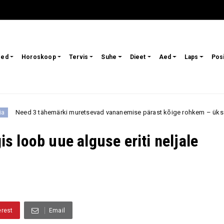
sed
Horoskoop
Tervis
Suhe
Dieet
Aed
Laps
Pos
i muretsevad vananemise pärast kõige rohkem – üks kardab muutusi välim
 loob uue alguse eriti neljale
erest
Email