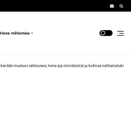
itiivne mõtlemine
uses, teine aja möödumist ja kolmas nähtamatuks muutumist
70+