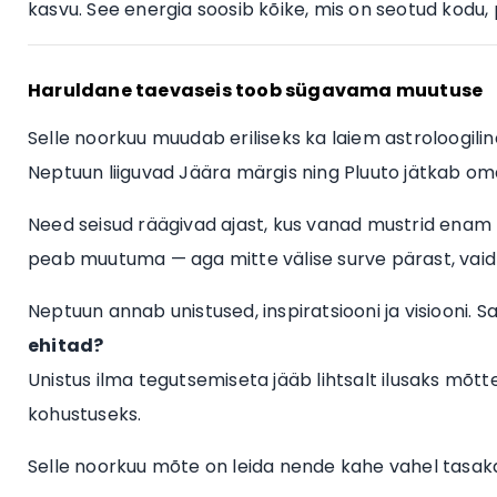
kasvu. See energia soosib kõike, mis on seotud kodu,
Haruldane taevaseis toob sügavama muutuse
Selle noorkuu muudab eriliseks ka laiem astroloogilin
Neptuun liiguvad Jäära märgis ning Pluuto jätkab o
Need seisud räägivad ajast, kus vanad mustrid enam ni
peab muutuma — aga mitte välise surve pärast, vaid
Neptuun annab unistused, inspiratsiooni ja visiooni. S
ehitad?
Unistus ilma tegutsemiseta jääb lihtsalt ilusaks mõ
kohustuseks.
Selle noorkuu mõte on leida nende kahe vahel tasaka