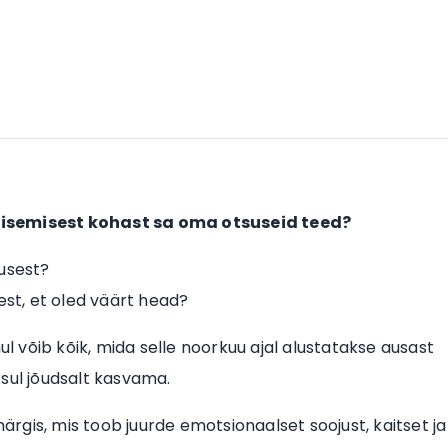
 sisemisest kohast sa oma otsuseid teed?
lusest?
est, et oled väärt head?
ul võib kõik, mida selle noorkuu ajal alustatakse ausast
sul jõudsalt kasvama.
gis, mis toob juurde emotsionaalset soojust, kaitset ja