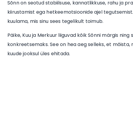
Sõnn on seotud stabiilsuse, kannatlikkuse, rahu ja pra
kiirustamist ega hetkeemotsioonide ajel tegutsemist
kuulama, mis sinu sees tegelikult toimub.
Päike, Kuu ja Merkuur liiguvad kõik Sõnni märgis ni
konkreetsemaks. See on hea aeg selleks, et mõista, mi
kuude jooksul üles ehitada.