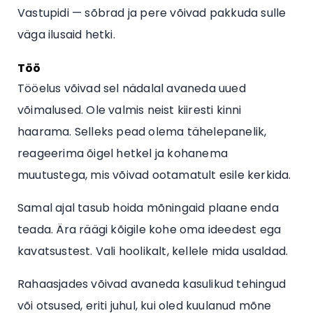
Vastupidi — sõbrad ja pere võivad pakkuda sulle
väga ilusaid hetki.
Töö
Tööelus võivad sel nädalal avaneda uued
võimalused. Ole valmis neist kiiresti kinni
haarama. Selleks pead olema tähelepanelik,
reageerima õigel hetkel ja kohanema
muutustega, mis võivad ootamatult esile kerkida.
Samal ajal tasub hoida mõningaid plaane enda
teada. Ära räägi kõigile kohe oma ideedest ega
kavatsustest. Vali hoolikalt, kellele mida usaldad.
Rahaasjades võivad avaneda kasulikud tehingud
või otsused, eriti juhul, kui oled kuulanud mõne