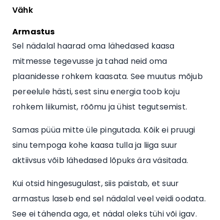
Vähk
Armastus
Sel nädalal haarad oma lähedased kaasa
mitmesse tegevusse ja tahad neid oma
plaanidesse rohkem kaasata. See muutus mõjub
pereelule hästi, sest sinu energia toob koju
rohkem liikumist, rõõmu ja ühist tegutsemist.
Samas püüa mitte üle pingutada. Kõik ei pruugi
sinu tempoga kohe kaasa tulla ja liiga suur
aktiivsus võib lähedased lõpuks ära väsitada.
Kui otsid hingesugulast, siis paistab, et suur
armastus laseb end sel nädalal veel veidi oodata.
See ei tähenda aga, et nädal oleks tühi või igav.