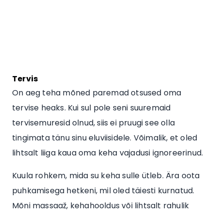
Tervis
On aeg teha mõned paremad otsused oma
tervise heaks. Kui sul pole seni suuremaid
tervisemuresid olnud, siis ei pruugi see olla
tingimata tänu sinu eluviisidele. Võimalik, et oled
lihtsalt liiga kaua oma keha vajadusi ignoreerinud.
Kuula rohkem, mida su keha sulle ütleb. Ära oota
puhkamisega hetkeni, mil oled täiesti kurnatud.
Mõni massaaž, kehahooldus või lihtsalt rahulik