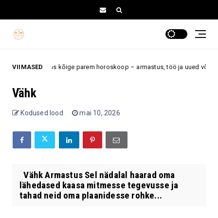
il on augustis kõige parem horoskoop – armastus, töö ja uued võimalused 
VIIMASED
Vähk
Kodused lood
mai 10, 2026
Vähk Armastus Sel nädalal haarad oma
lähedased kaasa mitmesse tegevusse ja
tahad neid oma plaanidesse rohke...