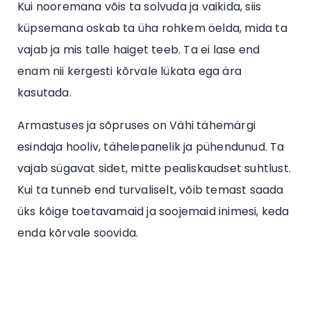
Kui nooremana võis ta solvuda ja vaikida, siis
küpsemana oskab ta üha rohkem öelda, mida ta
vajab ja mis talle haiget teeb. Ta ei lase end
enam nii kergesti kõrvale lükata ega ära
kasutada.
Armastuses ja sõpruses on Vähi tähemärgi
esindaja hooliv, tähelepanelik ja pühendunud. Ta
vajab sügavat sidet, mitte pealiskaudset suhtlust.
Kui ta tunneb end turvaliselt, võib temast saada
üks kõige toetavamaid ja soojemaid inimesi, keda
enda kõrvale soovida.