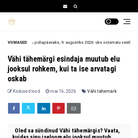
pühapäevaks, 9. augustiks 2026: üks ootamatu vestlus või sõnum võib muut
VIIMASED
Vähi tähemärgi esindaja muutub elu
jooksul rohkem, kui ta ise arvatagi
oskab
Kodused lood
mai 16, 2026
Vähi tähemärk
Oled sa sündinud Vähi tähemärgis? Vaata,
kuidas sinu iseloom elu jooksul muutub ...