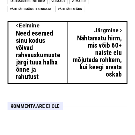
TÄHEMÄRKIDE ISELOOM
VEEMÄRK
VIIMASED
VÄHI TÄHEMÄRGI ESINDAJA
VÄHI TÄHEMÄRK
Eelmine
Järgmine
Need esemed
Nähtamatu hirm,
sinu kodus
mis võib 60+
võivad
naiste elu
rahvauskumuste
mõjutada rohkem,
järgi tuua halba
kui keegi arvata
õnne ja
oskab
rahutust
KOMMENTAARE EI OLE