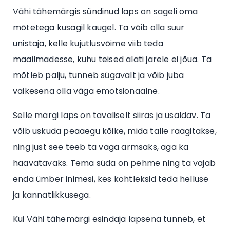
Vähi tähemärgis sündinud laps on sageli oma
mõtetega kusagil kaugel. Ta võib olla suur
unistaja, kelle kujutlusvõime viib teda
maailmadesse, kuhu teised alati järele ei jõua. Ta
mõtleb palju, tunneb sügavalt ja võib juba
väikesena olla väga emotsionaalne.
Selle märgi laps on tavaliselt siiras ja usaldav. Ta
võib uskuda peaaegu kõike, mida talle räägitakse,
ning just see teeb ta väga armsaks, aga ka
haavatavaks. Tema süda on pehme ning ta vajab
enda ümber inimesi, kes kohtleksid teda helluse
ja kannatlikkusega.
Kui Vähi tähemärgi esindaja lapsena tunneb, et