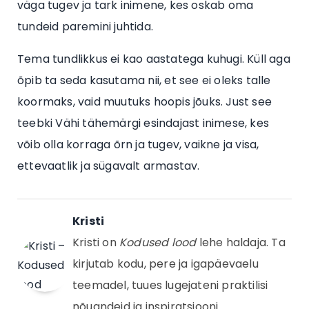
väga tugev ja tark inimene, kes oskab oma
tundeid paremini juhtida.
Tema tundlikkus ei kao aastatega kuhugi. Küll aga
õpib ta seda kasutama nii, et see ei oleks talle
koormaks, vaid muutuks hoopis jõuks. Just see
teebki Vähi tähemärgi esindajast inimese, kes
võib olla korraga õrn ja tugev, vaikne ja visa,
ettevaatlik ja sügavalt armastav.
Kristi
Kristi on
Kodused lood
lehe haldaja. Ta
kirjutab kodu, pere ja igapäevaelu
teemadel, tuues lugejateni praktilisi
nõuandeid ja inspiratsiooni.