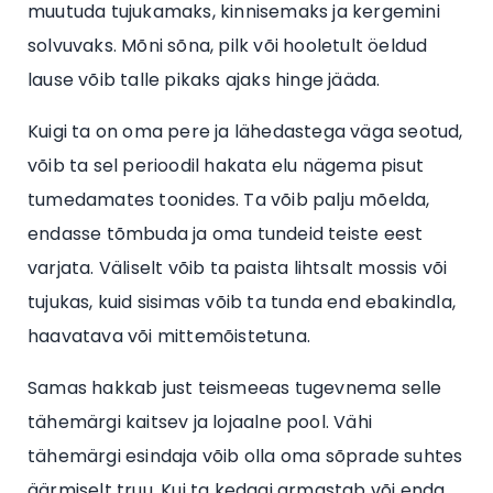
muutuda tujukamaks, kinnisemaks ja kergemini
solvuvaks. Mõni sõna, pilk või hooletult öeldud
lause võib talle pikaks ajaks hinge jääda.
Kuigi ta on oma pere ja lähedastega väga seotud,
võib ta sel perioodil hakata elu nägema pisut
tumedamates toonides. Ta võib palju mõelda,
endasse tõmbuda ja oma tundeid teiste eest
varjata. Väliselt võib ta paista lihtsalt mossis või
tujukas, kuid sisimas võib ta tunda end ebakindla,
haavatava või mittemõistetuna.
Samas hakkab just teismeeas tugevnema selle
tähemärgi kaitsev ja lojaalne pool. Vähi
tähemärgi esindaja võib olla oma sõprade suhtes
äärmiselt truu. Kui ta kedagi armastab või enda