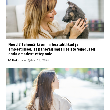
Need 3 tähemärki on nii heatahtlikud ja
empaatilised, et panevad sageli teiste vajadused
enda omadest ettepoole
Unknown
Mai 18, 2026