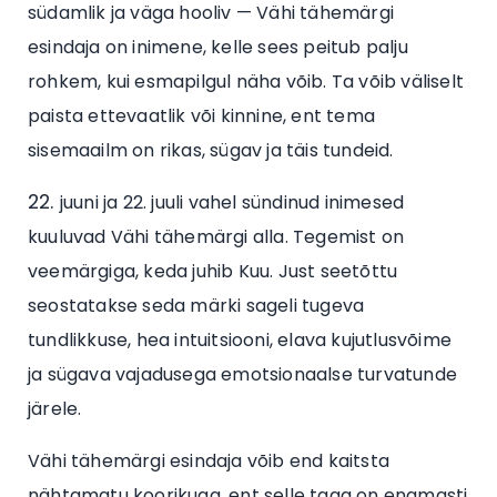
südamlik ja väga hooliv — Vähi tähemärgi
esindaja on inimene, kelle sees peitub palju
rohkem, kui esmapilgul näha võib. Ta võib väliselt
paista ettevaatlik või kinnine, ent tema
sisemaailm on rikas, sügav ja täis tundeid.
juuni ja 22. juuli vahel sündinud inimesed
kuuluvad Vähi tähemärgi alla. Tegemist on
veemärgiga, keda juhib Kuu. Just seetõttu
seostatakse seda märki sageli tugeva
tundlikkuse, hea intuitsiooni, elava kujutlusvõime
ja sügava vajadusega emotsionaalse turvatunde
järele.
Vähi tähemärgi esindaja võib end kaitsta
nähtamatu koorikuga, ent selle taga on enamasti