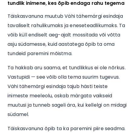
tundlik inimene, kes õpib endaga rahu tegema
Täiskasvanuna muutub Vähi tähemärgi esindaja
tavaliselt rahulikumaks ja eneseteadlikumaks. Ta
võib küll endiselt aeg-ajalt mossitada või võtta
asju südamesse, kuid aastatega õpib ta oma
tundeid paremini mõistma.
Ta hakkab aru saama, et tundlikkus ei ole nõrkus.
Vastupidi — see võib olla tema suurim tugevus.
Vähi tähemärgi esindaja tajub hästi teiste
inimeste meeleolu, oskab märgata vaikseid
muutusi ja tunneb sageli ära, kui kellelgi on midagi
südamel.
Täiskasvanuna õpib ta ka paremini piire seadma.