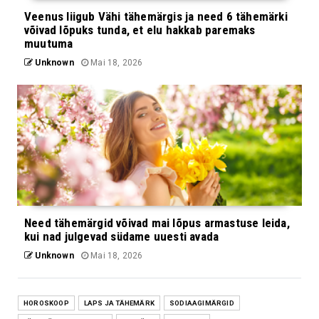
Veenus liigub Vähi tähemärgis ja need 6 tähemärki
võivad lõpuks tunda, et elu hakkab paremaks
muutuma
Unknown
Mai 18, 2026
Need tähemärgid võivad mai lõpus armastuse leida,
kui nad julgevad südame uuesti avada
Unknown
Mai 18, 2026
HOROSKOOP
LAPS JA TÄHEMÄRK
SODIAAGIMÄRGID