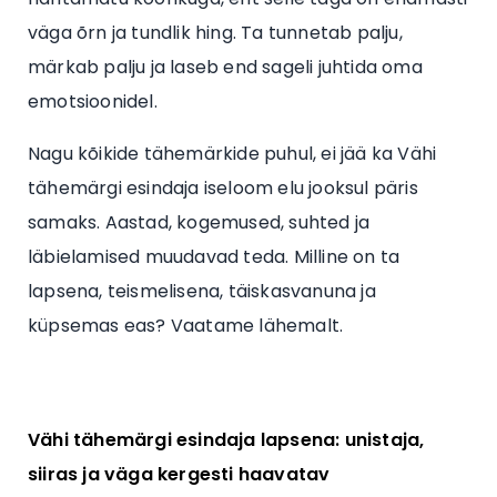
väga õrn ja tundlik hing. Ta tunnetab palju,
märkab palju ja laseb end sageli juhtida oma
emotsioonidel.
Nagu kõikide tähemärkide puhul, ei jää ka Vähi
tähemärgi esindaja iseloom elu jooksul päris
samaks. Aastad, kogemused, suhted ja
läbielamised muudavad teda. Milline on ta
lapsena, teismelisena, täiskasvanuna ja
küpsemas eas? Vaatame lähemalt.
Vähi tähemärgi esindaja lapsena: unistaja,
siiras ja väga kergesti haavatav