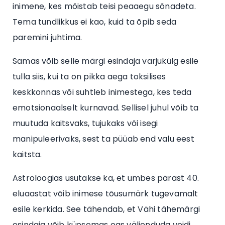
inimene, kes mõistab teisi peaaegu sõnadeta.
Tema tundlikkus ei kao, kuid ta õpib seda
paremini juhtima.
Samas võib selle märgi esindaja varjukülg esile
tulla siis, kui ta on pikka aega toksilises
keskkonnas või suhtleb inimestega, kes teda
emotsionaalselt kurnavad. Sellisel juhul võib ta
muutuda kaitsvaks, tujukaks või isegi
manipuleerivaks, sest ta püüab end valu eest
kaitsta.
Astroloogias usutakse ka, et umbes pärast 40.
eluaastat võib inimese tõusumärk tugevamalt
esile kerkida. See tähendab, et Vähi tähemärgi
esindaja võib küpsemas eas väljenduda veidi