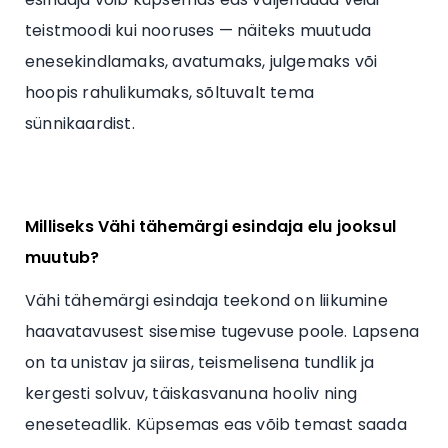
teistmoodi kui nooruses — näiteks muutuda
enesekindlamaks, avatumaks, julgemaks või
hoopis rahulikumaks, sõltuvalt tema
sünnikaardist.
Milliseks Vähi tähemärgi esindaja elu jooksul
muutub?
Vähi tähemärgi esindaja teekond on liikumine
haavatavusest sisemise tugevuse poole. Lapsena
on ta unistav ja siiras, teismelisena tundlik ja
kergesti solvuv, täiskasvanuna hooliv ning
eneseteadlik. Küpsemas eas võib temast saada