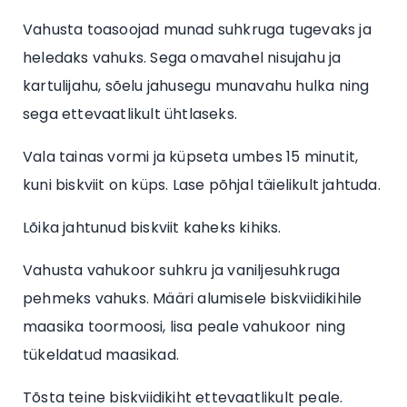
Vahusta toasoojad munad suhkruga tugevaks ja
heledaks vahuks. Sega omavahel nisujahu ja
kartulijahu, sõelu jahusegu munavahu hulka ning
sega ettevaatlikult ühtlaseks.
Vala tainas vormi ja küpseta umbes 15 minutit,
kuni biskviit on küps. Lase põhjal täielikult jahtuda.
Lõika jahtunud biskviit kaheks kihiks.
Vahusta vahukoor suhkru ja vaniljesuhkruga
pehmeks vahuks. Määri alumisele biskviidikihile
maasika toormoosi, lisa peale vahukoor ning
tükeldatud maasikad.
Tõsta teine biskviidikiht ettevaatlikult peale.