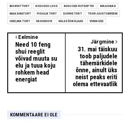
BISKVIITTORT
KODUSED LOOD
KODUSED RETSEPTID
MAASIKAD
MAASIKATORT
PIDULIK TORT
SUVINE TORT
TOORJUUSTUKREEM
UNELMA TORT
VAHUKOOR
VALGE ŠOKOLAAD
VIIMASED
Eelmine
Järgmine
Need 10 feng
31. mai täiskuu
shui reeglit
toob paljudele
võivad muuta su
tähemärkidele
elu ja tuua koju
õnne, ainult üks
rohkem head
neist peaks eriti
energiat
olema ettevaatlik
KOMMENTAARE EI OLE