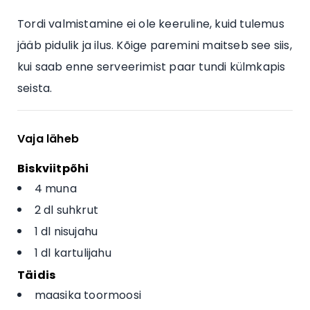
Tordi valmistamine ei ole keeruline, kuid tulemus
jääb pidulik ja ilus. Kõige paremini maitseb see siis,
kui saab enne serveerimist paar tundi külmkapis
seista.
Vaja läheb
Biskviitpõhi
4 muna
2 dl suhkrut
1 dl nisujahu
1 dl kartulijahu
Täidis
maasika toormoosi