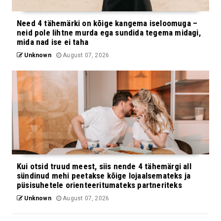
Need 4 tähemärki on kõige kangema iseloomuga –
neid pole lihtne murda ega sundida tegema midagi,
mida nad ise ei taha
Unknown
August 07, 2026
Kui otsid truud meest, siis nende 4 tähemärgi all
sündinud mehi peetakse kõige lojaalsemateks ja
püsisuhetele orienteeritumateks partneriteks
Unknown
August 07, 2026