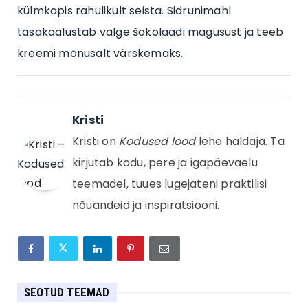
külmkapis rahulikult seista. Sidrunimahl
tasakaalustab valge šokolaadi magusust ja teeb
kreemi mõnusalt värskemaks.
Kristi
Kristi on
Kodused lood
lehe haldaja. Ta
kirjutab kodu, pere ja igapäevaelu
teemadel, tuues lugejateni praktilisi
nõuandeid ja inspiratsiooni.
SEOTUD TEEMAD