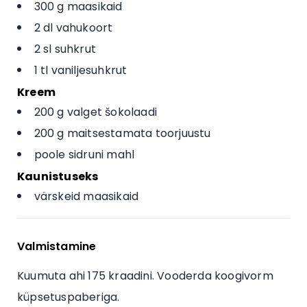
300 g maasikaid
2 dl vahukoort
2 sl suhkrut
1 tl vaniljesuhkrut
Kreem
200 g valget šokolaadi
200 g maitsestamata toorjuustu
poole sidruni mahl
Kaunistuseks
värskeid maasikaid
Valmistamine
Kuumuta ahi 175 kraadini. Vooderda koogivorm
küpsetuspaberiga.