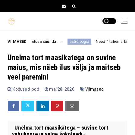
dalavahetuse suunda
VIIMASED
Need 4 tähemärki on kõige kangem
astroloogia
Unelma tort maasikatega on suvine
maius, mis näeb ilus välja ja maitseb
veel paremini
Kodused lood
mai 28, 2026
Viimased
Unelma tort maasikatega – suvine tort
vahukoore ja valge šokolaadi-