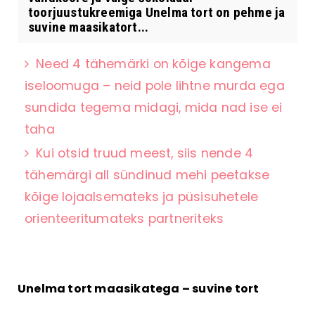
toorjuustukreemiga Unelma tort on pehme ja
suvine maasikatort...
Need 4 tähemärki on kõige kangema
iseloomuga – neid pole lihtne murda ega
sundida tegema midagi, mida nad ise ei
taha
Kui otsid truud meest, siis nende 4
tähemärgi all sündinud mehi peetakse
kõige lojaalsemateks ja püsisuhetele
orienteeritumateks partneriteks
Unelma tort maasikatega – suvine tort