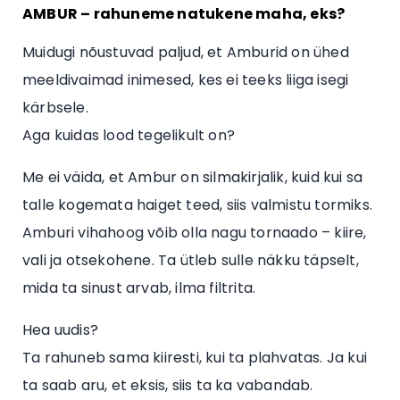
AMBUR – rahuneme natukene maha, eks?
Muidugi nõustuvad paljud, et Amburid on ühed
meeldivaimad inimesed, kes ei teeks liiga isegi
kärbsele.
Aga kuidas lood tegelikult on?
Me ei väida, et Ambur on silmakirjalik, kuid kui sa
talle kogemata haiget teed, siis valmistu tormiks.
Amburi vihahoog võib olla nagu tornaado – kiire,
vali ja otsekohene. Ta ütleb sulle näkku täpselt,
mida ta sinust arvab, ilma filtrita.
Hea uudis?
Ta rahuneb sama kiiresti, kui ta plahvatas. Ja kui
ta saab aru, et eksis, siis ta ka vabandab.