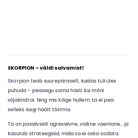
SKORPION – väldi salvamist!
Skorpion teab suurepäraselt, kuidas tüli üles
puhuda – peaaegu sama hästi kui mõni
sõjakindral. Ning mis kõige hullem: ta ei pea
selleks isegi häält tõstma.
Ta on passiivselt agressiivne, vaikne vaenlane… ja
kasutab strateegiaid, mida sa ei oska oodata.