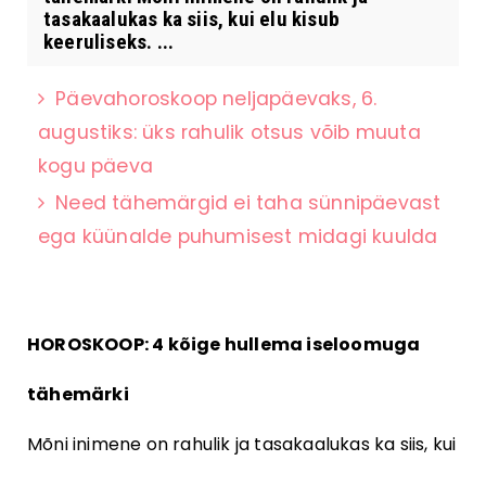
tasakaalukas ka siis, kui elu kisub
keeruliseks. ...
Päevahoroskoop neljapäevaks, 6.
augustiks: üks rahulik otsus võib muuta
kogu päeva
Need tähemärgid ei taha sünnipäevast
ega küünalde puhumisest midagi kuulda
HOROSKOOP: 4 kõige hullema iseloomuga
tähemärki
Mõni inimene on rahulik ja tasakaalukas ka siis, kui