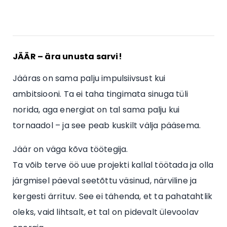
JÄÄR – ära unusta sarvi!
Jääras on sama palju impulsiivsust kui
ambitsiooni. Ta ei taha tingimata sinuga tüli
norida, aga energiat on tal sama palju kui
tornaadol – ja see peab kuskilt välja pääsema.
Jäär on väga kõva töötegija.
Ta võib terve öö uue projekti kallal töötada ja olla
järgmisel päeval seetõttu väsinud, närviline ja
kergesti ärrituv. See ei tähenda, et ta pahatahtlik
oleks, vaid lihtsalt, et tal on pidevalt ülevoolav