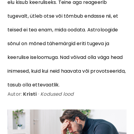
elu kisub keeruliseks. Teine aga reageerib
tugevalt, ütleb otse või tõmbub endasse nii, et
teised ei tea enam, mida oodata. Astroloogide
sõnul on mõned tähemärgid eriti tugeva ja
keerulise iseloomuga. Nad võivad olla väga head
inimesed, kuid kui neid haavata või provotseerida,
tasub olla ettevaatlik.
Autor:
Kristi
·
Kodused lood