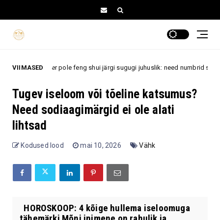
oninumber pole feng shui järgi sugugi juhuslik: need numbrid seostuvad õn
VIIMASED
Tugev iseloom või tõeline katsumus?
Need sodiaagimärgid ei ole alati
lihtsad
Kodused lood
mai 10, 2026
Vähk
HOROSKOOP: 4 kõige hullema iseloomuga
tähemärki Mõni inimene on rahulik ja