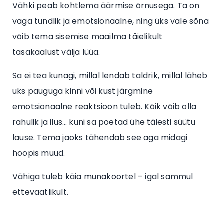
Vähki peab kohtlema äärmise õrnusega. Ta on
väga tundlik ja emotsionaalne, ning üks vale sõna
võib tema sisemise maailma täielikult
tasakaalust välja lüüa.
Sa ei tea kunagi, millal lendab taldrik, millal läheb
uks pauguga kinni või kust järgmine
emotsionaalne reaktsioon tuleb. Kõik võib olla
rahulik ja ilus… kuni sa poetad ühe täiesti süütu
lause. Tema jaoks tähendab see aga midagi
hoopis muud.
Vähiga tuleb käia munakoortel – igal sammul
ettevaatlikult.