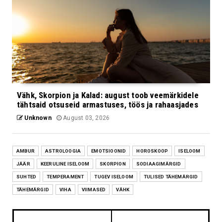
Vähk, Skorpion ja Kalad: august toob veemärkidele
tähtsaid otsuseid armastuses, töös ja rahaasjades
Unknown
August 03, 2026
AMBUR
ASTROLOOGIA
EMOTSIOONID
HOROSKOOP
ISELOOM
JÄÄR
KEERULINE ISELOOM
SKORPION
SODIAAGIMÄRGID
SUHTED
TEMPERAMENT
TUGEV ISELOOM
TULISED TÄHEMÄRGID
TÄHEMÄRGID
VIHA
VIIMASED
VÄHK