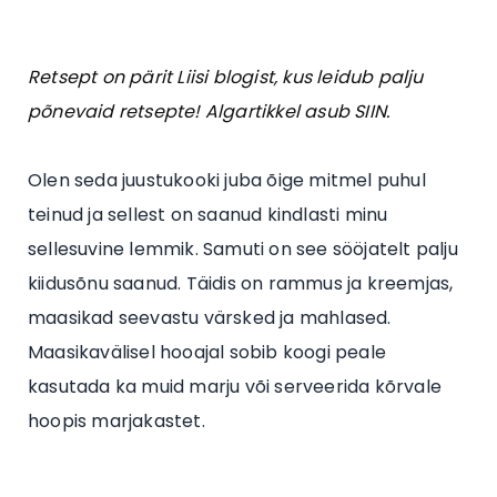
Retsept on pärit Liisi blogist, kus leidub palju
põnevaid retsepte! Algartikkel asub SIIN.
Olen seda juustukooki juba õige mitmel puhul
teinud ja sellest on saanud kindlasti minu
sellesuvine lemmik. Samuti on see sööjatelt palju
kiidusõnu saanud. Täidis on rammus ja kreemjas,
maasikad seevastu värsked ja mahlased.
Maasikavälisel hooajal sobib koogi peale
kasutada ka muid marju või serveerida kõrvale
hoopis marjakastet.