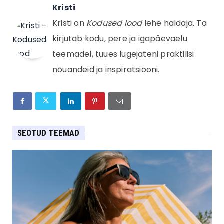
Kristi
Kristi on
Kodused lood
lehe haldaja. Ta
kirjutab kodu, pere ja igapäevaelu
teemadel, tuues lugejateni praktilisi
nõuandeid ja inspiratsiooni.
SEOTUD TEEMAD