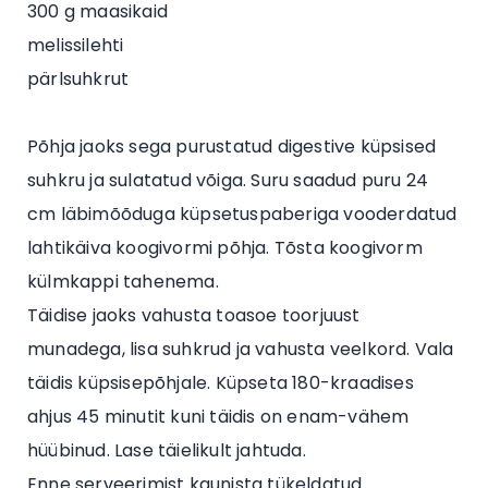
300 g maasikaid
melissilehti
pärlsuhkrut
Põhja jaoks sega purustatud digestive küpsised
suhkru ja sulatatud võiga. Suru saadud puru 24
cm läbimõõduga küpsetuspaberiga vooderdatud
lahtikäiva koogivormi põhja. Tõsta koogivorm
külmkappi tahenema.
Täidise jaoks vahusta toasoe toorjuust
munadega, lisa suhkrud ja vahusta veelkord. Vala
täidis küpsisepõhjale. Küpseta 180-kraadises
ahjus 45 minutit kuni täidis on enam-vähem
hüübinud. Lase täielikult jahtuda.
Enne serveerimist kaunista tükeldatud