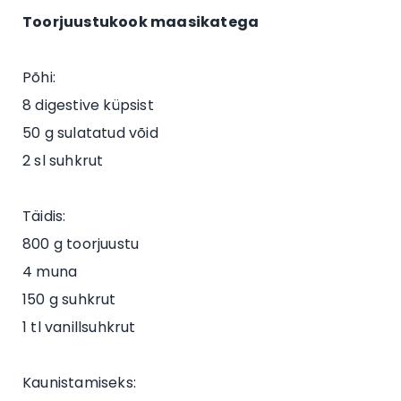
Toorjuustukook maasikatega
Põhi:
8 digestive küpsist
50 g sulatatud võid
2 sl suhkrut
Täidis:
800 g toorjuustu
4 muna
150 g suhkrut
1 tl vanillsuhkrut
Kaunistamiseks: