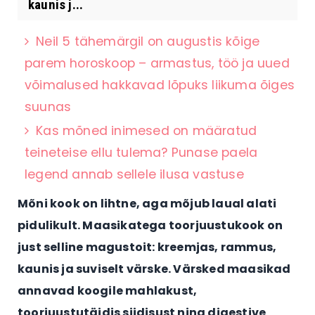
kaunis j...
Neil 5 tähemärgil on augustis kõige
parem horoskoop – armastus, töö ja uued
võimalused hakkavad lõpuks liikuma õiges
suunas
Kas mõned inimesed on määratud
teineteise ellu tulema? Punase paela
legend annab sellele ilusa vastuse
Mõni kook on lihtne, aga mõjub laual alati
pidulikult. Maasikatega toorjuustukook on
just selline magustoit: kreemjas, rammus,
kaunis ja suviselt värske. Värsked maasikad
annavad koogile mahlakust,
toorjuustutäidis siidisust ning digestive