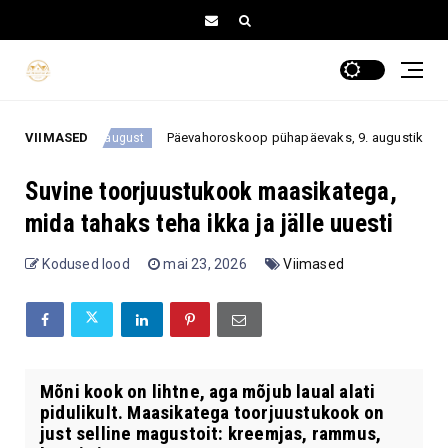
VIIMASED
Päevahoroskoop pühapäevaks, 9. augustiks 2026: üks oota
9. august
Suvine toorjuustukook maasikatega,
mida tahaks teha ikka ja jälle uuesti
Kodused lood
mai 23, 2026
Viimased
Mõni kook on lihtne, aga mõjub laual alati
pidulikult. Maasikatega toorjuustukook on
just selline magustoit: kreemjas, rammus,