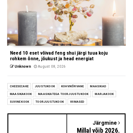
Need 10 eset võivad feng shui järgi tuua koju
rohkem õnne, jõukust ja head energiat
Unknown
August 08, 2026
CHEESECAKE
JUUSTUKOOK
KOHVIKÕRVANE
MAASIKAD
MAASIKAKOOK
MAASIKATEGA TOORJUUSTUKOOK
MARJAKOOK
SUVINE KOOK
TOORJUUSTUKOOK
VIIMASED
Järgmine
Millal võib 2026.