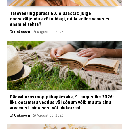
Tätoveering pärast 60. eluaastat: julge
eneseväljendus või midagi, mida selles vanuses
enam ei tehta?
Unknown
August 09, 2026
Päevahoroskoop pühapäevaks, 9. augustiks 2026:
üks ootamatu vestlus või sõnum võib muuta sinu
arvamust inimesest või olukorrast
Unknown
August 08, 2026