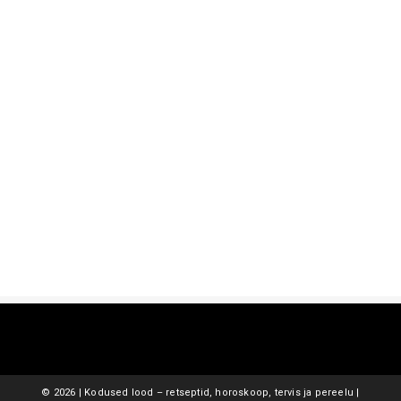
©
2026 | Kodused lood – retseptid, horoskoop, tervis ja pereelu |