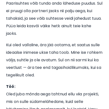
Paarisuhtes võib tunda anda läheduse puudus. Sul
ei pruugi olla partneri jaoks nii palju aega, kui
tahaksid, ja see võib suhtesse veidi jahedust tuua.
Püüa leida kasvõi väike hetk ainult teie kahe
jaoks.
Kui oled vallaline, ära jää ootama, et saatus sulle
ideaalse inimese ukse taha toob. Mine ise rohkem
välja, suhtle ja ole avatum. Sul on nii sarmi kui ka
veetlust — ära tee end tagasihoidlikumaks, kui sa
tegelikult oled.
Töö:
Oled juba mõnda aega tahtnud ellu viia projekti,
mis on sulle südamelähedane, kuid selle