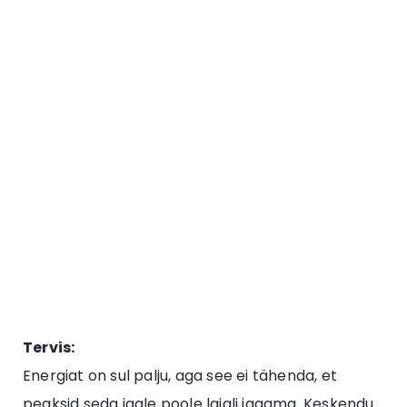
Tervis:
Energiat on sul palju, aga see ei tähenda, et
peaksid seda igale poole laiali jagama. Keskendu