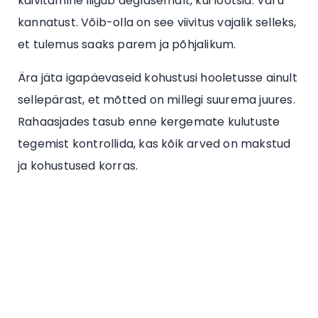
käivitamine liigub aeglasemalt, kui lootsid. Varu
kannatust. Võib-olla on see viivitus vajalik selleks,
et tulemus saaks parem ja põhjalikum.
Ära jäta igapäevaseid kohustusi hooletusse ainult
sellepärast, et mõtted on millegi suurema juures.
Rahaasjades tasub enne kergemate kulutuste
tegemist kontrollida, kas kõik arved on makstud
ja kohustused korras.