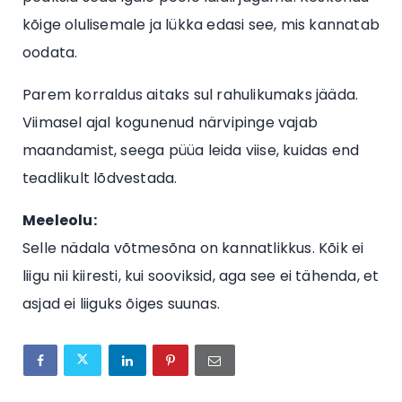
kõige olulisemale ja lükka edasi see, mis kannatab
oodata.
Parem korraldus aitaks sul rahulikumaks jääda.
Viimasel ajal kogunenud närvipinge vajab
maandamist, seega püüa leida viise, kuidas end
teadlikult lõdvestada.
Meeleolu:
Selle nädala võtmesõna on kannatlikkus. Kõik ei
liigu nii kiiresti, kui sooviksid, aga see ei tähenda, et
asjad ei liiguks õiges suunas.