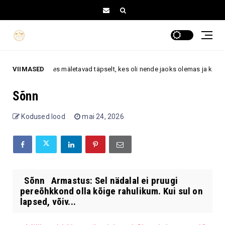
 tähemärki, kes mäletavad täpselt, kes oli nende jaoks olemas ja kes pööras
VIIMASED
Sõnn
Kodused lood
mai 24, 2026
Sõnn Armastus: Sel nädalal ei pruugi
pereõhkkond olla kõige rahulikum. Kui sul on
lapsed, võiv...