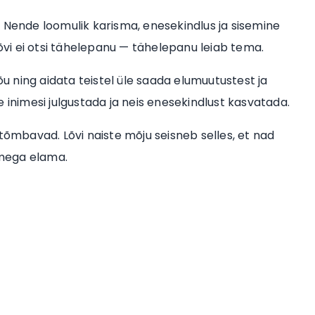
 Nende loomulik karisma, enesekindlus ja sisemine
Lõvi ei otsi tähelepanu — tähelepanu leiab tema.
õu ning aidata teistel üle saada elumuutustest ja
 inimesi julgustada ja neis enesekindlust kasvatada.
tõmbavad. Lõvi naiste mõju seisneb selles, et nad
amega elama.