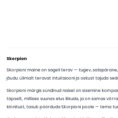
Skorpion
Skorpioni maine on sageli terav — tugev, salapärane,
jõudu: ülimalt teravat intuitsiooni ja oskust tajuda se
Skorpioni märgis sündinud naisel on sisemine kompass,
täpselt, millises suunas elus liikuda, ja on samas võrr
kinnitust, tasub pöörduda Skorpioni poole — tema tun