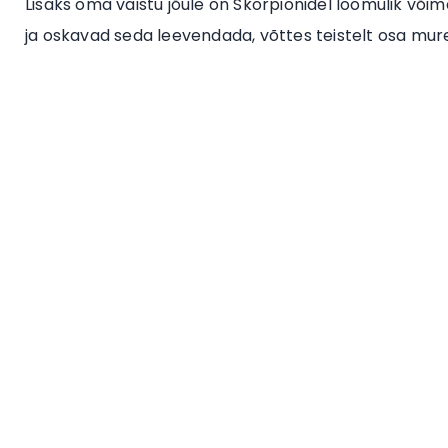
Lisaks oma vaistu jõule on Skorpionidel loomulik või
ja oskavad seda leevendada, võttes teistelt osa m