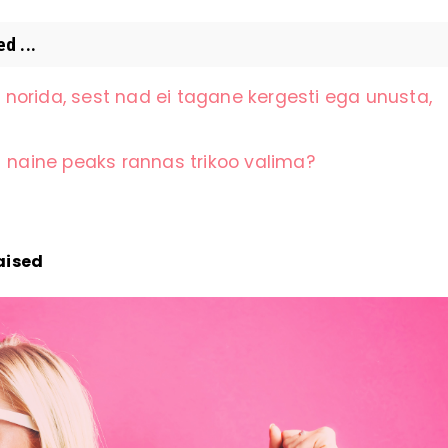
d ...
norida, sest nad ei tagane kergesti ega unusta,
+ naine peaks rannas trikoo valima?
aised