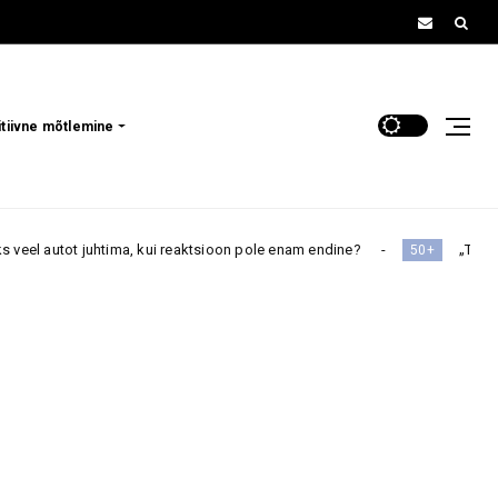
itiivne mõtlemine
kui reaktsioon pole enam endine?
„Ta on ju ikkagi minu laps” 
50+