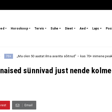
sed
Horoskoop
Tervis
Suhe
Dieet
Aed
Laps
Pos
 aastat ilma avariita sõitnud” – kas 70+ inimene peaks veel autot juhtima, 
naised sünnivad just nende kolme
erest
Email