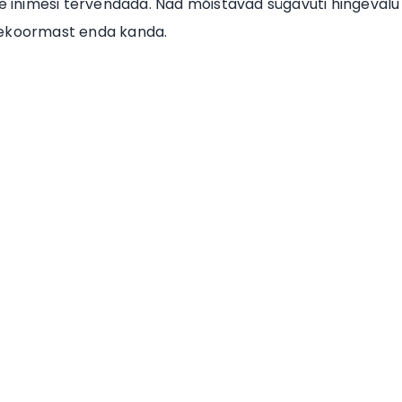
me inimesi tervendada. Nad mõistavad sügavuti hingevalu
urekoormast enda kanda.