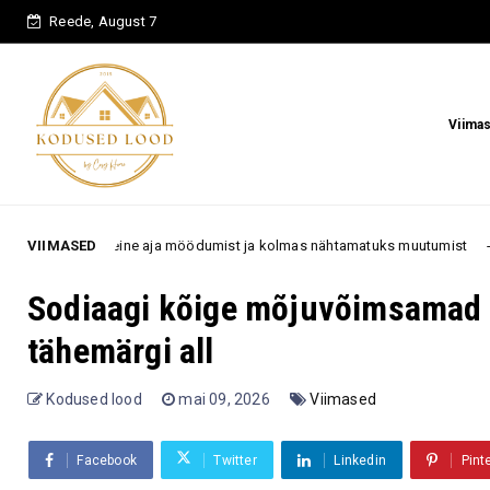
Reede, August 7
Viima
 aja möödumist ja kolmas nähtamatuks muutumist
VIIMASED
„Ma olen 50
70+
Sodiaagi kõige mõjuvõimsamad 
tähemärgi all
Kodused lood
mai 09, 2026
Viimased
Facebook
Twitter
Linkedin
Pint