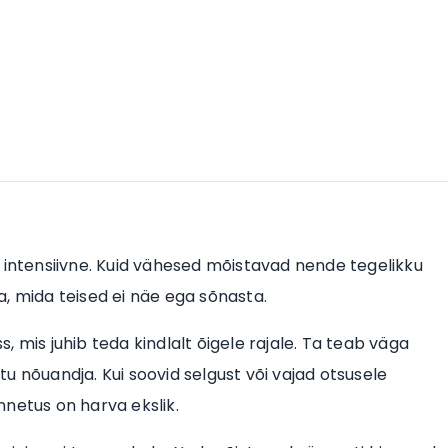
 intensiivne. Kuid vähesed mõistavad nende tegelikku
da, mida teised ei näe ega sõnasta.
 mis juhib teda kindlalt õigele rajale. Ta teab väga
atu nõuandja. Kui soovid selgust või vajad otsusele
netus on harva ekslik.