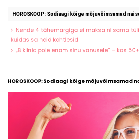
HOROSKOOP: Sodiaagi kõige mõjuvõimsamad naise
Nende 4 tähemärgiga ei maksa niisama tüli 
kuidas sa neid kohtlesid
„Bikiinid pole enam sinu vanusele” – kas 50
HOROSKOOP: Sodiaagi kõige mõjuvõimsamad n