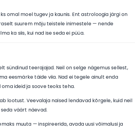
üks omal moel tugev ja kaunis. Ent astroloogia järgi on
raselt suurem mõju teistele inimestele — nende
a ka siis, kui nad ise seda ei püüa.
t sündinud teerajajad. Neil on selge nägemus sellest,
 oma eesmärke täide viia. Nad ei tegele ainult enda
l oma ideid ja soove teoks teha.
ab lootust. Veevalaja naised lendavad kõrgele, kuid neil
d seda väärt näevad.
emaks muuta — inspireerida, avada uusi võimalusi ja