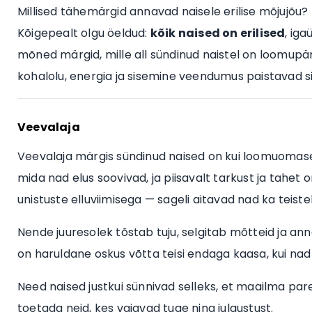
Millised tähemärgid annavad naisele erilise mõjujõu?
Kõigepealt olgu öeldud:
kõik naised on erilised
, iga
mõned märgid, mille all sündinud naistel on loomupä
kohalolu, energia ja sisemine veendumus paistavad silm
Veevalaja
Veevalaja märgis sündinud naised on kui loomuomasel
mida nad elus soovivad, ja piisavalt tarkust ja tahet
unistuste elluviimisega — sageli aitavad nad ka teiste
Nende juuresolek tõstab tuju, selgitab mõtteid ja ann
on haruldane oskus võtta teisi endaga kaasa, kui na
Need naised justkui sünnivad selleks, et maailma par
toetada neid, kes vajavad tuge ning julgustust.