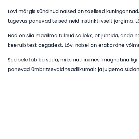
Lõvi märgis sündinud naised on tõelised kuningannad.
tugevus panevad teised neid instinktiivselt järgima. 
Nad on siia maailma tulnud selleks, et juhtida, anda n
keerulistest aegadest. Lõvi naisel on erakordne võime
See seletab ka seda, miks nad inimesi magnetina ligi 
panevad ümbritsevaid teadlikumalt ja julgema süd