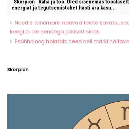
Skorpion Raha ja töö. Oled sisenemas tööalaselt
energiat ja tegutsemistahet hästi ära kasu...
Need 3 tähemärki näevad teiste kavatsused k
keegi ei ole nendega päriselt siiras
Psühholoog hoiatab: need neli märki näitavad
Skorpion