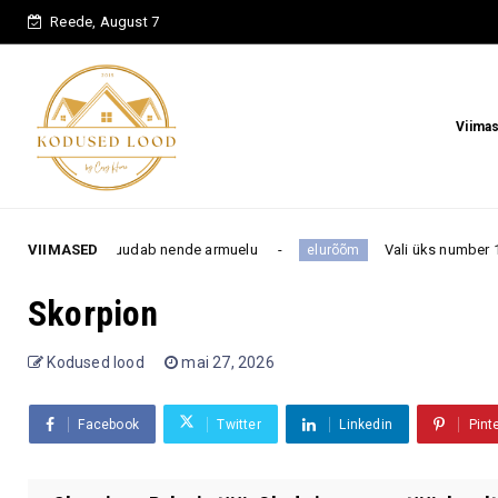
Reede, August 7
Viima
 muudab nende armuelu
VIIMASED
Vali üks number 1–16 ja saa teada,
elurõõm
Skorpion
Kodused lood
mai 27, 2026
Facebook
Twitter
Linkedin
Pint