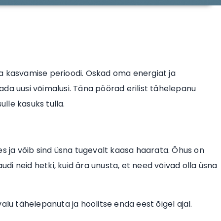
a kasvamise perioodi. Oskad oma energiat ja
da uusi võimalusi. Täna pöörad erilist tähelepanu
ulle kasuks tulla.
 ja võib sind üsna tugevalt kaasa haarata. Õhus on
audi neid hetki, kuid ära unusta, et need võivad olla üsna
alu tähelepanuta ja hoolitse enda eest õigel ajal.