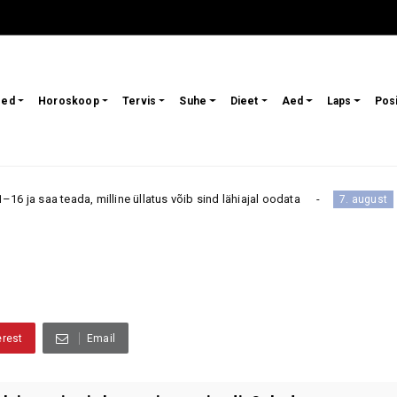
sed
Horoskoop
Tervis
Suhe
Dieet
Aed
Laps
Pos
 milline üllatus võib sind lähiajal oodata
Päevahoroskoo
7. august
erest
Email