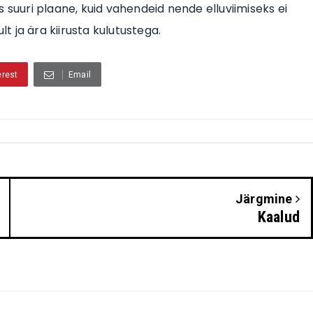
s suuri plaane, kuid vahendeid nende elluviimiseks ei
lt ja ära kiirusta kulutustega.
erest
Email
Järgmine
Kaalud