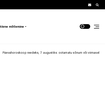
itiivne mõtlemine
p reedeks, 7. augustiks: ootamatu sõnum või viimasel hetkel saabuv kuts