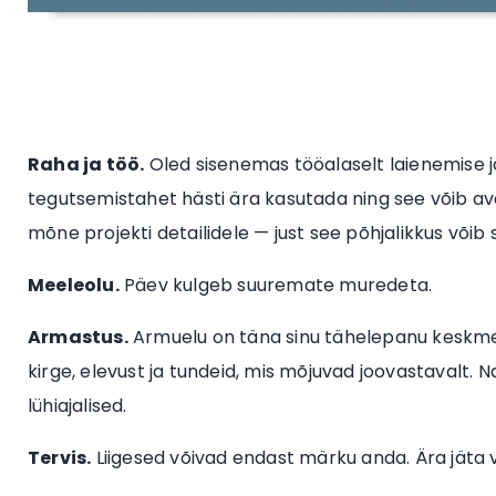
Raha ja töö.
Oled sisenemas tööalaselt laienemise j
tegutsemistahet hästi ära kasutada ning see võib ava
mõne projekti detailidele — just see põhjalikkus võib s
Meeleolu.
Päev kulgeb suuremate muredeta.
Armastus.
Armuelu on täna sinu tähelepanu keskmes
kirge, elevust ja tundeid, mis mõjuvad joovastavalt. N
lühiajalised.
Tervis.
Liigesed võivad endast märku anda. Ära jäta v