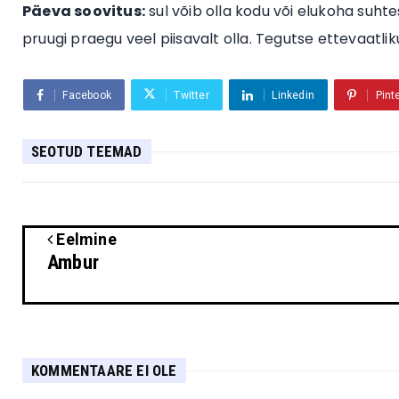
Päeva soovitus:
sul võib olla kodu või elukoha suhte
pruugi praegu veel piisavalt olla. Tegutse ettevaatliku
Facebook
Twitter
Linkedin
Pint
SEOTUD TEEMAD
Eelmine
Ambur
KOMMENTAARE EI OLE