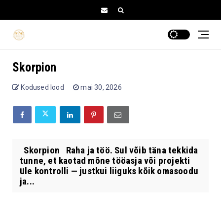
Skorpion
Kodused lood
mai 30, 2026
Skorpion Raha ja töö. Sul võib täna tekkida
tunne, et kaotad mõne tööasja või projekti
üle kontrolli — justkui liiguks kõik omasoodu
ja...