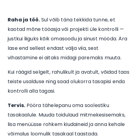
Raha ja töö.
Sul võib täna tekkida tunne, et
kaotad mõne tööasja või projekti üle kontrolli —
justkui liiguks kõik omasoodu ja sinust mööda. Ära
lase end sellest endast välja viia, sest
vihastamine ei aitaks midagi paremaks muuta.
Kui räägid selgelt, rahulikult ja avatult, võidad taas
teiste usalduse ning saad olukorra tasapisi enda
kontrolli alla tagasi.
Tervis.
Pööra tähelepanu oma soolestiku
tasakaalule. Muuda toidulaud mitmekesisemaks,
lisa menüüsse rohkem kiudaineid ja anna kehale
võimalus loomulik tasakaal taastada.