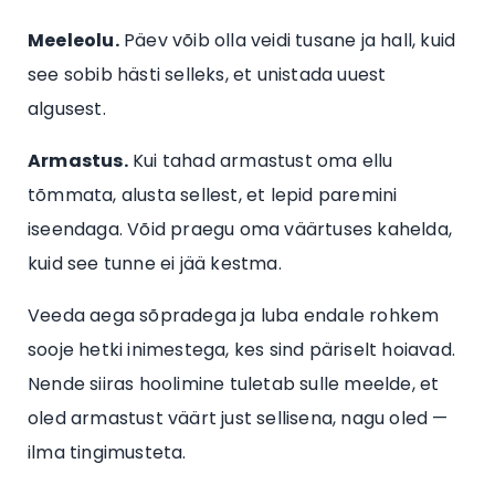
Meeleolu.
Päev võib olla veidi tusane ja hall, kuid
see sobib hästi selleks, et unistada uuest
algusest.
Armastus.
Kui tahad armastust oma ellu
tõmmata, alusta sellest, et lepid paremini
iseendaga. Võid praegu oma väärtuses kahelda,
kuid see tunne ei jää kestma.
Veeda aega sõpradega ja luba endale rohkem
sooje hetki inimestega, kes sind päriselt hoiavad.
Nende siiras hoolimine tuletab sulle meelde, et
oled armastust väärt just sellisena, nagu oled —
ilma tingimusteta.