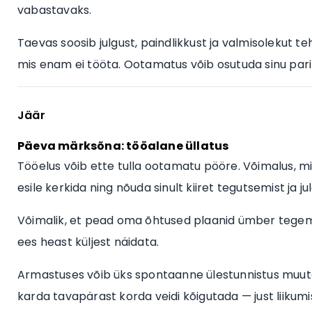
vabastavaks.
Taevas soosib julgust, paindlikkust ja valmisolekut teha
mis enam ei tööta. Ootamatus võib osutuda sinu parim
Jäär
Päeva märksõna: tööalane üllatus
Tööelus võib ette tulla ootamatu pööre. Võimalus, mi
esile kerkida ning nõuda sinult kiiret tegutsemist ja ju
Võimalik, et pead oma õhtused plaanid ümber tegema
ees heast küljest näidata.
Armastuses võib üks spontaanne ülestunnistus muuta p
karda tavapärast korda veidi kõigutada — just liikumis