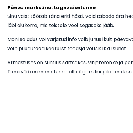
Päeva märksõna: tugev sisetunne
Sinu vaist töötab täna eriti hästi. Võid tabada ära he
läbi olukorra, mis teistele veel segaseks jääb.
Mõni saladus või varjatud info võib juhuslikult päeva
võib puudutada keerulist tööasja või isiklikku suhet.
Armastuses on suhtlus särtsakas, vihjeterohke ja põne
Täna võib esimene tunne olla õigem kui pikk analüüs