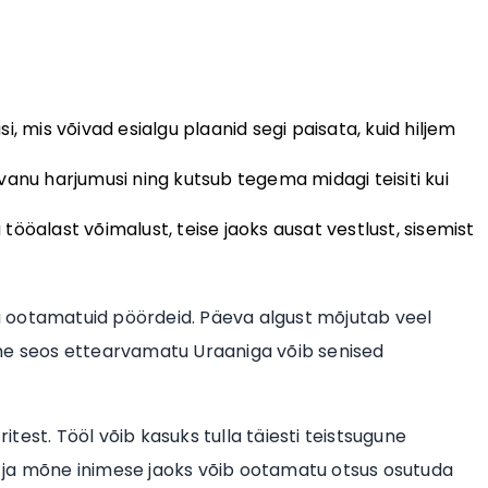
, mis võivad esialgu plaanid segi paisata, kuid hiljem
vanu harjumusi ning kutsub tegema midagi teisiti kui
ööalast võimalust, teise jaoks ausat vestlust, sisemist
ja ootamatuid pöördeid. Päeva algust mõjutab veel
eline seos ettearvamatu Uraaniga võib senised
est. Tööl võib kasuks tulla täiesti teistsugune
 ja mõne inimese jaoks võib ootamatu otsus osutuda