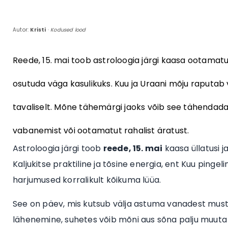
Autor:
Kristi
·
Kodused lood
Reede, 15. mai toob astroloogia järgi kaasa ootamatusi
osutuda väga kasulikuks. Kuu ja Uraani mõju raputab 
tavaliselt. Mõne tähemärgi jaoks võib see tähendada t
vabanemist või ootamatut rahalist äratust.
Astroloogia järgi toob
reede, 15. mai
kaasa üllatusi 
Kaljukitse praktiline ja tõsine energia, ent Kuu ping
harjumused korralikult kõikuma lüüa.
See on päev, mis kutsub välja astuma vanadest mustrit
lähenemine, suhetes võib mõni aus sõna palju muuta