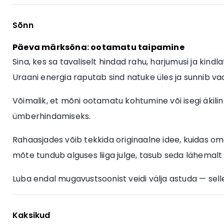
Sõnn
Päeva märksõna: ootamatu taipamine
Sina, kes sa tavaliselt hindad rahu, harjumusi ja kindl
Uraani energia raputab sind natuke üles ja sunnib va
Võimalik, et mõni ootamatu kohtumine või isegi äkili
ümberhindamiseks.
Rahaasjades võib tekkida originaalne idee, kuidas om
mõte tundub alguses liiga julge, tasub seda lähemalt 
Luba endal mugavustsoonist veidi välja astuda — sellest
Kaksikud