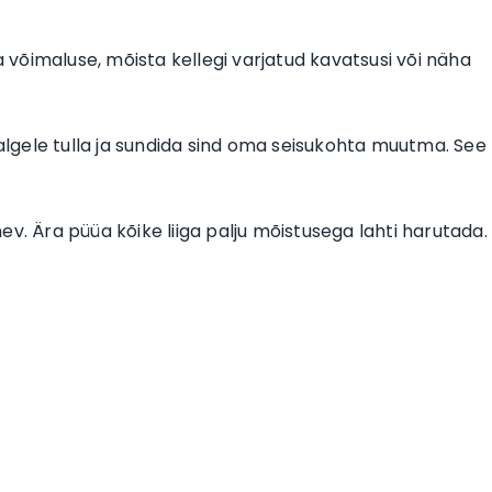
a võimaluse, mõista kellegi varjatud kavatsusi või näha
valgele tulla ja sundida sind oma seisukohta muutma. See
v. Ära püüa kõike liiga palju mõistusega lahti harutada.
.