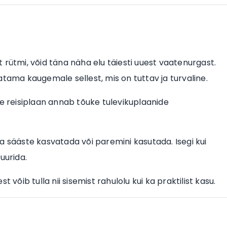
at rütmi, võid täna näha elu täiesti uuest vaatenurgast.
atama kaugemale sellest, mis on tuttav ja turvaline.
ne reisiplaan annab tõuke tulevikuplaanide
a sääste kasvatada või paremini kasutada. Isegi kui
uurida.
 võib tulla nii sisemist rahulolu kui ka praktilist kasu.