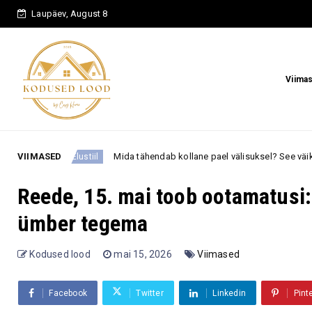
Laupäev, August 8
Viima
VIIMASED
Mida tähendab kollane pael välisuksel? See väike märk võib olla seotud
l
Reede, 15. mai toob ootamatusi
ümber tegema
Kodused lood
mai 15, 2026
Viimased
Facebook
Twitter
Linkedin
Pint