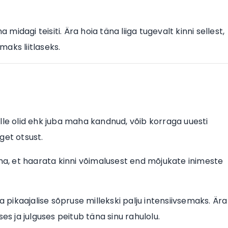
 midagi teisiti. Ära hoia täna liiga tugevalt kinni sellest,
aks liitlaseks.
lle olid ehk juba maha kandnud, võib korraga uuesti
lget otsust.
, et haarata kinni võimalusest end mõjukate inimeste
ikaajalise sõpruse millekski palju intensiivsemaks. Ära
es ja julguses peitub täna sinu rahulolu.