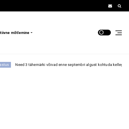
itiivne mõtlemine
rki võivad enne septembri algust kohtuda kellegagi, kes muudab nende armu