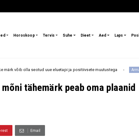
sed
Horoskoop
Tervis
Suhe
Dieet
Aed
Laps
Pos
 uue eluetapi ja positiivsete muutustega
Need 3 tähemä
Armastus
: mõni tähemärk peab oma plaanid
erest
Email