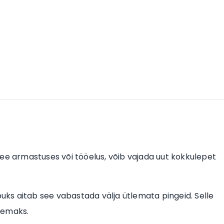
see armastuses või tööelus, võib vajada uut kokkulepet
puks aitab see vabastada välja ütlemata pingeid. Selle
vemaks.