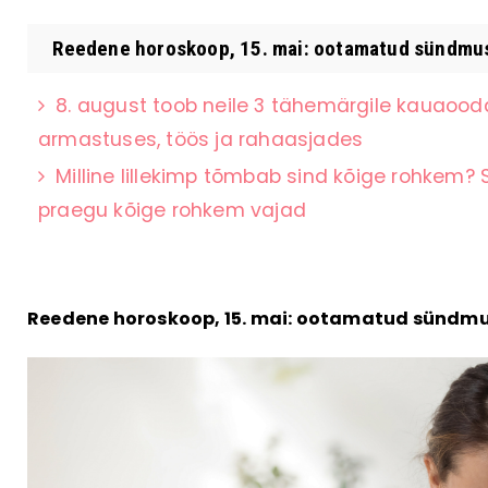
Reedene horoskoop, 15. mai: ootamatud sündmused 
8. august toob neile 3 tähemärgile kauaood
armastuses, töös ja rahaasjades
Milline lillekimp tõmbab sind kõige rohkem? S
praegu kõige rohkem vajad
Reedene horoskoop, 15. mai: ootamatud sündmus