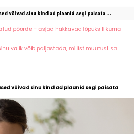
võivad sinu kindlad plaanid segi paisata ...
atud pöörde – asjad hakkavad lõpuks liikuma
inu valik võib paljastada, millist muutust sa
ed võivad sinu kindlad plaanid segi paisata