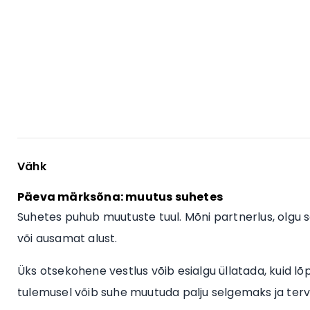
Vähk
Päeva märksõna: muutus suhetes
Suhetes puhub muutuste tuul. Mõni partnerlus, olgu 
või ausamat alust.
Üks otsekohene vestlus võib esialgu üllatada, kuid lõ
tulemusel võib suhe muutuda palju selgemaks ja ter