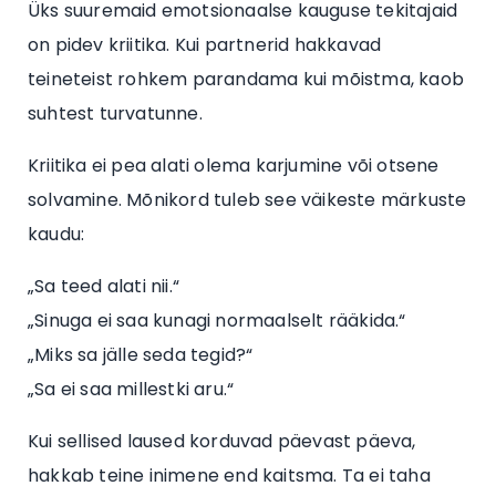
Üks suuremaid emotsionaalse kauguse tekitajaid
on pidev kriitika. Kui partnerid hakkavad
teineteist rohkem parandama kui mõistma, kaob
suhtest turvatunne.
Kriitika ei pea alati olema karjumine või otsene
solvamine. Mõnikord tuleb see väikeste märkuste
kaudu:
„Sa teed alati nii.“
„Sinuga ei saa kunagi normaalselt rääkida.“
„Miks sa jälle seda tegid?“
„Sa ei saa millestki aru.“
Kui sellised laused korduvad päevast päeva,
hakkab teine inimene end kaitsma. Ta ei taha