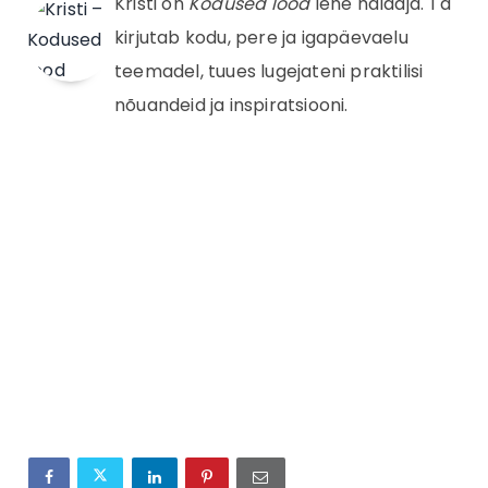
Kristi on
Kodused lood
lehe haldaja. Ta
kirjutab kodu, pere ja igapäevaelu
teemadel, tuues lugejateni praktilisi
nõuandeid ja inspiratsiooni.