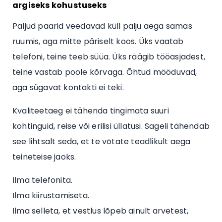
argiseks kohustuseks
Paljud paarid veedavad küll palju aega samas
ruumis, aga mitte päriselt koos. Üks vaatab
telefoni, teine teeb süüa. Üks räägib tööasjadest,
teine vastab poole kõrvaga. Õhtud mööduvad,
aga sügavat kontakti ei teki.
Kvaliteetaeg ei tähenda tingimata suuri
kohtinguid, reise või erilisi üllatusi. Sageli tähendab
see lihtsalt seda, et te võtate teadlikult aega
teineteise jaoks.
Ilma telefonita.
Ilma kiirustamiseta.
Ilma selleta, et vestlus lõpeb ainult arvetest,