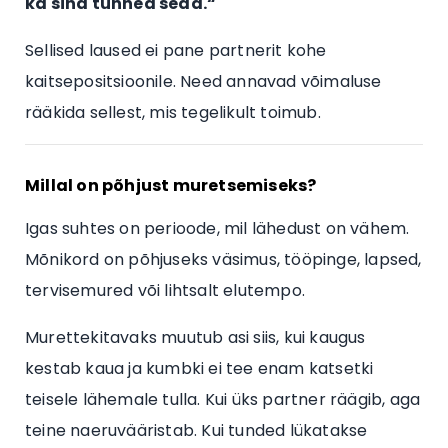
ka sina tunned seda.“
Sellised laused ei pane partnerit kohe
kaitsepositsioonile. Need annavad võimaluse
rääkida sellest, mis tegelikult toimub.
Millal on põhjust muretsemiseks?
Igas suhtes on perioode, mil lähedust on vähem.
Mõnikord on põhjuseks väsimus, tööpinge, lapsed,
tervisemured või lihtsalt elutempo.
Murettekitavaks muutub asi siis, kui kaugus
kestab kaua ja kumbki ei tee enam katsetki
teisele lähemale tulla. Kui üks partner räägib, aga
teine naeruvääristab. Kui tunded lükatakse