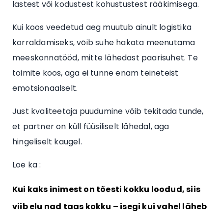
lastest või kodustest kohustustest rääkimisega.
Kui koos veedetud aeg muutub ainult logistika
korraldamiseks, võib suhe hakata meenutama
meeskonnatööd, mitte lähedast paarisuhet. Te
toimite koos, aga ei tunne enam teineteist
emotsionaalselt.
Just kvaliteetaja puudumine võib tekitada tunde,
et partner on küll füüsiliselt lähedal, aga
hingeliselt kaugel.
Loe ka :
Kui kaks inimest on tõesti kokku loodud, siis
viib elu nad taas kokku – isegi kui vahel läheb