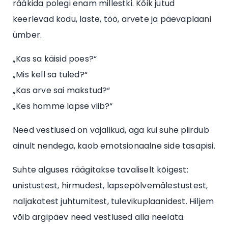
rääkida polegi enam millestki. Kõik jutud
keerlevad kodu, laste, töö, arvete ja päevaplaani
ümber.
„Kas sa käisid poes?“
„Mis kell sa tuled?“
„Kas arve sai makstud?“
„Kes homme lapse viib?“
Need vestlused on vajalikud, aga kui suhe piirdub
ainult nendega, kaob emotsionaalne side tasapisi.
Suhte alguses räägitakse tavaliselt kõigest:
unistustest, hirmudest, lapsepõlvemälestustest,
naljakatest juhtumitest, tulevikuplaanidest. Hiljem
võib argipäev need vestlused alla neelata.