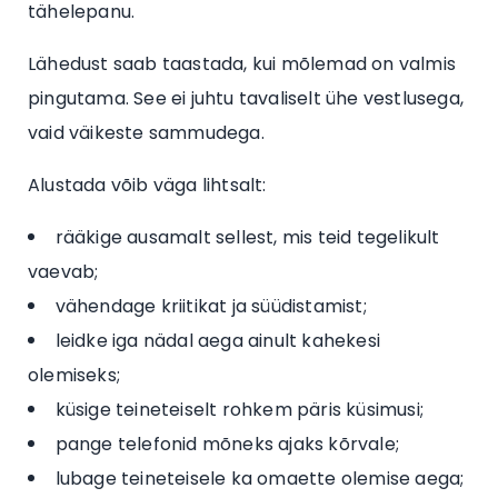
tähelepanu.
Lähedust saab taastada, kui mõlemad on valmis
pingutama. See ei juhtu tavaliselt ühe vestlusega,
vaid väikeste sammudega.
Alustada võib väga lihtsalt:
rääkige ausamalt sellest, mis teid tegelikult
vaevab;
vähendage kriitikat ja süüdistamist;
leidke iga nädal aega ainult kahekesi
olemiseks;
küsige teineteiselt rohkem päris küsimusi;
pange telefonid mõneks ajaks kõrvale;
lubage teineteisele ka omaette olemise aega;