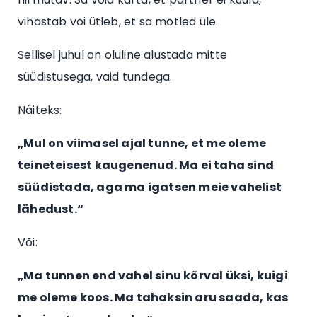
vihastab või ütleb, et sa mõtled üle.
Sellisel juhul on oluline alustada mitte
süüdistusega, vaid tundega.
Näiteks:
„Mul on viimasel ajal tunne, et me oleme
teineteisest kaugenenud. Ma ei taha sind
süüdistada, aga ma igatsen meie vahelist
lähedust.“
Või:
„Ma tunnen end vahel sinu kõrval üksi, kuigi
me oleme koos. Ma tahaksin aru saada, kas