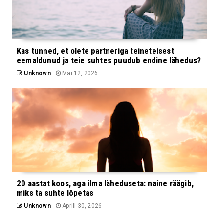
Kas tunned, et olete partneriga teineteisest
eemaldunud ja teie suhtes puudub endine lähedus?
Unknown
Mai 12, 2026
20 aastat koos, aga ilma läheduseta: naine räägib,
miks ta suhte lõpetas
Unknown
Aprill 30, 2026