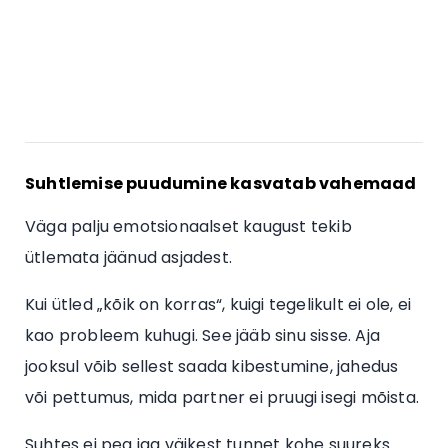
Suhtlemise puudumine kasvatab vahemaad
Väga palju emotsionaalset kaugust tekib
ütlemata jäänud asjadest.
Kui ütled „kõik on korras“, kuigi tegelikult ei ole, ei
kao probleem kuhugi. See jääb sinu sisse. Aja
jooksul võib sellest saada kibestumine, jahedus
või pettumus, mida partner ei pruugi isegi mõista.
Suhtes ei pea iga väikest tunnet kohe suureks