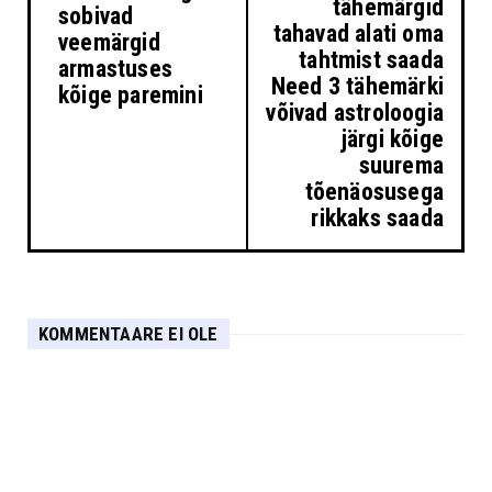
tähemärgid
sobivad
tahavad alati oma
veemärgid
tahtmist saada
armastuses
Need 3 tähemärki
kõige paremini
võivad astroloogia
järgi kõige
suurema
tõenäosusega
rikkaks saada
KOMMENTAARE EI OLE