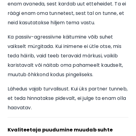
enam avaneda, sest kardab uut etteheidet. Ta ei
räägi enam oma tunnetest, sest tal on tunne, et
neid kasutatakse hiljem tema vastu.
Ka passiiv-agressiivne käitumine võib suhet
vaikselt mürgitada. Kui inimene ei ütle otse, mis
teda häirib, vaid teeb teravaid märkusi, vaikib
karistavalt või näitab oma pahameelt kaudselt,
muutub õhkkond kodus pingeliseks.
Lähedus vajab turvalisust. Kui üks partner tunneb,
et teda hinnatakse pidevalt, ei julge ta enam olla
haavatav.
Kvaliteetaja puudumine muudab suhte