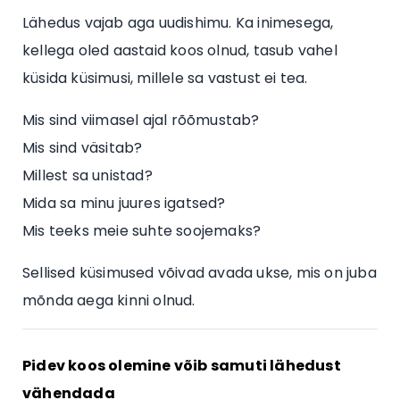
Lähedus vajab aga uudishimu. Ka inimesega,
kellega oled aastaid koos olnud, tasub vahel
küsida küsimusi, millele sa vastust ei tea.
Mis sind viimasel ajal rõõmustab?
Mis sind väsitab?
Millest sa unistad?
Mida sa minu juures igatsed?
Mis teeks meie suhte soojemaks?
Sellised küsimused võivad avada ukse, mis on juba
mõnda aega kinni olnud.
Pidev koos olemine võib samuti lähedust
vähendada