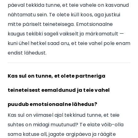
päeval tekkida tunne, et teie vahele on kasvanud
nähtamatu sein. Te olete küll koos, aga justkui
mitte päriselt teineteisega. Emotsionaalne
kaugus tekibki sageli vaikselt ja märkamatult —
kuni ühel hetkel saad aru, et teie vahel pole enam
endist lähedust.
Kas sul on tunne, et olete partneriga
teineteisest eemaldunud ja teie vahel
puudub emotsionaalne lähedus?
Kas sul on viimasel ajal tekkinud tunne, et teie
suhtes on midagi muutunud? Te elate võib-olla
sama katuse all, jagate argipäeva ja räägite