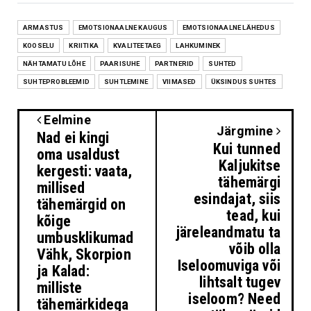
ARMASTUS
EMOTSIONAALNE KAUGUS
EMOTSIONAALNE LÄHEDUS
KOOSELU
KRIITIKA
KVALITEETAEG
LAHKUMINEK
NÄHTAMATU LÕHE
PAARISUHE
PARTNERID
SUHTED
SUHTEPROBLEEMID
SUHTLEMINE
VIIMASED
ÜKSINDUS SUHTES
Eelmine
Järgmine
Nad ei kingi
Kui tunned
oma usaldust
Kaljukitse
kergesti: vaata,
tähemärgi
millised
esindajat, siis
tähemärgid on
tead, kui
kõige
järeleandmatu ta
umbusklikumad
võib olla
Vähk, Skorpion
Iseloomuviga või
ja Kalad:
lihtsalt tugev
milliste
iseloom? Need
tähemärkidega