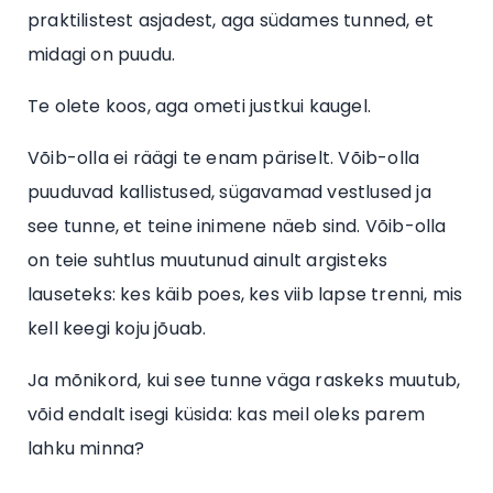
praktilistest asjadest, aga südames tunned, et
midagi on puudu.
Te olete koos, aga ometi justkui kaugel.
Võib-olla ei räägi te enam päriselt. Võib-olla
puuduvad kallistused, sügavamad vestlused ja
see tunne, et teine inimene näeb sind. Võib-olla
on teie suhtlus muutunud ainult argisteks
lauseteks: kes käib poes, kes viib lapse trenni, mis
kell keegi koju jõuab.
Ja mõnikord, kui see tunne väga raskeks muutub,
võid endalt isegi küsida: kas meil oleks parem
lahku minna?