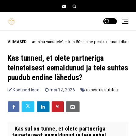
am sinu vanusele” – kas 50+ naine peaks rannas trikoo valima?
VIIMASED
Armas
Kas tunned, et olete partneriga
teineteisest eemaldunud ja teie suhtes
puudub endine lähedus?
Kodused lood
mai 12, 2026
üksindus suhtes
Kas sul on tunne, et olete partneriga
teineteisest eemaldunud ja teie vahel