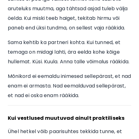
aruteluks muutma, aga tähtsad asjad tuleb välja
öelda. Kui miski teeb haiget, tekitab hirmu või
paneb end üksi tundma, on sellest vaja rääkida.
Sama kehtib ka partneri kohta. Kui tunned, et
temaga on midagi lahti, ära eelda kohe kõige
hullemat. Küsi. Kuula. Anna talle võimalus rääkida.
Mõnikord ei eemaldu inimesed sellepärast, et nad
enam ei armasta. Nad eemalduvad sellepärast,
et nad ei oska enam rääkida.
Kui vestlused muutuvad ainult praktiliseks
Ühel hetkel võib paarisuhtes tekkida tunne, et