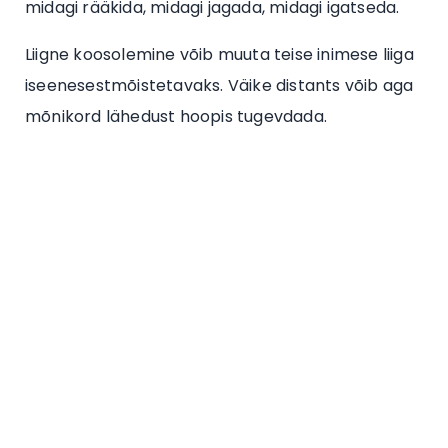
midagi rääkida, midagi jagada, midagi igatseda.
Liigne koosolemine võib muuta teise inimese liiga
iseenesestmõistetavaks. Väike distants võib aga
mõnikord lähedust hoopis tugevdada.