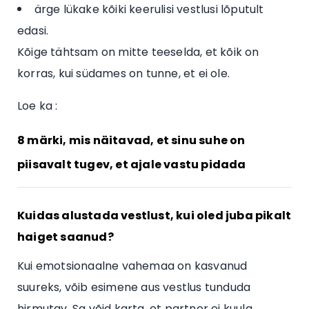
ärge lükake kõiki keerulisi vestlusi lõputult
edasi.
Kõige tähtsam on mitte teeselda, et kõik on
korras, kui südames on tunne, et ei ole.
Loe ka :
8 märki, mis näitavad, et sinu suhe on
piisavalt tugev, et ajale vastu pidada
Kuidas alustada vestlust, kui oled juba pikalt
haiget saanud?
Kui emotsionaalne vahemaa on kasvanud
suureks, võib esimene aus vestlus tunduda
hirmutav. Sa võid karta, et partner ei kuula,