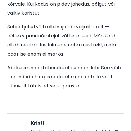
kõrvale. Kui kodus on pidev jahedus, põlgus või
vaikiv karistus.
Sellisel juhul võib olla vaja abi väljastpoolt —
näiteks paarinõustajat või terapeuti. Mõnikord
aitab neutraalne inimene näha mustreid, mida
paar ise enam ei märka.
Abi küsimine ei tähenda, et suhe on läbi. See võib
tähendada hoopis seda, et suhe on teile veel
piisavalt tähtis, et seda päästa.
Kristi