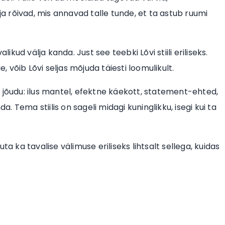
ja rõivad, mis annavad talle tunde, et ta astub ruumi
ikud välja kanda. Just see teebki Lõvi stiili eriliseks.
, võib Lõvi seljas mõjuda täiesti loomulikult.
 jõudu: ilus mantel, efektne käekott, statement-ehted,
a. Tema stiilis on sageli midagi kuninglikku, isegi kui ta
a ka tavalise välimuse eriliseks lihtsalt sellega, kuidas