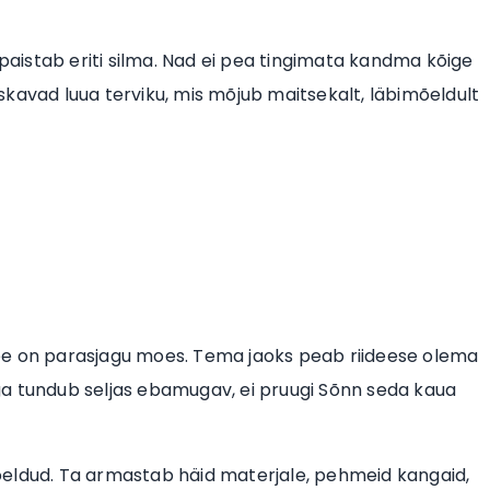
 paistab eriti silma. Nad ei pea tingimata kandma kõige
 oskavad luua terviku, mis mõjub maitsekalt, läbimõeldult
t see on parasjagu moes. Tema jaoks peab riideese olema
 aga tundub seljas ebamugav, ei pruugi Sõnn seda kaua
imõeldud. Ta armastab häid materjale, pehmeid kangaid,