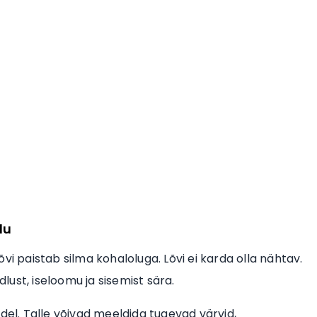
lu
Lõvi paistab silma kohaloluga. Lõvi ei karda olla nähtav.
dlust, iseloomu ja sisemist sära.
rkidel. Talle võivad meeldida tugevad värvid,