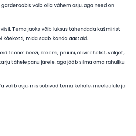
ema garderoobis võib olla vähem asju, aga need on
viisil. Tema jaoks võib luksus tähendada kašmiirist
või käekotti, mida saab kanda aastaid.
 toone: beeži, kreemi, pruuni, oliivirohelist, valget,
arju tähelepanu järele, aga jääb silma oma rahuliku
 Ta valib asju, mis sobivad tema kehale, meeleolule ja