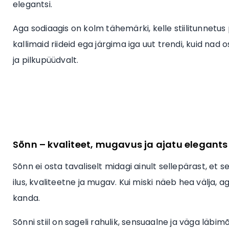
elegantsi.
Aga sodiaagis on kolm tähemärki, kelle stiilitunnetus
kallimaid riideid ega järgima iga uut trendi, kuid nad
ja pilkupüüdvalt.
Sõnn – kvaliteet, mugavus ja ajatu elegants
Sõnn ei osta tavaliselt midagi ainult sellepärast, e
ilus, kvaliteetne ja mugav. Kui miski näeb hea välja,
kanda.
Sõnni stiil on sageli rahulik, sensuaalne ja väga läb