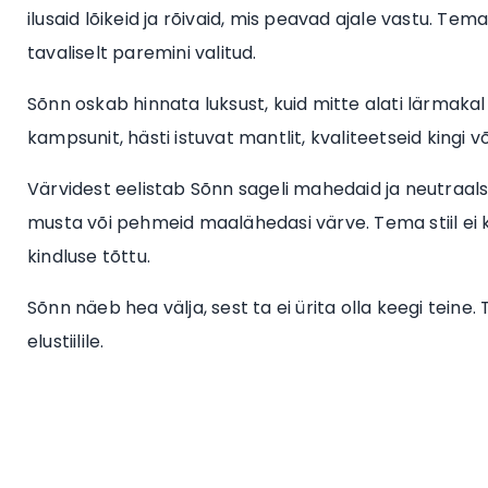
ilusaid lõikeid ja rõivaid, mis peavad ajale vastu. T
tavaliselt paremini valitud.
Sõnn oskab hinnata luksust, kuid mitte alati lärmakal 
kampsunit, hästi istuvat mantlit, kvaliteetseid kingi 
Värvidest eelistab Sõnn sageli mahedaid ja neutraalseid
musta või pehmeid maalähedasi värve. Tema stiil ei k
kindluse tõttu.
Sõnn näeb hea välja, sest ta ei ürita olla keegi teine.
elustiilile.