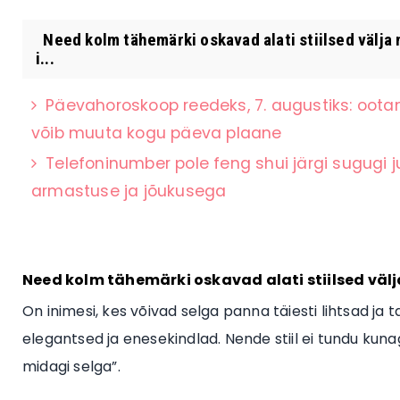
Need kolm tähemärki oskavad alati stiilsed välja n
i...
Päevahoroskoop reedeks, 7. augustiks: oota
võib muuta kogu päeva plaane
Telefoninumber pole feng shui järgi sugugi 
armastuse ja jõukusega
Need kolm tähemärki oskavad alati stiilsed välja 
On inimesi, kes võivad selga panna täiesti lihtsad ja t
elegantsed ja enesekindlad. Nende stiil ei tundu kunagi j
midagi selga”.