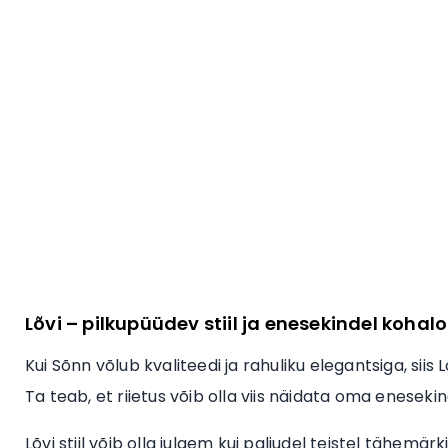
Lõvi – pilkupüüdev stiil ja enesekindel kohalo
Kui Sõnn võlub kvaliteedi ja rahuliku elegantsiga, siis 
Ta teab, et riietus võib olla viis näidata oma enesekin
Lõvi stiil võib olla julgem kui paljudel teistel tähemä