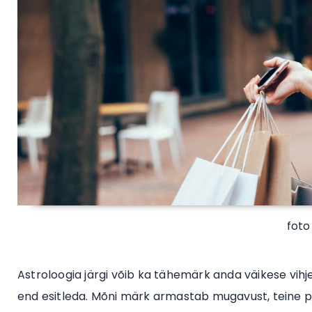
foto
Astroloogia järgi võib ka tähemärk anda väikese vihje
end esitleda. Mõni märk armastab mugavust, teine prak