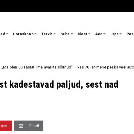
sed
Horoskoop
Tervis
Suhe
Dieet
Aed
Laps
Pos
lma avariita sõitnud” – kas 70+ inimene peaks veel autot juhtima, kui reakt
st kadestavad paljud, sest nad
erest
Email