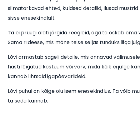
silmatorkavad ehted, kuldsed detailid, ilusad mustrid 
sisse enesekindlalt.
Ta ei pruugi alati järgida reegleid, aga ta oskab oma val
Sama riideese, mis mõne teise seljas tunduks liiga julge
Lõvi armastab sageli detaile, mis annavad välimusele
hästi lõigatud kostüüm või värv, mida kõik ei julge kand
kannab lihtsaid igapäevariideid.
Lõvi puhul on kõige olulisem enesekindlus. Ta võib muut
ta seda kannab.