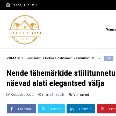
Reede, August 7
Viima
umist ja kolmas nähtamatuks muutumist
VIIMASED
„Ma olen 50 aastat i
70+
Nende tähemärkide stiilitunnetu
näevad alati elegantsed välja
Kodused lood
mai 21, 2026
Viimased
Facebook
Twitter
Linkedin
Pint