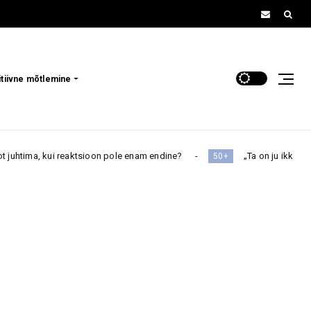
itiivne mõtlemine
sioon pole enam endine?
„Ta on ju ikkagi minu laps” – kas pen
50+