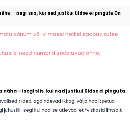
äha – isegi siis, kui nad justkui üldse ei pinguta On
matu sõnum või viimasel hetkel saabuv kutse
juhuslik: need numbrid seostuvad õnne,
näha – isegi siis, kui nad justkui üldse ei pinguta
avalised riided, aga näevad ikkagi välja hoolitsetud,
uhuslik, isegi kui nad ise ütlevad, et “viskasid lihtsalt