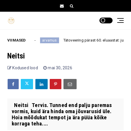
uue peatüki
VIIMASED
Tätoveering pärast 60. eluaastat: julge enes
arvamus
Neitsi
Kodused lood
mai 30, 2026
Neitsi Tervis. Tunned end palju paremas
vormis, kuid ära hinda oma jõuvarusid üle.
Hoia mõõdukat tempot ja ära püüa kõike
korraga teha....