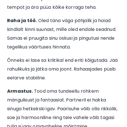
tempot ja ära püüa kõike korraga teha.
Raha ja töö.
Oled täna väga põhjalik ja hoiad
kindlalt kinni suunast, mille oled endale seadnud.
Samas ei pruugita sinu oskusi ja pingutusi nende
tegelikus väärtuses hinnata.
Õnneks ei lase sa kriitikal end eriti kõigutada. Jää
rahulikuks ja jätka oma joont. Rahaasjades püsib
eelarve stabiilne.
Armastus.
Tood oma tundeellu rohkem
mängulisust ja fantaasiat. Partneril ei hakka
sinuga hetkekski igav. Paarisuhe võib olla rikkalik,
soe ja harmooniline ning teie vahele võib tagasi
tulla sügav omavaheline mõistmine.