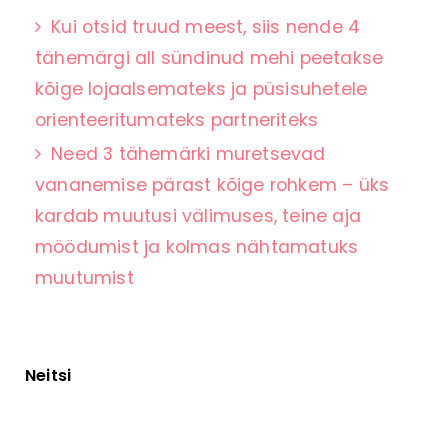
Kui otsid truud meest, siis nende 4
tähemärgi all sündinud mehi peetakse
kõige lojaalsemateks ja püsisuhetele
orienteeritumateks partneriteks
Need 3 tähemärki muretsevad
vananemise pärast kõige rohkem – üks
kardab muutusi välimuses, teine aja
möödumist ja kolmas nähtamatuks
muutumist
Neitsi